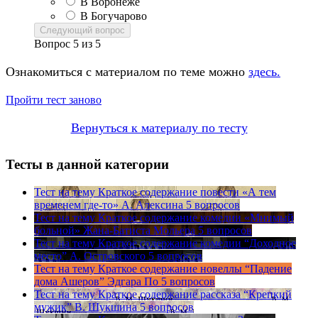
В Воронеже
В Богучарово
Следующий вопрос
Вопрос
5
из
5
Ознакомиться с материалом по теме можно
здесь.
Пройти тест заново
Вернуться к материалу по тесту
Тесты в данной категории
Тест на тему
Краткое содержание повести «А тем
временем где-то» А. Алексина
5 вопросов
Тест на тему
Краткое содержание комедии «Мнимый
больной» Жана-Батиста Мольера
5 вопросов
Тест на тему
Краткое содержание комедии “Доходное
место” А. Островского
5 вопросов
Тест на тему
Краткое содержание новеллы “Падение
дома Ашеров” Эдгара По
5 вопросов
Тест на тему
Краткое содержание рассказа “Крепкий
мужик” В. Шукшина
5 вопросов