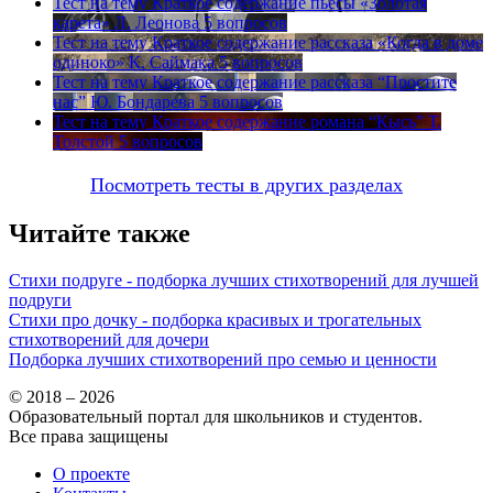
Тест на тему
Краткое содержание пьесы «Золотая
карета» Л. Леонова
5 вопросов
Тест на тему
Краткое содержание рассказа «Когда в доме
одиноко» К. Саймака
5 вопросов
Тест на тему
Краткое содержание рассказа “Простите
нас” Ю. Бондарева
5 вопросов
Тест на тему
Краткое содержание романа “Кысь” Т.
Толстой
5 вопросов
Посмотреть тесты в других разделах
Читайте также
Стихи подруге - подборка лучших стихотворений для лучшей
подруги
Стихи про дочку - подборка красивых и трогательных
стихотворений для дочери
Подборка лучших стихотворений про семью и ценности
© 2018 – 2026
Образовательный портал для школьников и студентов.
Все права защищены
О проекте