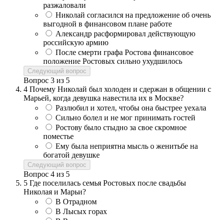
разжаловали
Николай согласился на предложение об очень
выгодной в финансовом плане работе
Александр расформировал действующую
российскую армию
После смерти графа Ростова финансовое
положение Ростовых сильно ухудшилось
Следующий вопрос
Вопрос
3
из
5
4
Почему Николай был холоден и сдержан в общении с
Марьей, когда девушка навестила их в Москве?
Разлюбил и хотел, чтобы она быстрее уехала
Сильно болел и не мог принимать гостей
Ростову было стыдно за свое скромное
поместье
Ему была неприятна мысль о женитьбе на
богатой девушке
Следующий вопрос
Вопрос
4
из
5
5
Где поселилась семья Ростовых после свадьбы
Николая и Марьи?
В Отрадном
В Лысых горах