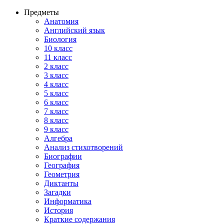
Предметы
Анатомия
Английский язык
Биология
10 класс
11 класс
2 класс
3 класс
4 класс
5 класс
6 класс
7 класс
8 класс
9 класс
Алгебра
Анализ стихотворений
Биографии
География
Геометрия
Диктанты
Загадки
Информатика
История
Краткие содержания