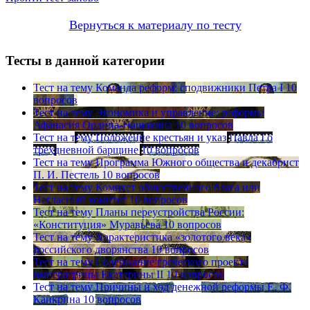
Вернуться к материалу по тесту
Тесты в данной категории
Тест на тему
Команда реформ: сподвижники Петра I
10
вопросов
Тест на тему
Экономика и управление: реформы
Афанасия Ордина-Нащокина
10 вопросов
Тест на тему
Положение крестьян и указ Павла I о
трехдневной барщине
10 вопросов
Тест на тему
Программа Южного общества и декабрист
П. И. Пестель
10 вопросов
Тест на тему
Комитет общественного блага или
Негласный комитет
10 вопросов
Тест на тему
Планы переустройства России:
«Конституция» Муравьева
10 вопросов
Тест на тему
Характеристика «золотого века»
российского дворянства
10 вопросов
Тест на тему
Содержание греческого проекта
императрицы Екатерины II
10 вопросов
Тест на тему
Причины и ход денежной реформы Е. Ф.
Канкрина
10 вопросов