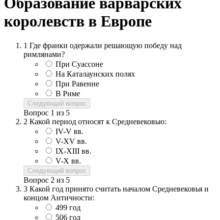
Образование варварских
королевств в Европе
1
Где франки одержали решающую победу над
римлянами?
При Суассоне
На Каталаунских полях
При Равенне
В Риме
Следующий вопрос
Вопрос
1
из
5
2
Какой период относят к Средневековью:
IV-V вв.
V-XV вв.
IX-XIII вв.
V-X вв.
Следующий вопрос
Вопрос
2
из
5
3
Какой год принято считать началом Средневековья и
концом Античности:
499 год
506 год