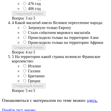
476 год
406 год
Следующий вопрос
Вопрос
3
из
5
4
Какой масштаб имело Великое переселение народа:
Затронуло только Европу
Стало событием мирового масштаба
Происходило только на территории Азии
Происходило только на территории Африки
Следующий вопрос
Вопрос
4
из
5
5
На территории какой страны возникло Франкское
королевство:
Италии
Галлии
Британии
Греции
Следующий вопрос
Вопрос
5
из
5
Ознакомиться с материалом по теме можно
здесь.
Пройти тест заново