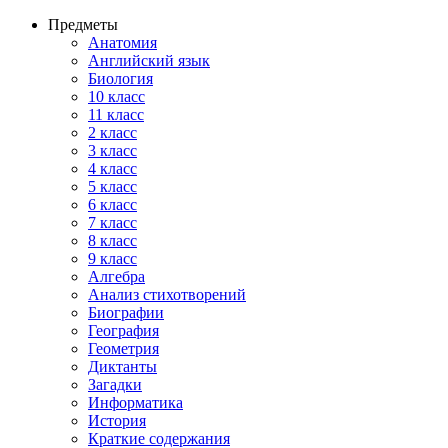
Предметы
Анатомия
Английский язык
Биология
10 класс
11 класс
2 класс
3 класс
4 класс
5 класс
6 класс
7 класс
8 класс
9 класс
Алгебра
Анализ стихотворений
Биографии
География
Геометрия
Диктанты
Загадки
Информатика
История
Краткие содержания