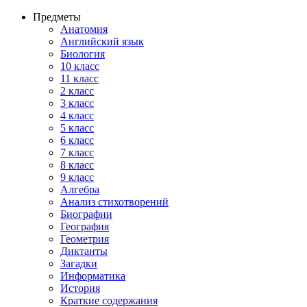
Предметы
Анатомия
Английский язык
Биология
10 класс
11 класс
2 класс
3 класс
4 класс
5 класс
6 класс
7 класс
8 класс
9 класс
Алгебра
Анализ стихотворений
Биографии
География
Геометрия
Диктанты
Загадки
Информатика
История
Краткие содержания