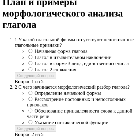
План и примеры
морфологического анализа
глагола
1
У какой глагольной формы отсутствуют непостоянные
глагольные признаки?
Начальная форма глагола
Глагол в изъявительном наклонении
Глагол в форме 3 лица, единственного числа
Глагол 2 спряжения
Следующий вопрос
Вопрос
1
из
5
2
С чего начинается морфологический разбор глагола?
Определение начальной формы
Рассмотрение постоянных и непостоянных
признаков
Обоснование принадлежности слова к данной
части речи
Указание синтаксической функции
Следующий вопрос
Вопрос
2
из
5