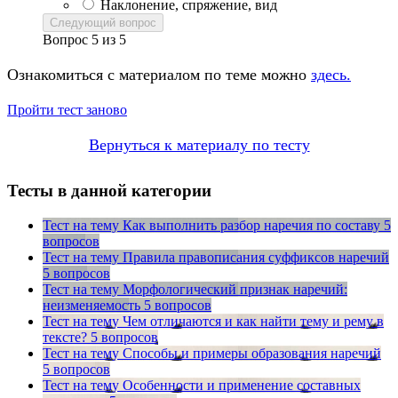
Наклонение, спряжение, вид
Следующий вопрос
Вопрос
5
из
5
Ознакомиться с материалом по теме можно
здесь.
Пройти тест заново
Вернуться к материалу по тесту
Тесты в данной категории
Тест на тему
Как выполнить разбор наречия по составу
5
вопросов
Тест на тему
Правила правописания суффиксов наречий
5 вопросов
Тест на тему
Морфологический признак наречий:
неизменяемость
5 вопросов
Тест на тему
Чем отличаются и как найти тему и рему в
тексте?
5 вопросов
Тест на тему
Способы и примеры образования наречий
5 вопросов
Тест на тему
Особенности и применение составных