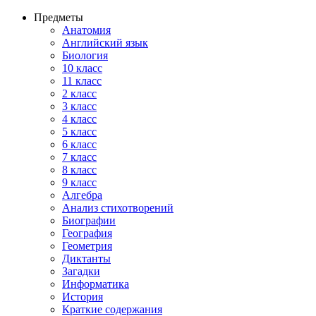
Предметы
Анатомия
Английский язык
Биология
10 класс
11 класс
2 класс
3 класс
4 класс
5 класс
6 класс
7 класс
8 класс
9 класс
Алгебра
Анализ стихотворений
Биографии
География
Геометрия
Диктанты
Загадки
Информатика
История
Краткие содержания