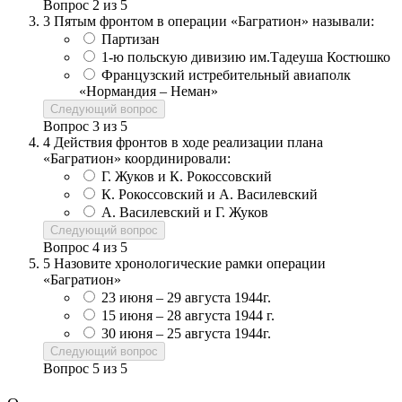
Вопрос
2
из
5
3
Пятым фронтом в операции «Багратион» называли:
Партизан
1-ю польскую дивизию им.Тадеуша Костюшко
Французский истребительный авиаполк
«Нормандия – Неман»
Следующий вопрос
Вопрос
3
из
5
4
Действия фронтов в ходе реализации плана
«Багратион» координировали:
Г. Жуков и К. Рокоссовский
К. Рокоссовский и А. Василевский
А. Василевский и Г. Жуков
Следующий вопрос
Вопрос
4
из
5
5
Назовите хронологические рамки операции
«Багратион»
23 июня – 29 августа 1944г.
15 июня – 28 августа 1944 г.
30 июня – 25 августа 1944г.
Следующий вопрос
Вопрос
5
из
5