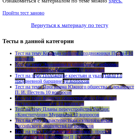
Ознакомиться с материалом по теме можно
здесь.
Пройти тест заново
Вернуться к материалу по тесту
Тесты в данной категории
Тест на тему
Команда реформ: сподвижники Петра I
10
вопросов
Тест на тему
Экономика и управление: реформы
Афанасия Ордина-Нащокина
10 вопросов
Тест на тему
Положение крестьян и указ Павла I о
трехдневной барщине
10 вопросов
Тест на тему
Программа Южного общества и декабрист
П. И. Пестель
10 вопросов
Тест на тему
Комитет общественного блага или
Негласный комитет
10 вопросов
Тест на тему
Планы переустройства России:
«Конституция» Муравьева
10 вопросов
Тест на тему
Характеристика «золотого века»
российского дворянства
10 вопросов
Тест на тему
Содержание греческого проекта
императрицы Екатерины II
10 вопросов