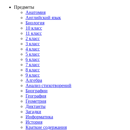
Предметы
Анатомия
Английский язык
Биология
10 класс
11 класс
2 класс
3 класс
4 класс
5 класс
6 класс
7 класс
8 класс
9 класс
Алгебра
Анализ стихотворений
Биографии
География
Геометрия
Диктанты
Загадки
Информатика
История
Краткие содержания