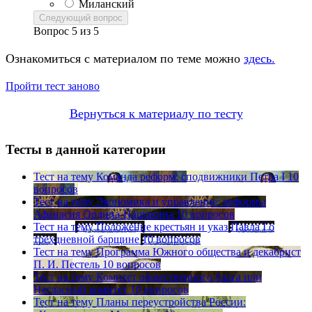
Миланский
Следующий вопрос
Вопрос
5
из
5
Ознакомиться с материалом по теме можно
здесь.
Пройти тест заново
Вернуться к материалу по тесту
Тесты в данной категории
Тест на тему
Команда реформ: сподвижники Петра I
10
вопросов
Тест на тему
Экономика и управление: реформы
Афанасия Ордина-Нащокина
10 вопросов
Тест на тему
Положение крестьян и указ Павла I о
трехдневной барщине
10 вопросов
Тест на тему
Программа Южного общества и декабрист
П. И. Пестель
10 вопросов
Тест на тему
Комитет общественного блага или
Негласный комитет
10 вопросов
Тест на тему
Планы переустройства России: