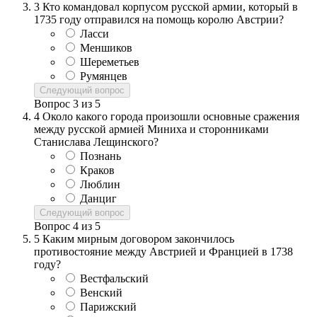
3
Кто командовал корпусом русской армии, который в
1735 году отправился на помощь королю Австрии?
Ласси
Меншиков
Шереметьев
Румянцев
Следующий вопрос
Вопрос
3
из
5
4
Около какого города произошли основные сражения
между русской армией Миниха и сторонниками
Станислава Лещинского?
Познань
Краков
Люблин
Данциг
Следующий вопрос
Вопрос
4
из
5
5
Каким мирным договором закончилось
противостояние между Австрией и Францией в 1738
году?
Вестфальский
Венский
Парижский