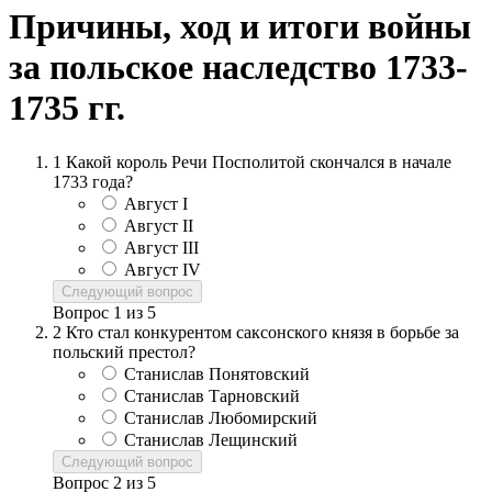
Причины, ход и итоги войны
за польское наследство 1733-
1735 гг.
1
Какой король Речи Посполитой скончался в начале
1733 года?
Август I
Август II
Август III
Август IV
Следующий вопрос
Вопрос
1
из
5
2
Кто стал конкурентом саксонского князя в борьбе за
польский престол?
Станислав Понятовский
Станислав Тарновский
Станислав Любомирский
Станислав Лещинский
Следующий вопрос
Вопрос
2
из
5