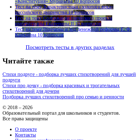
«Конституция» Муравьева
10 вопросов
Тест на тему
Характеристика «золотого века»
российского дворянства
10 вопросов
Тест на тему
Содержание греческого проекта
императрицы Екатерины II
10 вопросов
Тест на тему
Причины и ход денежной реформы Е. Ф.
Канкрина
10 вопросов
Посмотреть тесты в других разделах
Читайте также
Стихи подруге - подборка лучших стихотворений для лучшей
подруги
Стихи про дочку - подборка красивых и трогательных
стихотворений для дочери
Подборка лучших стихотворений про семью и ценности
© 2018 – 2026
Образовательный портал для школьников и студентов.
Все права защищены
О проекте
Контакты