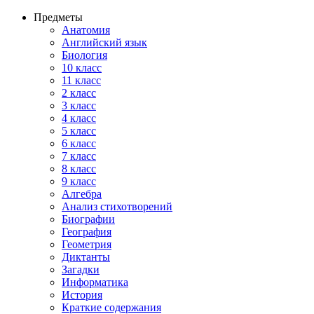
Предметы
Анатомия
Английский язык
Биология
10 класс
11 класс
2 класс
3 класс
4 класс
5 класс
6 класс
7 класс
8 класс
9 класс
Алгебра
Анализ стихотворений
Биографии
География
Геометрия
Диктанты
Загадки
Информатика
История
Краткие содержания