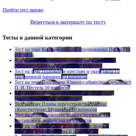
Пройти тест заново
Вернуться к материалу по тесту
Тесты в данной категории
Тест на тему
Команда реформ: сподвижники Петра I
10
вопросов
Тест на тему
Экономика и управление: реформы
Афанасия Ордина-Нащокина
10 вопросов
Тест на тему
Положение крестьян и указ Павла I о
трехдневной барщине
10 вопросов
Тест на тему
Программа Южного общества и декабрист
П. И. Пестель
10 вопросов
Тест на тему
Комитет общественного блага или
Негласный комитет
10 вопросов
Тест на тему
Планы переустройства России:
«Конституция» Муравьева
10 вопросов
Тест на тему
Характеристика «золотого века»
российского дворянства
10 вопросов
Тест на тему
Содержание греческого проекта
императрицы Екатерины II
10 вопросов