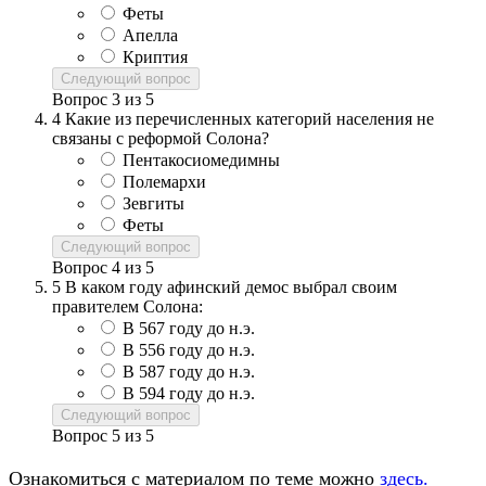
Феты
Апелла
Криптия
Следующий вопрос
Вопрос
3
из
5
4
Какие из перечисленных категорий населения не
связаны с реформой Солона?
Пентакосиомедимны
Полемархи
Зевгиты
Феты
Следующий вопрос
Вопрос
4
из
5
5
В каком году афинский демос выбрал своим
правителем Солона:
В 567 году до н.э.
В 556 году до н.э.
В 587 году до н.э.
В 594 году до н.э.
Следующий вопрос
Вопрос
5
из
5
Ознакомиться с материалом по теме можно
здесь.