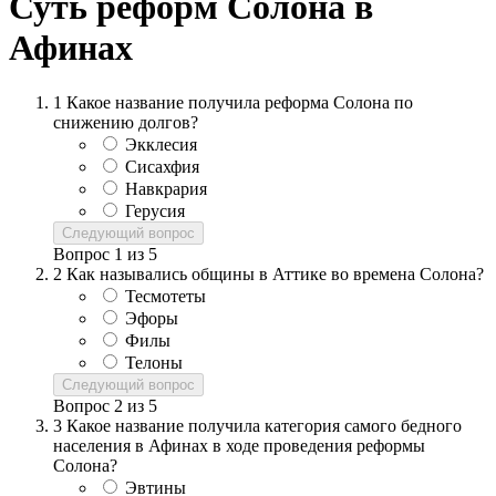
Суть реформ Солона в
Афинах
1
Какое название получила реформа Солона по
снижению долгов?
Экклесия
Сисахфия
Навкрария
Герусия
Следующий вопрос
Вопрос
1
из
5
2
Как назывались общины в Аттике во времена Солона?
Тесмотеты
Эфоры
Филы
Телоны
Следующий вопрос
Вопрос
2
из
5
3
Какое название получила категория самого бедного
населения в Афинах в ходе проведения реформы
Солона?
Эвтины