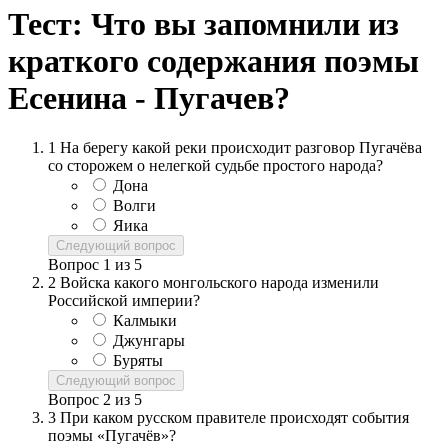
Тест: Что вы запомнили из
краткого содержания поэмы
Есенина - Пугачев?
1
На берегу какой реки происходит разговор Пугачёва
со сторожем о нелегкой судьбе простого народа?
Дона
Волги
Яика
Следующий вопрос
Вопрос
1
из
5
2
Войска какого монгольского народа изменили
Российской империи?
Калмыки
Джунгары
Буряты
Следующий вопрос
Вопрос
2
из
5
3
При каком русском правителе происходят события
поэмы «Пугачёв»?