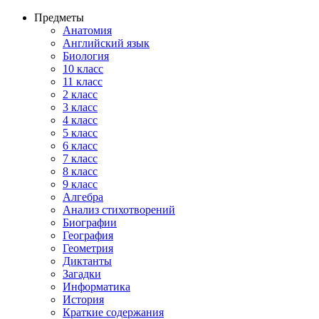
Предметы
Анатомия
Английский язык
Биология
10 класс
11 класс
2 класс
3 класс
4 класс
5 класс
6 класс
7 класс
8 класс
9 класс
Алгебра
Анализ стихотворений
Биографии
География
Геометрия
Диктанты
Загадки
Информатика
История
Краткие содержания