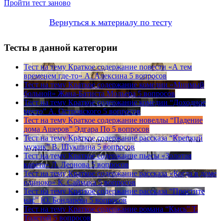
Пройти тест заново
Вернуться к материалу по тесту
Тесты в данной категории
Тест на тему
Краткое содержание повести «А тем
временем где-то» А. Алексина
5 вопросов
Тест на тему
Краткое содержание комедии «Мнимый
больной» Жана-Батиста Мольера
5 вопросов
Тест на тему
Краткое содержание комедии “Доходное
место” А. Островского
5 вопросов
Тест на тему
Краткое содержание новеллы “Падение
дома Ашеров” Эдгара По
5 вопросов
Тест на тему
Краткое содержание рассказа “Крепкий
мужик” В. Шукшина
5 вопросов
Тест на тему
Краткое содержание пьесы «Золотая
карета» Л. Леонова
5 вопросов
Тест на тему
Краткое содержание рассказа «Когда в доме
одиноко» К. Саймака
5 вопросов
Тест на тему
Краткое содержание рассказа “Простите
нас” Ю. Бондарева
5 вопросов
Тест на тему
Краткое содержание романа “Кысь” Т.
Толстой
5 вопросов