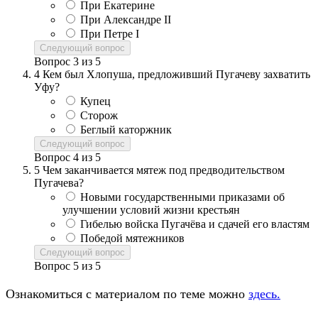
При Екатерине
При Александре II
При Петре I
Следующий вопрос
Вопрос
3
из
5
4
Кем был Хлопуша, предложивший Пугачеву захватить
Уфу?
Купец
Сторож
Беглый каторжник
Следующий вопрос
Вопрос
4
из
5
5
Чем заканчивается мятеж под предводительством
Пугачева?
Новыми государственными приказами об
улучшении условий жизни крестьян
Гибелью войска Пугачёва и сдачей его властям
Победой мятежников
Следующий вопрос
Вопрос
5
из
5
Ознакомиться с материалом по теме можно
здесь.