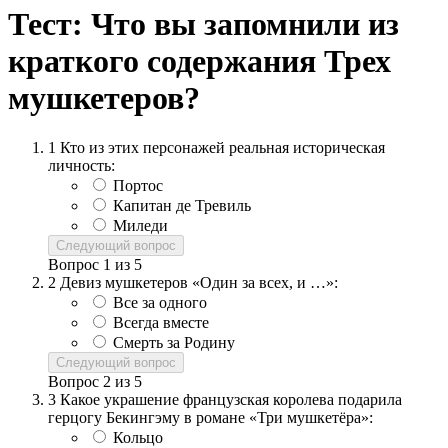
Тест: Что вы запомнили из
краткого содержания Трех
мушкетеров?
1
Кто из этих персонажей реальная историческая
личность:
Портос
Капитан де Тревиль
Миледи
Следующий вопрос
Вопрос
1
из
5
2
Девиз мушкетеров «Один за всех, и …»:
Все за одного
Всегда вместе
Смерть за Родину
Следующий вопрос
Вопрос
2
из
5
3
Какое украшение французская королева подарила
герцогу Бекингэму в романе «Три мушкетёра»:
Кольцо