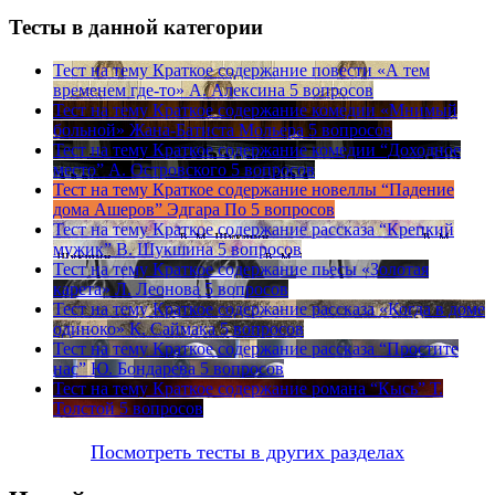
Тесты в данной категории
Тест на тему
Краткое содержание повести «А тем
временем где-то» А. Алексина
5 вопросов
Тест на тему
Краткое содержание комедии «Мнимый
больной» Жана-Батиста Мольера
5 вопросов
Тест на тему
Краткое содержание комедии “Доходное
место” А. Островского
5 вопросов
Тест на тему
Краткое содержание новеллы “Падение
дома Ашеров” Эдгара По
5 вопросов
Тест на тему
Краткое содержание рассказа “Крепкий
мужик” В. Шукшина
5 вопросов
Тест на тему
Краткое содержание пьесы «Золотая
карета» Л. Леонова
5 вопросов
Тест на тему
Краткое содержание рассказа «Когда в доме
одиноко» К. Саймака
5 вопросов
Тест на тему
Краткое содержание рассказа “Простите
нас” Ю. Бондарева
5 вопросов
Тест на тему
Краткое содержание романа “Кысь” Т.
Толстой
5 вопросов
Посмотреть тесты в других разделах