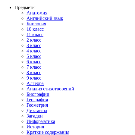
Предметы
Анатомия
Английский язык
Биология
10 класс
11 класс
2 класс
3 класс
4 класс
5 класс
6 класс
7 класс
8 класс
9 класс
Алгебра
Анализ стихотворений
Биографии
География
Геометрия
Диктанты
Загадки
Информатика
История
Краткие содержания