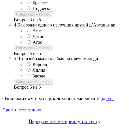
Браслет
Подвески
Следующий вопрос
Вопрос
3
из
5
4
Как звали одного из лучших друзей д’Артаньяна:
Атас
Датос
Атос
Следующий вопрос
Вопрос
4
из
5
5
Что изображало клеймо на плече миледи:
Корона
Лилия
Звезда
Следующий вопрос
Вопрос
5
из
5
Ознакомиться с материалом по теме можно
здесь.
Пройти тест заново
Вернуться к материалу по тесту