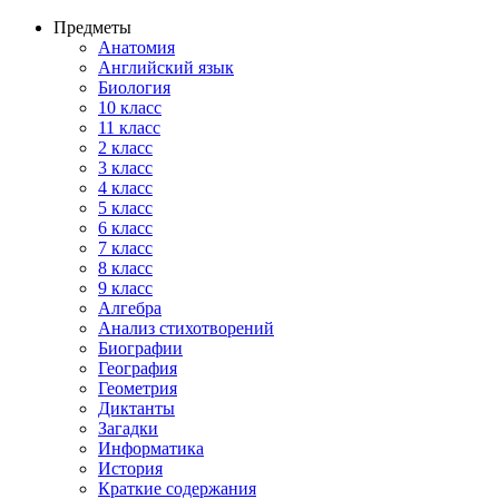
Предметы
Анатомия
Английский язык
Биология
10 класс
11 класс
2 класс
3 класс
4 класс
5 класс
6 класс
7 класс
8 класс
9 класс
Алгебра
Анализ стихотворений
Биографии
География
Геометрия
Диктанты
Загадки
Информатика
История
Краткие содержания