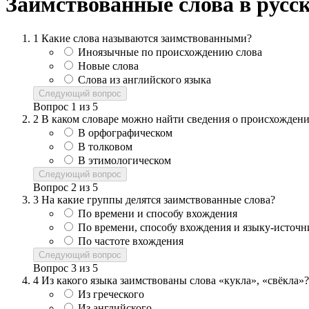
Заимствованные слова в русск
1
Какие слова называются заимствованными?
Иноязычные по происхождению слова
Новые слова
Слова из английского языка
Следующий вопрос
Вопрос
1
из
5
2
В каком словаре можно найти сведения о происхождени
В орфографическом
В толковом
В этимологическом
Следующий вопрос
Вопрос
2
из
5
3
На какие группы делятся заимствованные слова?
По времени и способу вхождения
По времени, способу вхождения и языку-источн
По частоте вхождения
Следующий вопрос
Вопрос
3
из
5
4
Из какого языка заимствованы слова «кукла», «свёкла»?
Из греческого
Из английского