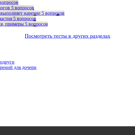
 вопросов
логов
5 вопросов
 выполняет наречие
5 вопросов
частия
5 вопросов
ия, примеры
5 вопросов
Посмотреть тесты в других разделах
подруги
орений для дочери