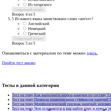
Из татарского
Следующий вопрос
Вопрос
4
из
5
5
Из какого языка заимствовано слово «ангел»?
Английский
Немецкий
Греческий
Следующий вопрос
Вопрос
5
из
5
Ознакомиться с материалом по теме можно
здесь.
Пройти тест заново
Тесты в данной категории
Тест на тему
Как выполнить разбор наречия по составу
5 
Тест на тему
Правила правописания суффиксов наречий
Тест на тему
Морфологический признак наречий: неизме
Тест на тему
Чем отличаются и как найти тему и рему в т