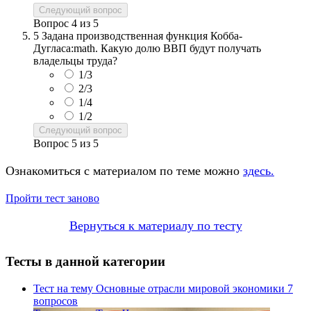
Следующий вопрос
Вопрос
4
из
5
5
Задана производственная функция Кобба-
Дугласа:math. Какую долю ВВП будут получать
владельцы труда?
1/3
2/3
1/4
1/2
Следующий вопрос
Вопрос
5
из
5
Ознакомиться с материалом по теме можно
здесь.
Пройти тест заново
Вернуться к материалу по тесту
Тесты в данной категории
Тест на тему
Основные отрасли мировой экономики
7
вопросов