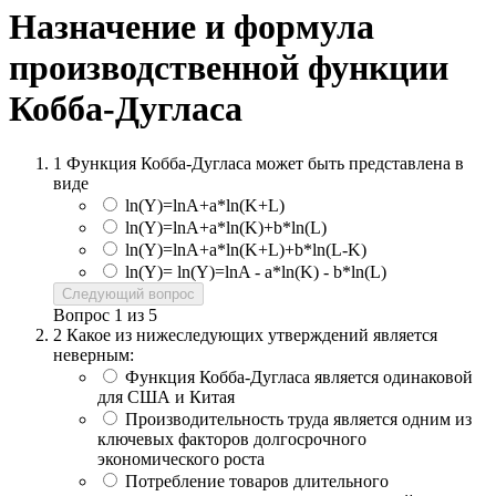
Назначение и формула
производственной функции
Кобба-Дугласа
1
Функция Кобба-Дугласа может быть представлена в
виде
ln(Y)=lnA+a*ln(K+L)
ln(Y)=lnA+a*ln(K)+b*ln(L)
ln(Y)=lnA+a*ln(K+L)+b*ln(L-K)
ln(Y)= ln(Y)=lnA - a*ln(K) - b*ln(L)
Следующий вопрос
Вопрос
1
из
5
2
Какое из нижеследующих утверждений является
неверным:
Функция Кобба-Дугласа является одинаковой
для США и Китая
Производительность труда является одним из
ключевых факторов долгосрочного
экономического роста
Потребление товаров длительного