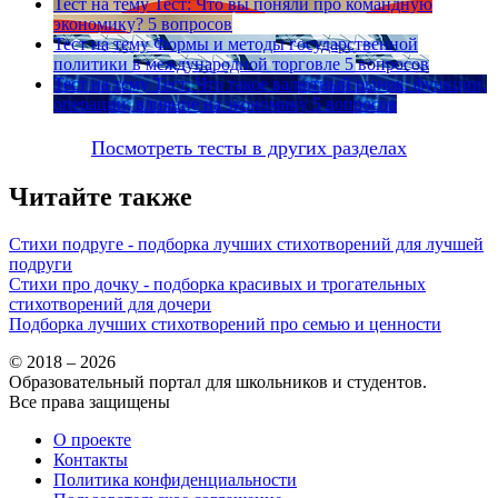
Тест на тему
Тест: Что вы поняли про командную
экономику?
5 вопросов
Тест на тему
Формы и методы государственной
политики в международной торговле
5 вопросов
Тест на тему
Тест: Что такое валютный рынок: функции,
операции, влияние на экономику
5 вопросов
Посмотреть тесты в других разделах
Читайте также
Стихи подруге - подборка лучших стихотворений для лучшей
подруги
Стихи про дочку - подборка красивых и трогательных
стихотворений для дочери
Подборка лучших стихотворений про семью и ценности
© 2018 – 2026
Образовательный портал для школьников и студентов.
Все права защищены
О проекте
Контакты
Политика конфиденциальности