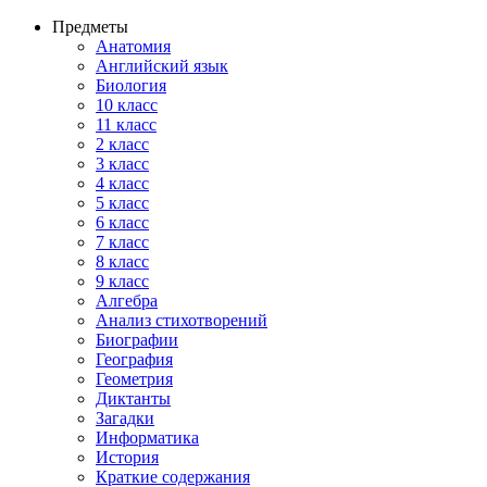
Предметы
Анатомия
Английский язык
Биология
10 класс
11 класс
2 класс
3 класс
4 класс
5 класс
6 класс
7 класс
8 класс
9 класс
Алгебра
Анализ стихотворений
Биографии
География
Геометрия
Диктанты
Загадки
Информатика
История
Краткие содержания