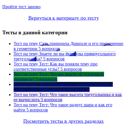
Пройти тест заново
Вернуться к материалу по тесту
Тесты в данной категории
Тест на тему
Суть принципа Дирихле и его применение
в геометрии
5 вопросов
Тест на тему
Знаете ли вы формулы прямоугольного
треугольника?
5 вопросов
Тест на тему
Тест: Как вы поняли тему про
соответственные углы?
5 вопросов
Тест на тему
Тест: Что вы знаете об усеченной
пирамиде?
5 вопросов
Тест на тему
Тест: Как хорошо вы знаете теорему о
сумме углов треугольника?
5 вопросов
Тест на тему
Тест: Что такое высота треугольника и как
ее вычислить
5 вопросов
Тест на тему
Тест: Что такое радиус шара и как его
найти
5 вопросов
Посмотреть тесты в других разделах