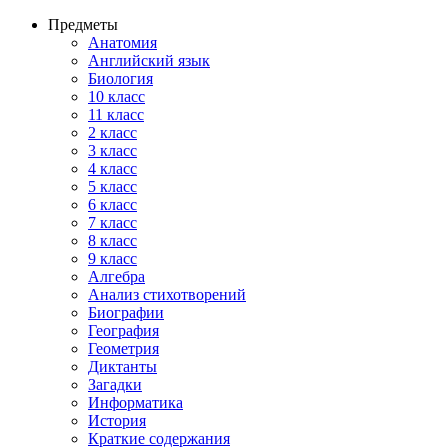
Предметы
Анатомия
Английский язык
Биология
10 класс
11 класс
2 класс
3 класс
4 класс
5 класс
6 класс
7 класс
8 класс
9 класс
Алгебра
Анализ стихотворений
Биографии
География
Геометрия
Диктанты
Загадки
Информатика
История
Краткие содержания