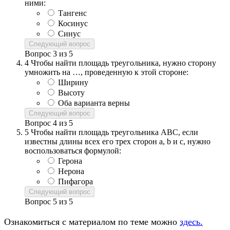
ними:
Тангенс
Косинус
Синус
Следующий вопрос
Вопрос
3
из
5
4
Чтобы найти площадь треугольника, нужно сторону
умножить на …, проведенную к этой стороне:
Ширину
Высоту
Оба варианта верны
Следующий вопрос
Вопрос
4
из
5
5
Чтобы найти площадь треугольника ABC, если
известны длины всех его трех сторон a, b и c, нужно
воспользоваться формулой:
Герона
Нерона
Пифагора
Следующий вопрос
Вопрос
5
из
5
Ознакомиться с материалом по теме можно
здесь.