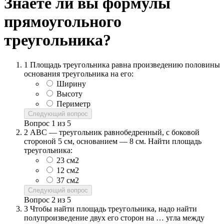
Знаете ли вы формулы
прямоугольного
треугольника?
1
Площадь треугольника равна произведению половины
основания треугольника на его:
Ширину
Высоту
Периметр
Следующий вопрос
Вопрос
1
из
5
2
АВС — треугольник равнобедренный, с боковой
стороной 5 см, основанием — 8 см. Найти площадь
треугольника:
23 см2
12 см2
37 см2
Следующий вопрос
Вопрос
2
из
5
3
Чтобы найти площадь треугольника, надо найти
полупроизведение двух его сторон на … угла между