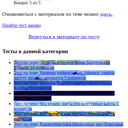
Вопрос
5
из
5
Ознакомиться с материалом по теме можно
здесь.
Пройти тест заново
Вернуться к материалу по тесту
Тесты в данной категории
Тест на тему
Острова и полуострова Зарубежной
Европы
10 вопросов
Тест на тему
Уровень урбанизации Африки: города
растут, вызовы множатся
5 вопросов
Тест на тему
Уровень и особенности урбанизации
Канады
5 вопросов
Тест на тему
Как найти полярную звезду и зачем ее
искать?
5 вопросов
Тест на тему
Что нужно знать про контурные карты
5
вопросов
Тест на тему
Кто, когда и как открыл Австралию?
5
вопросов
Тест на тему
Характеристика природных зон Поволжья