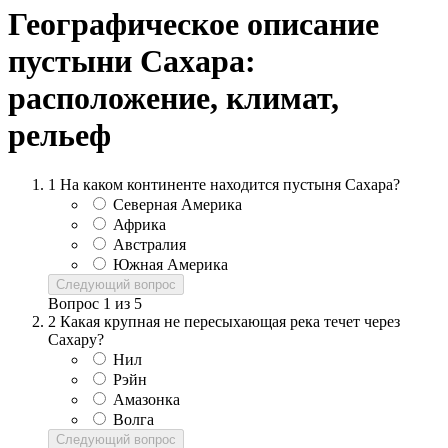
Географическое описание
пустыни Сахара:
расположение, климат,
рельеф
1
На каком континенте находится пустыня Сахара?
Северная Америка
Африка
Австралия
Южная Америка
Следующий вопрос
Вопрос
1
из
5
2
Какая крупная не пересыхающая река течет через
Сахару?
Нил
Рэйн
Амазонка
Волга
Следующий вопрос