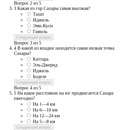
Вопрос
2
из
5
3
Какая из гор Сахары самая высокая?
Тахат
Иджиль
Эми-Куси
Гамиль
Следующий вопрос
Вопрос
3
из
5
4
В какой из впадин находится самая низкая точка
Сахары?
Каттара
Эль-Джерид
Иджиль
Боделе
Следующий вопрос
Вопрос
4
из
5
5
На какое расстояние на юг продвигается Сахара
ежегодно?
На 1—4 км
На 6—10 км
На 12—24 км
На 5—8 км
Следующий вопрос