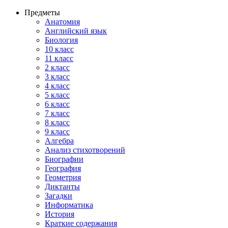
Предметы
Анатомия
Английский язык
Биология
10 класс
11 класс
2 класс
3 класс
4 класс
5 класс
6 класс
7 класс
8 класс
9 класс
Алгебра
Анализ стихотворений
Биографии
География
Геометрия
Диктанты
Загадки
Информатика
История
Краткие содержания