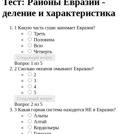
Тест: Районы Евразии -
деление и характеристика
1
Какую часть суши занимает Евразия?
Треть
Половина
Всю
Четверть
Следующий вопрос
Вопрос
1
из
5
2
Сколько океанов омывают Евразию?
2
3
4
5
Следующий вопрос
Вопрос
2
из
5
3
Какая горная система находится НЕ в Евразии?
Альпы
Алтай
Кордильеры
Гималаи