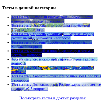
Тесты в данной категории
Тест на тему
Суровый климат тайги: особенности,
влияние на природу
10 вопросов
Тест на тему
Острова и полуострова Зарубежной
Европы
10 вопросов
Тест на тему
Уровень урбанизации Африки: города
растут, вызовы множатся
5 вопросов
Тест на тему
Уровень и особенности урбанизации
Канады
5 вопросов
Тест на тему
Как найти полярную звезду и зачем ее
искать?
5 вопросов
Тест на тему
Что нужно знать про контурные карты
5
вопросов
Тест на тему
Кто, когда и как открыл Австралию?
5
вопросов
Тест на тему
Характеристика природных зон Поволжья
5 вопросов
Тест на тему
Для каких рек в России характерно летнее
половодье?
5 вопросов
Посмотреть тесты в других разделах