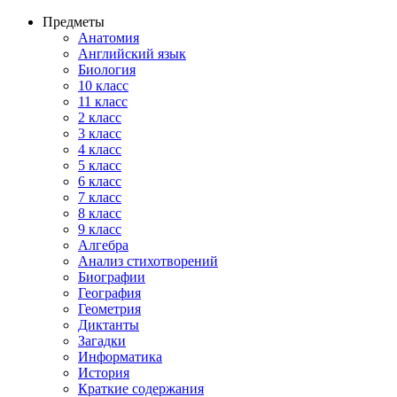
Предметы
Анатомия
Английский язык
Биология
10 класс
11 класс
2 класс
3 класс
4 класс
5 класс
6 класс
7 класс
8 класс
9 класс
Алгебра
Анализ стихотворений
Биографии
География
Геометрия
Диктанты
Загадки
Информатика
История
Краткие содержания