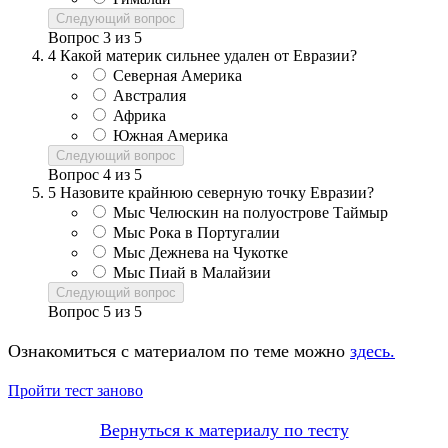
Следующий вопрос
Вопрос
3
из
5
4
Какой материк сильнее удален от Евразии?
Северная Америка
Австралия
Африка
Южная Америка
Следующий вопрос
Вопрос
4
из
5
5
Назовите крайнюю северную точку Евразии?
Мыс Челюскин на полуострове Таймыр
Мыс Рока в Португалии
Мыс Дежнева на Чукотке
Мыс Пиай в Малайзии
Следующий вопрос
Вопрос
5
из
5
Ознакомиться с материалом по теме можно
здесь.
Пройти тест заново
Вернуться к материалу по тесту