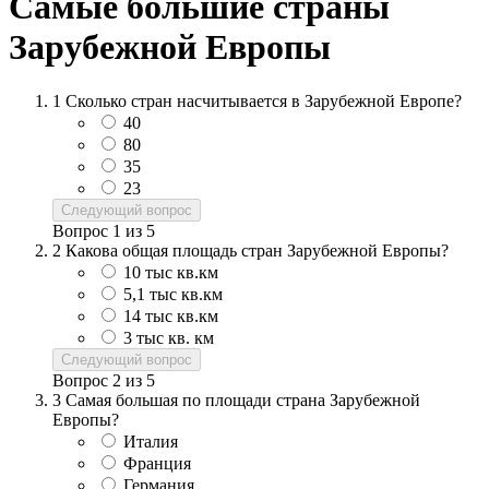
Самые большие страны
Зарубежной Европы
1
Сколько стран насчитывается в Зарубежной Европе?
40
80
35
23
Следующий вопрос
Вопрос
1
из
5
2
Какова общая площадь стран Зарубежной Европы?
10 тыс кв.км
5,1 тыс кв.км
14 тыс кв.км
3 тыс кв. км
Следующий вопрос
Вопрос
2
из
5
3
Самая большая по площади страна Зарубежной
Европы?
Италия
Франция
Германия