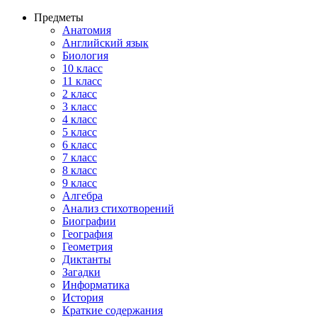
Предметы
Анатомия
Английский язык
Биология
10 класс
11 класс
2 класс
3 класс
4 класс
5 класс
6 класс
7 класс
8 класс
9 класс
Алгебра
Анализ стихотворений
Биографии
География
Геометрия
Диктанты
Загадки
Информатика
История
Краткие содержания