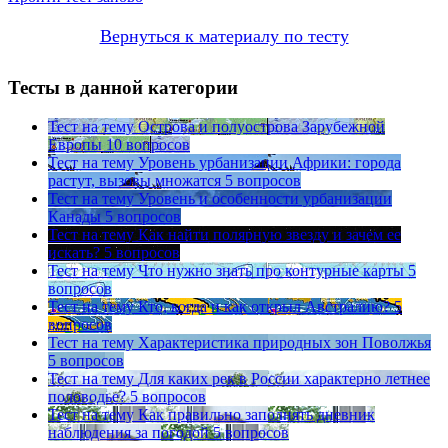
Вернуться к материалу по тесту
Тесты в данной категории
Тест на тему
Острова и полуострова Зарубежной
Европы
10 вопросов
Тест на тему
Уровень урбанизации Африки: города
растут, вызовы множатся
5 вопросов
Тест на тему
Уровень и особенности урбанизации
Канады
5 вопросов
Тест на тему
Как найти полярную звезду и зачем ее
искать?
5 вопросов
Тест на тему
Что нужно знать про контурные карты
5
вопросов
Тест на тему
Кто, когда и как открыл Австралию?
5
вопросов
Тест на тему
Характеристика природных зон Поволжья
5 вопросов
Тест на тему
Для каких рек в России характерно летнее
половодье?
5 вопросов
Тест на тему
Как правильно заполнять дневник
наблюдения за погодой
5 вопросов