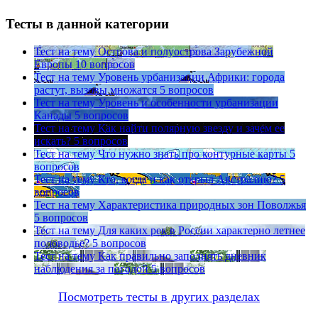
Тесты в данной категории
Тест на тему
Острова и полуострова Зарубежной
Европы
10 вопросов
Тест на тему
Уровень урбанизации Африки: города
растут, вызовы множатся
5 вопросов
Тест на тему
Уровень и особенности урбанизации
Канады
5 вопросов
Тест на тему
Как найти полярную звезду и зачем ее
искать?
5 вопросов
Тест на тему
Что нужно знать про контурные карты
5
вопросов
Тест на тему
Кто, когда и как открыл Австралию?
5
вопросов
Тест на тему
Характеристика природных зон Поволжья
5 вопросов
Тест на тему
Для каких рек в России характерно летнее
половодье?
5 вопросов
Тест на тему
Как правильно заполнять дневник
наблюдения за погодой
5 вопросов
Посмотреть тесты в других разделах