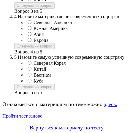
Следующий вопрос
Вопрос
3
из
5
4
Назовите материк, где нет современных соцстран
Северная Америка
Южная Америка
Азия
Европа
Следующий вопрос
Вопрос
4
из
5
5
Назовите самую успешную современную соцстрану
Северная Корея
Китай
Вьетнам
Куба
Следующий вопрос
Вопрос
5
из
5
Ознакомиться с материалом по теме можно
здесь.
Пройти тест заново
Вернуться к материалу по тесту