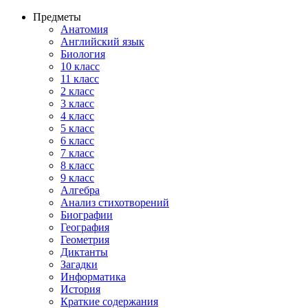
Предметы
Анатомия
Английский язык
Биология
10 класс
11 класс
2 класс
3 класс
4 класс
5 класс
6 класс
7 класс
8 класс
9 класс
Алгебра
Анализ стихотворений
Биографии
География
Геометрия
Диктанты
Загадки
Информатика
История
Краткие содержания