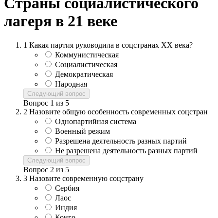
Страны социалистического
лагеря в 21 веке
1
Какая партия руководила в соцстранах ХХ века?
Коммунистическая
Социалистическая
Демократическая
Народная
Следующий вопрос
Вопрос
1
из
5
2
Назовите общую особенность современных соцстран
Однопартийная система
Военный режим
Разрешена деятельность разных партий
Не разрешена деятельность разных партий
Следующий вопрос
Вопрос
2
из
5
3
Назовите современную соцстрану
Сербия
Лаос
Индия
Конго