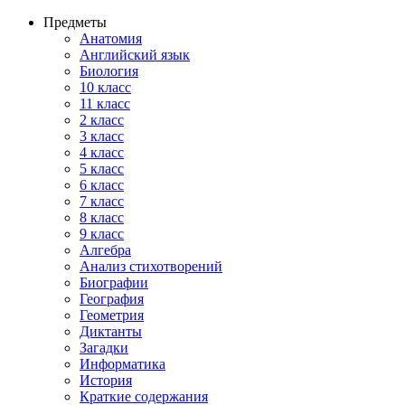
Предметы
Анатомия
Английский язык
Биология
10 класс
11 класс
2 класс
3 класс
4 класс
5 класс
6 класс
7 класс
8 класс
9 класс
Алгебра
Анализ стихотворений
Биографии
География
Геометрия
Диктанты
Загадки
Информатика
История
Краткие содержания