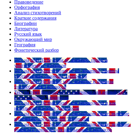
Правоведение
Орфография
Анализ стихотворений
Краткие содержания
Биографии
Литература
Русский язык
Окружающий мир
География
Фонетический разбор
Тест на тему
To be going to: значение, правила
употребления
5 вопросов
Тест на тему
Конструкция go on: значения, правила
употребления, примеры
5 вопросов
Тест на тему
Be familiar with: значение и правила
употребления
5 вопросов
Тест на тему
Британский vs американский английский:
в чем разница?
5 вопросов
Тест на тему
Be mad about - как переводится и как
использовать в речи
5 вопросов
Тест на тему
Be hooked on в английском языке: значение
и примеры предложений
5 вопросов
Тест на тему
«To be made» в английском языке: значение,
правила и примеры для школьников
5 вопросов