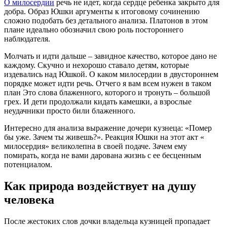
О милосердии
речь не идет, когда сердце ребенка закрыто для
добра. Образ Юшки аргументы к итоговому сочинению
сложно подобать без детального анализа. Платонов в этом
плане идеально обозначил свою роль постороннего
наблюдателя.
Молчать и идти дальше – завидное качество, которое дано не
каждому. Скучно и нехорошо ставало детям, которые
издевались над Юшкой. О каком милосердии в двустороннем
порядке может идти речь. Отчего я вам всем нужен в таком
план Это слова блаженного, которого и тронуть – большой
грех. И дети продолжали кидать камешки, а взрослые
неудачники просто били блаженного.
Интересно для анализа выражение дочери кузнеца: «Помер
бы уже. Зачем ты живешь?». Реакция Юшки на этот акт «
милосердия» великолепна в своей подаче. Зачем ему
помирать, когда не вами дарована жизнь с ее бесценным
потенциалом.
Как природа воздействует на душу
человека
После жестоких слов дочки владельца кузницей пропадает