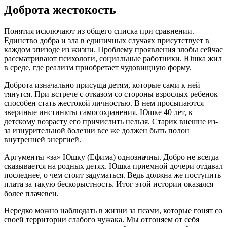
Доброта жестокость
Понятия исключают из общего списка при сравнении.
Единство добра и зла в единичных случаях присутствует в
каждом эпизоде из жизни. Проблему проявления злобы сейчас
рассматривают психологи, социальные работники. Юшка жил
в среде, где реализм приобретает чудовищную форму.
Доброта изначально присуща детям, которые сами к ней
тянутся. При встрече с отказом со стороны взрослых ребенок
способен стать жестокой личностью. В нем просыпаются
звериные инстинкты самосохранения. Юшке 40 лет, к
детскому возрасту его причислить нельзя. Старик внешне из-
за изнурительной болезни все же должен быть полон
внутренней энергией.
Аргументы «за» Юшку (Ефима) однозначны. Добро не всегда
сказывается на родных детях. Юшка приемной дочери отдавал
последнее, о чем стоит задуматься. Ведь должна же поступить
плата за такую бескорыстность. Итог этой истории оказался
более плачевен.
Нередко можно наблюдать в жизни за псами, которые гонят со
своей территории слабого чужака. Мы отгоняем от себя