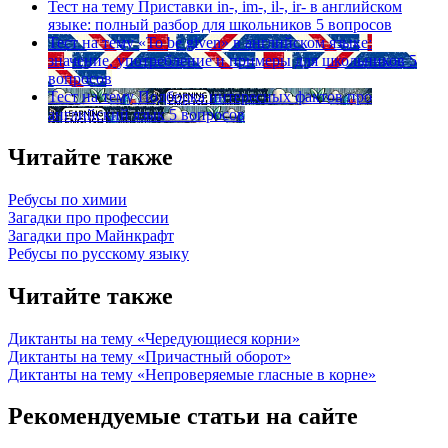
Тест на тему
Приставки in-, im-, il-, ir- в английском
языке: полный разбор для школьников
5 вопросов
Тест на тему
«To be given» в английском языке:
значение, употребление и примеры для школьников
5
вопросов
Тест на тему
Подборка интересных фактов про
английский язык
5 вопросов
Читайте также
Ребусы по химии
Загадки про профессии
Загадки про Майнкрафт
Ребусы по русскому языку
Читайте также
Диктанты на тему «Чередующиеся корни»
Диктанты на тему «Причастный оборот»
Диктанты на тему «Непроверяемые гласные в корне»
Рекомендуемые статьи на сайте