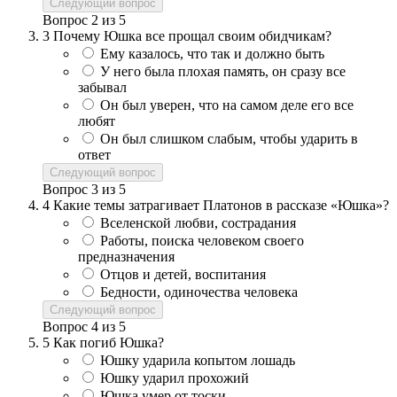
Следующий вопрос
Вопрос
2
из
5
3
Почему Юшка все прощал своим обидчикам?
Ему казалось, что так и должно быть
У него была плохая память, он сразу все
забывал
Он был уверен, что на самом деле его все
любят
Он был слишком слабым, чтобы ударить в
ответ
Следующий вопрос
Вопрос
3
из
5
4
Какие темы затрагивает Платонов в рассказе «Юшка»?
Вселенской любви, сострадания
Работы, поиска человеком своего
предназначения
Отцов и детей, воспитания
Бедности, одиночества человека
Следующий вопрос
Вопрос
4
из
5
5
Как погиб Юшка?
Юшку ударила копытом лошадь
Юшку ударил прохожий
Юшка умер от тоски