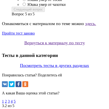
Юшка умер от чахотки
Следующий вопрос
Вопрос
5
из
5
Ознакомиться с материалом по теме можно
здесь.
Пройти тест заново
Вернуться к материалу по тесту
Тесты в данной категории
Посмотреть тесты в других разделах
Понравилась статья? Поделитесь ей
А какая Ваша оценка этой статьи?
1
2
3
4
5
3.2 из 5