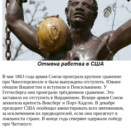
В мае 1863 года армия Союза проиграла крупное сражение
при Чанселорсвилле и была вынуждена отступить. Южане
обошли Вашингтон и вступили в Пенсильванию. У
Геттисберга они проиграли трёхдневное сражение. Это
заставило их отступить в Вирджинию. Вскоре армия Союза
захватила крепость Виксберг и Порт-Хадсон. В декабре
президент США пообещал амнистировать всех мятежников,
за исключением их предводителей, если они присягнут в
лояльности стране. В конце года северяне одержали победу
при Чаттануге.