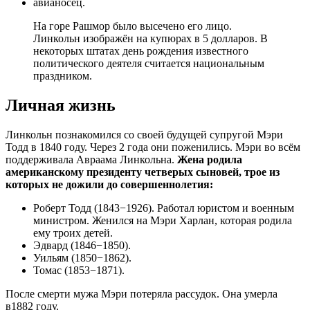
авианосец.
На горе Рашмор было высечено его лицо.
Линкольн изображён на купюрах в 5 долларов. В
некоторых штатах день рождения известного
политического деятеля считается национальным
праздником.
Личная жизнь
Линкольн познакомился со своей будущей супругой Мэри
Тодд в 1840 году. Через 2 года они поженились. Мэри во всём
поддерживала Авраама Линкольна.
Жена родила
американскому президенту четверых сыновей, трое из
которых не дожили до совершеннолетия:
Роберт Тодд (1843−1926). Работал юристом и военным
министром. Женился на Мэри Харлан, которая родила
ему троих детей.
Эдвард (1846−1850).
Уильям (1850−1862).
Томас (1853−1871).
После смерти мужа Мэри потеряла рассудок. Она умерла
в1882 году.