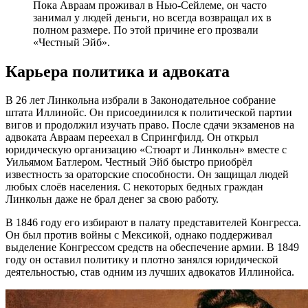
Пока Авраам проживал в Нью-Сейлеме, он часто
занимал у людей деньги, но всегда возвращал их в
полном размере. По этой причине его прозвали
«Честный Эйб».
Карьера политика и адвоката
В 26 лет Линкольна избрали в Законодательное собрание
штата Иллинойс. Он присоединился к политической партии
вигов и продолжил изучать право. После сдачи экзаменов на
адвоката Авраам переехал в Спрингфилд. Он открыл
юридическую организацию «Стюарт и Линкольн» вместе с
Уильямом Батлером. Честный Эйб быстро приобрёл
известность за ораторские способности. Он защищал людей
любых слоёв населения. С некоторых бедных граждан
Линкольн даже не брал денег за свою работу.
В 1846 году его избирают в палату представителей Конгресса.
Он был против войны с Мексикой, однако поддерживал
выделение Конгрессом средств на обеспечение армии. В 1849
году он оставил политику и плотно занялся юридической
деятельностью, став одним из лучших адвокатов Иллинойса.