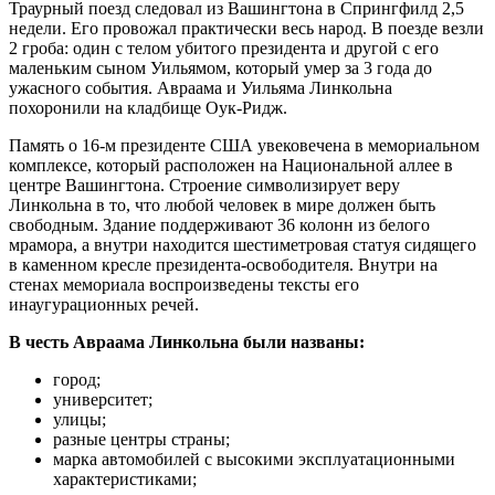
Траурный поезд следовал из Вашингтона в Спрингфилд 2,5
недели. Его провожал практически весь народ. В поезде везли
2 гроба: один с телом убитого президента и другой с его
маленьким сыном Уильямом, который умер за 3 года до
ужасного события. Авраама и Уильяма Линкольна
похоронили на кладбище Оук-Ридж.
Память о 16-м президенте США увековечена в мемориальном
комплексе, который расположен на Национальной аллее в
центре Вашингтона. Строение символизирует веру
Линкольна в то, что любой человек в мире должен быть
свободным. Здание поддерживают 36 колонн из белого
мрамора, а внутри находится шестиметровая статуя сидящего
в каменном кресле президента-освободителя. Внутри на
стенах мемориала воспроизведены тексты его
инаугурационных речей.
В честь Авраама Линкольна были названы:
город;
университет;
улицы;
разные центры страны;
марка автомобилей с высокими эксплуатационными
характеристиками;