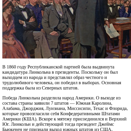
В 1860 году Республиканской партией была выдвинута
кандидатура Линкольна в президенты. Поскольку он был
выходцем из народа и представлял образ честного и
трудолюбивого человека, он победил в выборах. Основная
поддержка была из Северных штатов.
Победа Линкольна разделила народ Америки. О выходе из
состава страны заявили 7 штатов — Южная Каролина,
Алабама, Джорджия, Луизиана, Миссисипи, Техас и Флорида,
которые провозгласили себя Конфедеративными Штатами
Америки (КША). Вскоре к мятежу присоединился и Верхний
Юг. Линкольн и действующий тогда президент Джеймс
Бьюкенен не признали выход южных штатов из США,