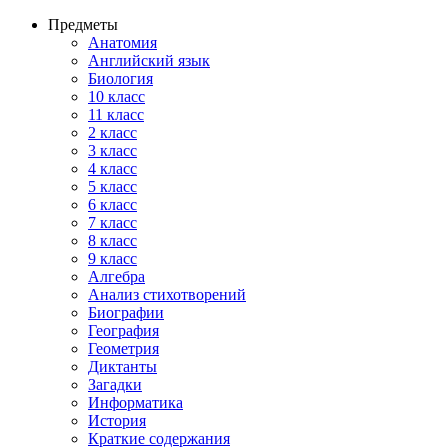
Предметы
Анатомия
Английский язык
Биология
10 класс
11 класс
2 класс
3 класс
4 класс
5 класс
6 класс
7 класс
8 класс
9 класс
Алгебра
Анализ стихотворений
Биографии
География
Геометрия
Диктанты
Загадки
Информатика
История
Краткие содержания