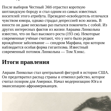
После выборов Честный Эйб отрастил короткую
шотландскую бороду и стал одним из самых известных
носителей этого атрибута. Президент-освободитель отличался
чувством юмора, однако страдал депрессией всю жизнь. В
юности он даже несколько раз пытался покончить с собой. Из
других интересных фактов из жизни Авраама Линкольна
известно, что он был высокого роста (193 см). Некоторые
современные учёные считают, что у него было редкое
врождённое заболевание — синдром Марфана, при котором
наблюдается особая форма гигантизма. Известный
современный потомок Линкольна — Том Хэнкс.
Итоги правления
Авраам Линкольн стал центральной фигурой в истории США.
Он предотвратил распад страны и отменил рабство, которое
считал позором для Америки. Начал модернизацию Юга и
эмансипацию афроамериканцев.