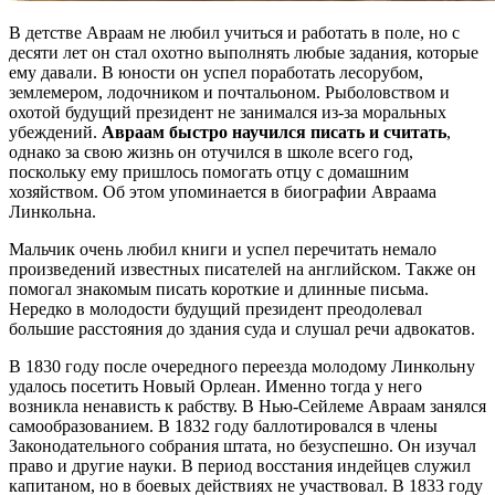
В детстве Авраам не любил учиться и работать в поле, но с
десяти лет он стал охотно выполнять любые задания, которые
ему давали. В юности он успел поработать лесорубом,
землемером, лодочником и почтальоном. Рыболовством и
охотой будущий президент не занимался из-за моральных
убеждений.
Авраам быстро научился писать и считать
,
однако за свою жизнь он отучился в школе всего год,
поскольку ему пришлось помогать отцу с домашним
хозяйством. Об этом упоминается в биографии Авраама
Линкольна.
Мальчик очень любил книги и успел перечитать немало
произведений известных писателей на английском. Также он
помогал знакомым писать короткие и длинные письма.
Нередко в молодости будущий президент преодолевал
большие расстояния до здания суда и слушал речи адвокатов.
В 1830 году после очередного переезда молодому Линкольну
удалось посетить Новый Орлеан. Именно тогда у него
возникла ненависть к рабству. В Нью-Сейлеме Авраам занялся
самообразованием. В 1832 году баллотировался в члены
Законодательного собрания штата, но безуспешно. Он изучал
право и другие науки. В период восстания индейцев служил
капитаном, но в боевых действиях не участвовал. В 1833 году