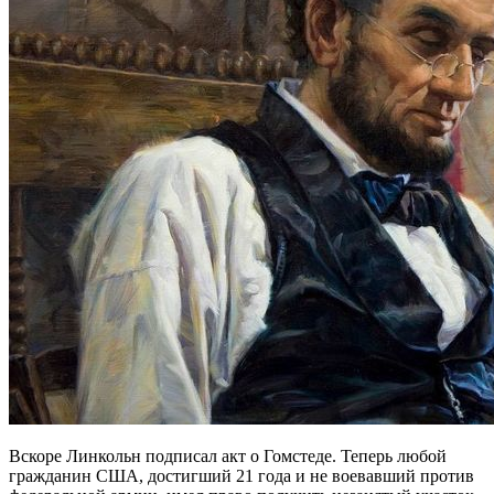
Вскоре Линкольн подписал акт о Гомстеде. Теперь любой
гражданин США, достигший 21 года и не воевавший против