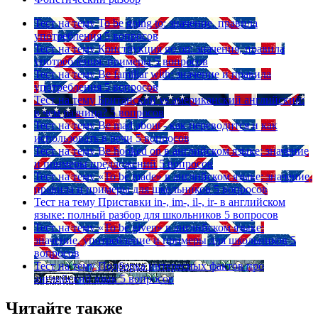
Тест на тему
To be going to: значение, правила
употребления
5 вопросов
Тест на тему
Конструкция go on: значения, правила
употребления, примеры
5 вопросов
Тест на тему
Be familiar with: значение и правила
употребления
5 вопросов
Тест на тему
Британский vs американский английский:
в чем разница?
5 вопросов
Тест на тему
Be mad about - как переводится и как
использовать в речи
5 вопросов
Тест на тему
Be hooked on в английском языке: значение
и примеры предложений
5 вопросов
Тест на тему
«To be made» в английском языке: значение,
правила и примеры для школьников
5 вопросов
Тест на тему
Приставки in-, im-, il-, ir- в английском
языке: полный разбор для школьников
5 вопросов
Тест на тему
«To be given» в английском языке:
значение, употребление и примеры для школьников
5
вопросов
Тест на тему
Подборка интересных фактов про
английский язык
5 вопросов
Читайте также