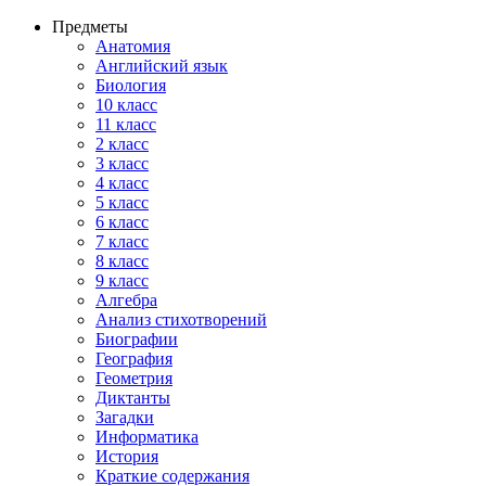
Предметы
Анатомия
Английский язык
Биология
10 класс
11 класс
2 класс
3 класс
4 класс
5 класс
6 класс
7 класс
8 класс
9 класс
Алгебра
Анализ стихотворений
Биографии
География
Геометрия
Диктанты
Загадки
Информатика
История
Краткие содержания