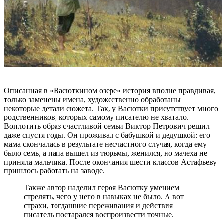
Описанная в «Васюткином озере» история вполне правдивая,
только заменены имена, художественно обработаны
некоторые детали сюжета. Так, у Васютки присутствует много
родственников, которых самому писателю не хватало.
Воплотить образ счастливой семьи Виктор Петрович решил
даже спустя годы. Он проживал с бабушкой и дедушкой: его
мама скончалась в результате несчастного случая, когда ему
было семь, а папа вышел из тюрьмы, женился, но мачеха не
приняла мальчика. После окончания шести классов Астафьеву
пришлось работать на заводе.
Также автор наделил героя Васютку умением
стрелять, чего у него в навыках не было. А вот
страхи, тогдашние переживания и действия
писатель постарался воспроизвести точные.