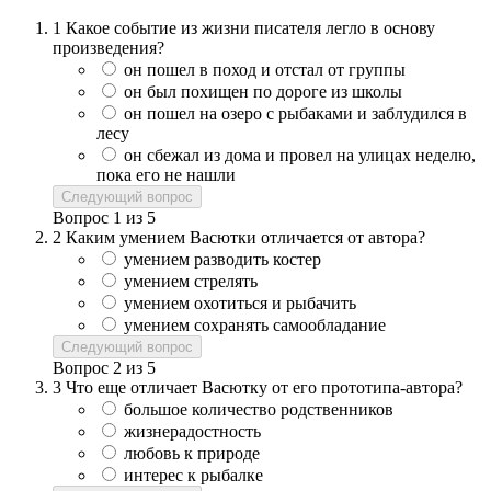
1
Какое событие из жизни писателя легло в основу
произведения?
он пошел в поход и отстал от группы
он был похищен по дороге из школы
он пошел на озеро с рыбаками и заблудился в
лесу
он сбежал из дома и провел на улицах неделю,
пока его не нашли
Следующий вопрос
Вопрос
1
из
5
2
Каким умением Васютки отличается от автора?
умением разводить костер
умением стрелять
умением охотиться и рыбачить
умением сохранять самообладание
Следующий вопрос
Вопрос
2
из
5
3
Что еще отличает Васютку от его прототипа-автора?
большое количество родственников
жизнерадостность
любовь к природе
интерес к рыбалке