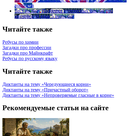
вопросов
Тест на тему
Подборка интересных фактов про
английский язык
5 вопросов
Читайте также
Ребусы по химии
Загадки про профессии
Загадки про Майнкрафт
Ребусы по русскому языку
Читайте также
Диктанты на тему «Чередующиеся корни»
Диктанты на тему «Причастный оборот»
Диктанты на тему «Непроверяемые гласные в корне»
Рекомендуемые статьи на сайте