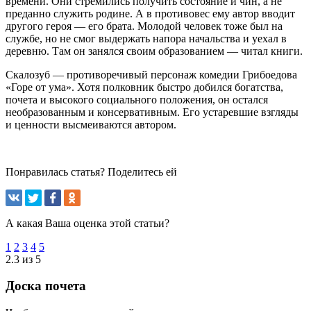
времени. Они стремились получить состояние и чин, а не
преданно служить родине. А в противовес ему автор вводит
другого героя — его брата. Молодой человек тоже был на
службе, но не смог выдержать напора начальства и уехал в
деревню. Там он занялся своим образованием — читал книги.
Скалозуб — противоречивый персонаж комедии Грибоедова
«Горе от ума». Хотя полковник быстро добился богатства,
почета и высокого социального положения, он остался
необразованным и консервативным. Его устаревшие взгляды
и ценности высмеиваются автором.
Понравилась статья? Поделитесь ей
А какая Ваша оценка этой статьи?
1
2
3
4
5
2.3 из 5
Доска почета