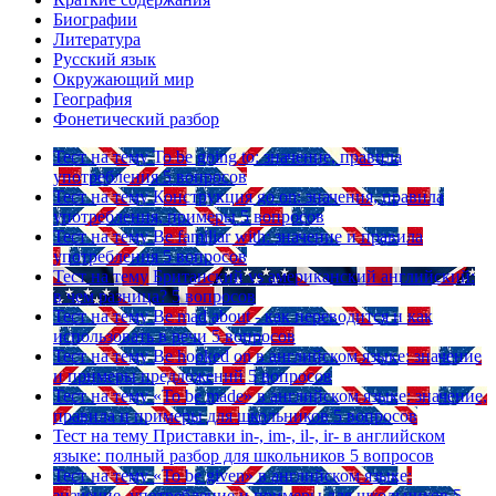
Биографии
Литература
Русский язык
Окружающий мир
География
Фонетический разбор
Тест на тему
To be going to: значение, правила
употребления
5 вопросов
Тест на тему
Конструкция go on: значения, правила
употребления, примеры
5 вопросов
Тест на тему
Be familiar with: значение и правила
употребления
5 вопросов
Тест на тему
Британский vs американский английский:
в чем разница?
5 вопросов
Тест на тему
Be mad about - как переводится и как
использовать в речи
5 вопросов
Тест на тему
Be hooked on в английском языке: значение
и примеры предложений
5 вопросов
Тест на тему
«To be made» в английском языке: значение,
правила и примеры для школьников
5 вопросов
Тест на тему
Приставки in-, im-, il-, ir- в английском
языке: полный разбор для школьников
5 вопросов
Тест на тему
«To be given» в английском языке:
значение, употребление и примеры для школьников
5