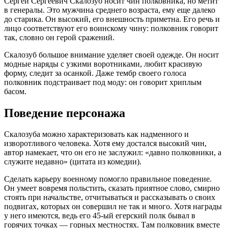
Сергей Сергеевич Скалозуб носит чин полковника, но метит
в генералы. Это мужчина среднего возраста, ему еще далеко
до старика. Он высокий, его внешность приметна. Его речь и
лицо соответствуют его воинскому чину: полковник говорит
так, словно он герой сражений.
Скалозуб большое внимание уделяет своей одежде. Он носит
модные наряды с узкими воротниками, любит красивую
форму, следит за осанкой. Даже тембр своего голоса
полковник подстраивает под моду: он говорит хриплым
басом.
Поведение персонажа
Скалозуба можно характеризовать как надменного и
изворотливого человека. Хотя ему достался высокий чин,
автор намекает, что он его не заслужил: «давно полковники, а
служите недавно» (цитата из комедии).
Сделать карьеру военному помогло правильное поведение.
Он умеет вовремя польстить, сказать приятное слово, смирно
стоять при начальстве, отчитываться и рассказывать о своих
подвигах, которых он совершил не так и много. Хотя награды
у него имеются, ведь его 45-ый егерский полк бывал в
горячих точках — горных местностях. Там полковник вместе