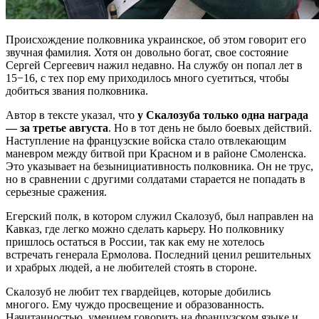
Происхождение полковника украинское, об этом говорит его
звучная фамилия. Хотя он довольно богат, свое состояние
Сергей Сергеевич нажил недавно. На службу он попал лет в
15−16, с тех пор ему приходилось много суетиться, чтобы
добиться звания полковника.
Автор в тексте указал, что
у Скалозуба только одна награда
— за третье августа
. Но в тот день не было боевых действий.
Наступление на французские войска стало отвлекающим
маневром между битвой при Красном и в районе Смоленска.
Это указывает на безынициативность полковника. Он не трус,
но в сравнении с другими солдатами старается не попадать в
серьезные сражения.
Егерский полк, в котором служил Скалозуб, был направлен на
Кавказ, где легко можно сделать карьеру. Но полковнику
пришлось остаться в России, так как ему не хотелось
встречать генерала Ермолова. Последний ценил решительных
и храбрых людей, а не любителей стоять в стороне.
Скалозуб не любит тех гвардейцев, которые добились
многого. Ему чуждо просвещение и образованность.
Начитанностью, умением говорить на французском языке и