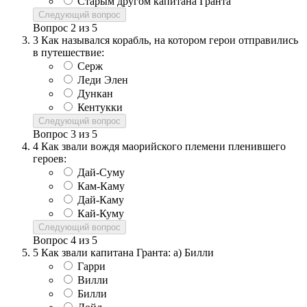
Старым другом капитана Гранта
Следующий вопрос
Вопрос
2
из
5
3
Как назывался корабль, на котором герои отправились
в путешествие:
Серж
Леди Элен
Дункан
Кентукки
Следующий вопрос
Вопрос
3
из
5
4
Как звали вождя маорийского племени пленившего
героев:
Дай-Суму
Кам-Каму
Дай-Каму
Кай-Куму
Следующий вопрос
Вопрос
4
из
5
5
Как звали капитана Гранта: а) Билли
Гарри
Вилли
Билли