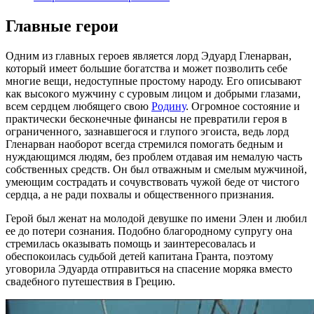
Главные герои
Одним из главных героев является лорд Эдуард Гленарван,
который имеет большие богатства и может позволить себе
многие вещи, недоступные простому народу. Его описывают
как высокого мужчину с суровым лицом и добрыми глазами,
всем сердцем любящего свою
Родину
. Огромное состояние и
практически бесконечные финансы не превратили героя в
ограниченного, зазнавшегося и глупого эгоиста, ведь лорд
Гленарван наоборот всегда стремился помогать бедным и
нуждающимся людям, без проблем отдавая им немалую часть
собственных средств. Он был отважным и смелым мужчиной,
умеющим сострадать и сочувствовать чужой беде от чистого
сердца, а не ради похвалы и общественного признания.
Герой был женат на молодой девушке по имени Элен и любил
ее до потери сознания. Подобно благородному супругу она
стремилась оказывать помощь и заинтересовалась и
обеспокоилась судьбой детей капитана Гранта, поэтому
уговорила Эдуарда отправиться на спасение моряка вместо
свадебного путешествия в Грецию.