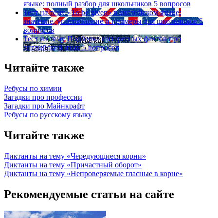
языке: полный разбор для школьников
5 вопросов
Тест на тему
«To be given» в английском языке:
значение, употребление и примеры для школьников
5
вопросов
Тест на тему
Подборка интересных фактов про
английский язык
5 вопросов
Читайте также
Ребусы по химии
Загадки про профессии
Загадки про Майнкрафт
Ребусы по русскому языку
Читайте также
Диктанты на тему «Чередующиеся корни»
Диктанты на тему «Причастный оборот»
Диктанты на тему «Непроверяемые гласные в корне»
Рекомендуемые статьи на сайте