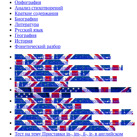
Орфография
Анализ стихотворений
Краткие содержания
Биографии
Литература
Русский язык
География
История
Фонетический разбор
Тест на тему
To be going to: значение, правила
употребления
5 вопросов
Тест на тему
Конструкция go on: значения, правила
употребления, примеры
5 вопросов
Тест на тему
Be familiar with: значение и правила
употребления
5 вопросов
Тест на тему
Британский vs американский английский:
в чем разница?
5 вопросов
Тест на тему
Be mad about - как переводится и как
использовать в речи
5 вопросов
Тест на тему
Be hooked on в английском языке: значение
и примеры предложений
5 вопросов
Тест на тему
«To be made» в английском языке: значение,
правила и примеры для школьников
5 вопросов
Тест на тему
Приставки in-, im-, il-, ir- в английском