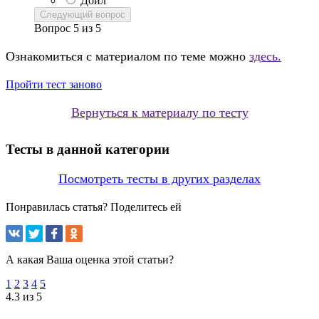
Дойл
Следующий вопрос
Вопрос
5
из
5
Ознакомиться с материалом по теме можно
здесь.
Пройти тест заново
Вернуться к материалу по тесту
Тесты в данной категории
Посмотреть тесты в других разделах
Понравилась статья? Поделитесь ей
А какая Ваша оценка этой статьи?
1
2
3
4
5
4.3 из 5