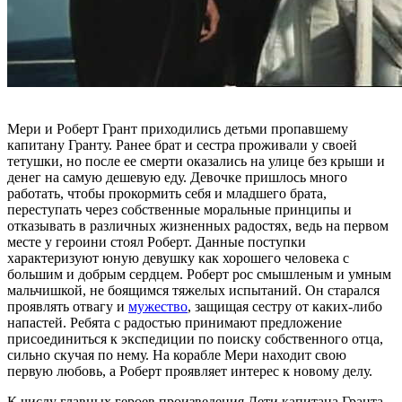
Мери и Роберт Грант приходились детьми пропавшему
капитану Гранту. Ранее брат и сестра проживали у своей
тетушки, но после ее смерти оказались на улице без крыши и
денег на самую дешевую еду. Девочке пришлось много
работать, чтобы прокормить себя и младшего брата,
переступать через собственные моральные принципы и
отказывать в различных жизненных радостях, ведь на первом
месте у героини стоял Роберт. Данные поступки
характеризуют юную девушку как хорошего человека с
большим и добрым сердцем. Роберт рос смышленым и умным
мальчишкой, не боящимся тяжелых испытаний. Он старался
проявлять отвагу и
мужество
, защищая сестру от каких-либо
напастей. Ребята с радостью принимают предложение
присоединиться к экспедиции по поиску собственного отца,
сильно скучая по нему. На корабле Мери находит свою
первую любовь, а Роберт проявляет интерес к новому делу.
К числу главных героев произведения Дети капитана Гранта