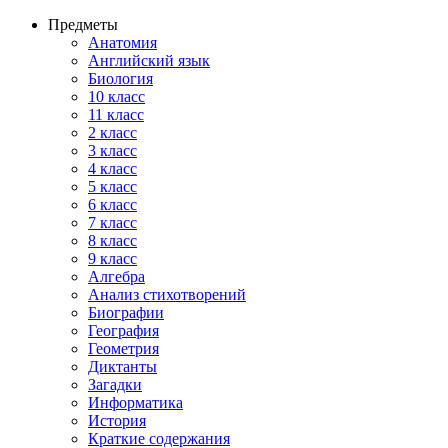
Предметы
Анатомия
Английский язык
Биология
10 класс
11 класс
2 класс
3 класс
4 класс
5 класс
6 класс
7 класс
8 класс
9 класс
Алгебра
Анализ стихотворений
Биографии
География
Геометрия
Диктанты
Загадки
Информатика
История
Краткие содержания