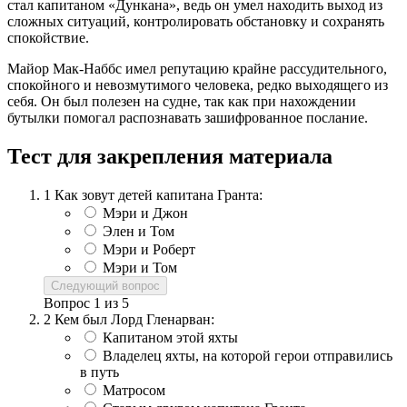
стал капитаном «Дункана», ведь он умел находить выход из
сложных ситуаций, контролировать обстановку и сохранять
спокойствие.
Майор Мак-Наббс имел репутацию крайне рассудительного,
спокойного и невозмутимого человека, редко выходящего из
себя. Он был полезен на судне, так как при нахождении
бутылки помогал распознавать зашифрованное послание.
Тест для закрепления материала
1
Как зовут детей капитана Гранта:
Мэри и Джон
Элен и Том
Мэри и Роберт
Мэри и Том
Следующий вопрос
Вопрос
1
из
5
2
Кем был Лорд Гленарван:
Капитаном этой яхты
Владелец яхты, на которой герои отправились
в путь
Матросом