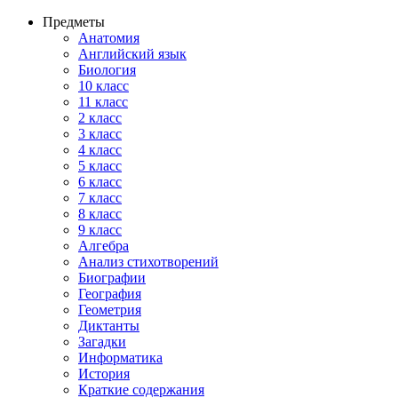
Предметы
Анатомия
Английский язык
Биология
10 класс
11 класс
2 класс
3 класс
4 класс
5 класс
6 класс
7 класс
8 класс
9 класс
Алгебра
Анализ стихотворений
Биографии
География
Геометрия
Диктанты
Загадки
Информатика
История
Краткие содержания