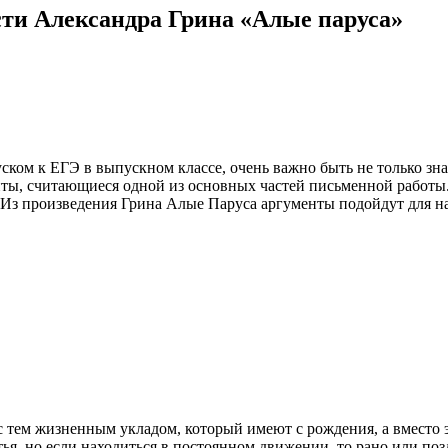
ти Александра Грина «Алые паруса»
уском к ЕГЭ в выпускном классе, очень важно быть не только з
ты, считающиеся одной из основных частей письменной работы. И
. Из произведения Грина Алые Паруса аргументы подойдут для н
 тем жизненным укладом, который имеют с рождения, а вместо это
тья, но если находиться в постоянном движении, то рано или поз