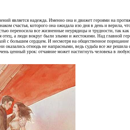
ений является надежда. Именно она и движет героями на протяж
аком счастья, которого она ожидала изо дня в день и верила, чт
стью переносила все жизненные неурядицы и трудности, так как
я отец, а люди вокруг были злыми и жестокими. Над главной ге
ой с большим сердцем. И несмотря на общественное порицание А
ни оказались отнюдь не напрасными, ведь судьба все же решила 
ень ценный урок: отчаяние может настигнуть человека в любую 