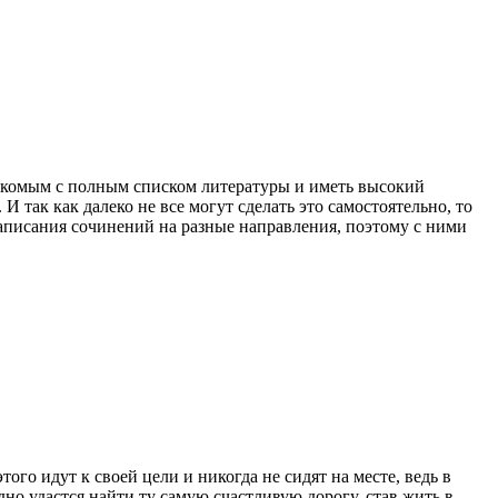
накомым с полным списком литературы и иметь высокий
 так как далеко не все могут сделать это самостоятельно, то
аписания сочинений на разные направления, поэтому с ними
го идут к своей цели и никогда не сидят на месте, ведь в
дно удастся найти ту самую счастливую дорогу, став жить в