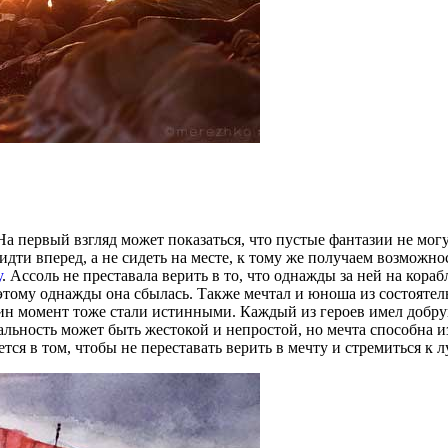
 первый взгляд может показаться, что пустые фантазии не могут
ти вперед, а не сидеть на месте, к тому же получаем возможнос
у
. Ассоль не преставала верить в то, что однажды за ней на кор
оэтому однажды она сбылась. Также мечтал и юноша из состоятел
дин момент тоже стали истинными. Каждый из героев имел добру
еальность может быть жестокой и непростой, но мечта способна 
тся в том, чтобы не переставать верить в мечту и стремиться к