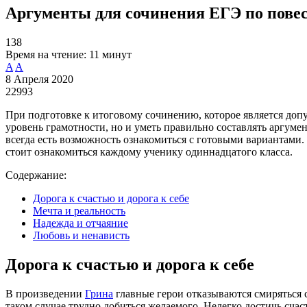
Аргументы для сочинения ЕГЭ по повес
138
Время на чтение:
11 минут
A
A
8 Апреля 2020
22993
При подготовке к итоговому сочинению, которое является доп
уровень грамотности, но и уметь правильно составлять аргумен
всегда есть возможность ознакомиться с готовыми вариантами
стоит ознакомиться каждому ученику одиннадцатого класса.
Содержание:
Дорога к счастью и дорога к себе
Мечта и реальность
Надежда и отчаяние
Любовь и ненависть
Дорога к счастью и дорога к себе
В произведении
Грина
главные герои отказываются смиряться с
таком случае трудно добиться желаемого. Нелегко достичь счас