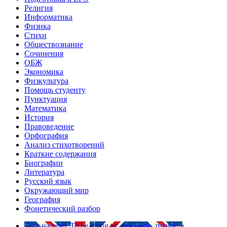
Религия
Информатика
Физика
Стихи
Обществознание
Сочинения
ОБЖ
Экономика
Физкультура
Помощь студенту
Пунктуация
Математика
История
Правоведение
Орфография
Анализ стихотворений
Краткие содержания
Биографии
Литература
Русский язык
Окружающий мир
География
Фонетический разбор
Тест на тему
To be going to: значение, правила