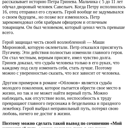
рассказывает историю Петра Гринева. Мальчика с 5 до 11 лет
обучал дворовый человек Савельич. Когда Петру исполнилось
16, отец отправил его служить. Герой вообще не задумывался
о своем будущем., но позже все изменилось. Петр
зарекомендовал себя храбрым офицером и отличным
товарищем. Он был человеком, который ценил честь превыше
всего.
Герой защищал честь своей возлюбленной — Маши
Мироновой, которую оклеветали. Петр отказался присягнуть
Пугачеву. Эти действия полностью изменили главного героя.
Он стал честным, верным присяге, имел чувство долга.
Гринев доказал, что судьба человека только в его руках, что
каждому под силу изменить себя, стать лучше. Поэтому
можно с уверенностью сказать, что все зависит от человека.
Другим примером в романе «Обломов» является судьба
молодого поколения, которое пытается обрести свое место в
жизни, но так и не может найти верный путь. Можно
наблюдать, как отсутствие воли, неспособность к труду
превращают главного персонажа в бездельника и праздного
лежебоку. Герой выбрал неправильный путь, потерял свою
любовь, ничего не достиг в жизни.
Поэтому можно сделать такой вывод по сочинению «Мой