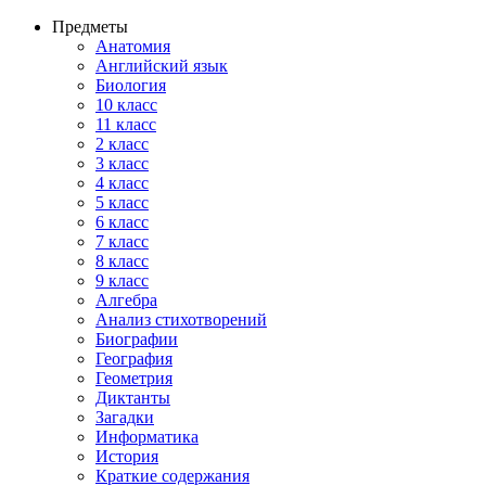
Предметы
Анатомия
Английский язык
Биология
10 класс
11 класс
2 класс
3 класс
4 класс
5 класс
6 класс
7 класс
8 класс
9 класс
Алгебра
Анализ стихотворений
Биографии
География
Геометрия
Диктанты
Загадки
Информатика
История
Краткие содержания