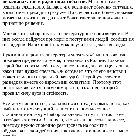
печальных, так и радостных событий
. Мы принимаем
решения ежедневно. Бывает, что возникает обычная ситуация,
когда ответ приходит сразу же. Но случаются и более сложные
моменты в жизни, когда стоит более тщательно подходить к
принятию решения.
Мне делать выбор помогают литературные произведения. В
них всегда найдутся примеры с поступками людей, сообщения
от лидеров. На их ошибках можно учиться, делать выводы.
Ярким примером из литературы является «Сын полка», где
показана преданная дружба, преданность Родине. Главный
герой был совсем ребенком, но точно видел свою цель, знал,
какой шаг нужно сделать. Он осознает, что от его действий
может измениться дальнейшая судьба. Герой участвует в
разведках вместе со взрослыми солдатами. Поэтому этот
персонаж является примером для подражания, который
проявил силу духа и стойкость.
Все могут ошибаться, сталкиваться с трудностями, но то, как
выйти из этих ситуаций, зависит полностью от нас.
Сочинение на тему «Выбор жизненного пути» помог мне
разобраться с этим. Я поняла, что жизнь не стоит на месте,
поэтому нужно спокойно реагировать на события,
обдумывать свои действия, так как все это повлияет на мою