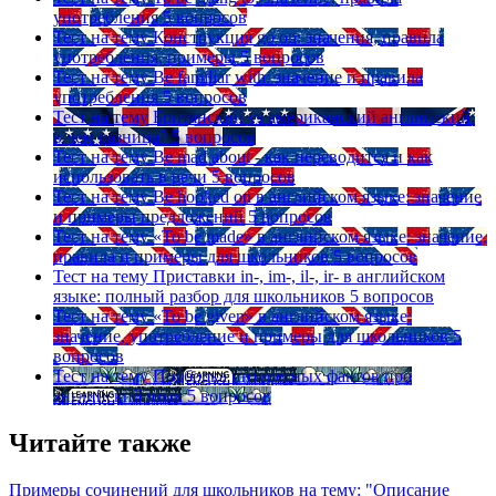
употребления
5 вопросов
Тест на тему
Конструкция go on: значения, правила
употребления, примеры
5 вопросов
Тест на тему
Be familiar with: значение и правила
употребления
5 вопросов
Тест на тему
Британский vs американский английский:
в чем разница?
5 вопросов
Тест на тему
Be mad about - как переводится и как
использовать в речи
5 вопросов
Тест на тему
Be hooked on в английском языке: значение
и примеры предложений
5 вопросов
Тест на тему
«To be made» в английском языке: значение,
правила и примеры для школьников
5 вопросов
Тест на тему
Приставки in-, im-, il-, ir- в английском
языке: полный разбор для школьников
5 вопросов
Тест на тему
«To be given» в английском языке:
значение, употребление и примеры для школьников
5
вопросов
Тест на тему
Подборка интересных фактов про
английский язык
5 вопросов
Читайте также
Примеры сочинений для школьников на тему: "Описание