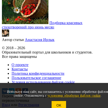
Подборка красивых
стихотворений про июнь месяц
Автор статьи
Анастасия Ирлык
© 2018 – 2026
Образовательный портал для школьников и студентов.
Все права защищены
О проекте
Контакты
Политика конфиденциальности
Пользовательское соглашение
Условия использования файлов cookie
Используя наш сайт, вы соглашаетесь с условиями обработки файло
cookie. Ознакомьтесь с
условиями обработки файлов cookie
.
Перепечатка материалов разрешена только с указанием
первоисточника
Вход
или
Регистрация
OK