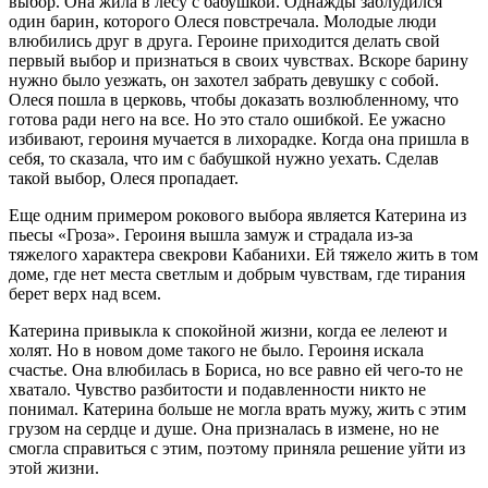
выбор. Она жила в лесу с бабушкой. Однажды заблудился
один барин, которого Олеся повстречала. Молодые люди
влюбились друг в друга. Героине приходится делать свой
первый выбор и признаться в своих чувствах. Вскоре барину
нужно было уезжать, он захотел забрать девушку с собой.
Олеся пошла в церковь, чтобы доказать возлюбленному, что
готова ради него на все. Но это стало ошибкой. Ее ужасно
избивают, героиня мучается в лихорадке. Когда она пришла в
себя, то сказала, что им с бабушкой нужно уехать. Сделав
такой выбор, Олеся пропадает.
Еще одним примером рокового выбора является Катерина из
пьесы «Гроза». Героиня вышла замуж и страдала из-за
тяжелого характера свекрови Кабанихи. Ей тяжело жить в том
доме, где нет места светлым и добрым чувствам, где тирания
берет верх над всем.
Катерина привыкла к спокойной жизни, когда ее лелеют и
холят. Но в новом доме такого не было. Героиня искала
счастье. Она влюбилась в Бориса, но все равно ей чего-то не
хватало. Чувство разбитости и подавленности никто не
понимал. Катерина больше не могла врать мужу, жить с этим
грузом на сердце и душе. Она призналась в измене, но не
смогла справиться с этим, поэтому приняла решение уйти из
этой жизни.