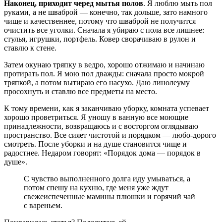
Наконец, приходит черед мытья полов
. Я люблю мыть пол
руками, а не шваброй — конечно, так дольше, зато намного
чище и качественнее, потому что шваброй не получится
очистить все уголки. Сначала я убираю с пола все лишнее:
стулья, игрушки, портфель. Ковер сворачиваю в рулон и
ставлю к стене.
Затем окунаю тряпку в ведро, хорошо отжимаю и начинаю
протирать пол. Я мою пол дважды: сначала просто мокрой
тряпкой, а потом вытираю его насухо. Даю линолеуму
просохнуть и ставлю все предметы на место.
К тому времени, как я заканчиваю уборку, комната успевает
хорошо проветриться. Я уношу в ванную все моющие
принадлежности, возвращаюсь и с восторгом оглядываю
пространство. Все сияет чистотой и порядком — любо-дорого
смотреть. После уборки и на душе становится чище и
радостнее. Недаром говорят: «Порядок дома — порядок в
душе».
С чувство выполненного долга иду умываться, а
потом спешу на кухню, где меня уже ждут
свежеиспеченные мамины плюшки и горячий чай
с вареньем.