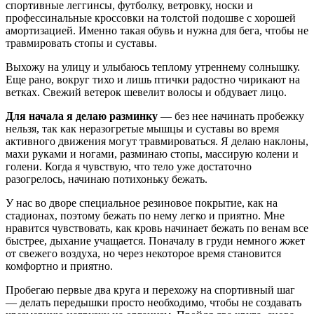
спортивные леггинсы, футболку, ветровку, носки и
профессинальные кроссовки на толстой подошве с хорошей
амортизацией. Именно такая обувь и нужна для бега, чтобы не
травмировать стопы и суставы.
Выхожу на улицу и улыбаюсь теплому утреннему солнышку.
Еще рано, вокруг тихо и лишь птички радостно чирикают на
ветках. Свежий ветерок шевелит волосы и обдувает лицо.
Для начала я делаю разминку
— без нее начинать пробежку
нельзя, так как неразогретые мышцы и суставы во время
активного движения могут травмироваться. Я делаю наклоны,
махи руками и ногами, разминаю стопы, массирую колени и
голени. Когда я чувствую, что тело уже достаточно
разогрелось, начинаю потихоньку бежать.
У нас во дворе специальное резиновое покрытие, как на
стадионах, поэтому бежать по нему легко и приятно. Мне
нравится чувствовать, как кровь начинает бежать по венам все
быстрее, дыхание учащается. Поначалу в груди немного жжет
от свежего воздуха, но через некоторое время становится
комфортно и приятно.
Пробегаю первые два круга и перехожу на спортивный шаг
— делать передышки просто необходимо, чтобы не создавать