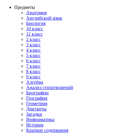
Предметы
Анатомия
Английский язык
Биология
10 класс
11 класс
2 класс
3 класс
4 класс
5 класс
6 класс
7 класс
8 класс
9 класс
Алгебра
Анализ стихотворений
Биографии
География
Геометрия
Диктанты
Загадки
Информатика
История
Краткие содержания