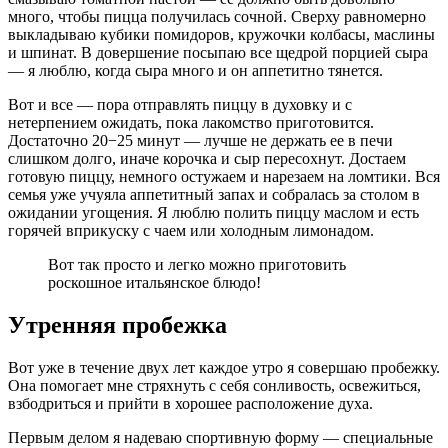
много, чтобы пицца получилась сочной. Сверху равномерно
выкладываю кубики помидоров, кружочки колбасы, маслины
и шпинат. В довершение посыпаю все щедрой порцией сыра
— я люблю, когда сыра много и он аппетитно тянется.
Вот и все — пора отправлять пиццу в духовку и с
нетерпением ожидать, пока лакомство приготовится.
Достаточно 20−25 минут — лучше не держать ее в печи
слишком долго, иначе корочка и сыр пересохнут. Достаем
готовую пиццу, немного остужаем и нарезаем на ломтики. Вся
семья уже учуяла аппетитный запах и собралась за столом в
ожидании угощения. Я люблю полить пиццу маслом и есть
горячей вприкуску с чаем или холодным лимонадом.
Вот так просто и легко можно приготовить
роскошное итальянское блюдо!
Утренняя пробежка
Вот уже в течение двух лет каждое утро я совершаю пробежку.
Она помогает мне стряхнуть с себя сонливость, освежиться,
взбодриться и прийти в хорошее расположение духа.
Первым делом я надеваю спортивную форму — специальные