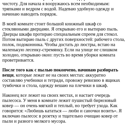
чистоту. Для начала я вооружаюсь всем необходимым:
тряпками и ведром с водой. Надеваю удобную одежду и
начинаю наводить порядок.
В моей комнате стоит большой книжный шкаф со
стеклянными дверцами. Я открываю его и вытираю пыль.
Дверцы шкафа протираю специальным спреем для стекол.
Потом вытираю пыль с других поверхностей: рабочего стола,
полок, подоконника. Чтобы достать до люстры, встаю на
маленькую лесенку-стремянку. Если на улице не слишком
холодно, открываю окно: пусть во время уборки комната
проветривается.
После того как с пылью покончено, начинаю разбирать
вещи
, которые лежат не на своих местах: аккуратно
составляю учебники и тетради, провожу ревизию в ящиках
тумбочки и стола, одежду вешаю на плечики в шкаф.
Наконец все лежит на своих местах, и настает очередь
пылесоса. У меня в комнате лежит пушистый бирюзовый
ковер — он очень мягкий и теплый, но требует ухода. Как
говорится: «Любишь кататься — люби и саночки возить». Я
включаю пылесос в розетку и тщательно очищаю ковер от
пыли и разного мелкого мусора.