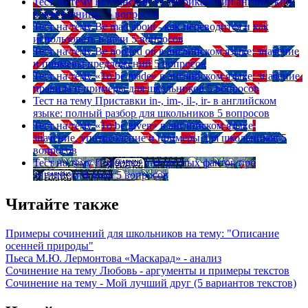
Тест на тему
Британский vs американский английский:
в чем разница?
5 вопросов
Тест на тему
Be mad about - как переводится и как
использовать в речи
5 вопросов
Тест на тему
Be hooked on в английском языке: значение
и примеры предложений
5 вопросов
Тест на тему
«To be made» в английском языке: значение,
правила и примеры для школьников
5 вопросов
Тест на тему
Приставки in-, im-, il-, ir- в английском
языке: полный разбор для школьников
5 вопросов
Тест на тему
«To be given» в английском языке:
значение, употребление и примеры для школьников
5
вопросов
Тест на тему
Подборка интересных фактов про
английский язык
5 вопросов
Читайте также
Примеры сочинений для школьников на тему: "Описание
осенней природы"
Пьеса М.Ю. Лермонтова «Маскарад» - анализ
Сочинение на тему Любовь - аргументы и примеры текстов
Сочинение на тему - Мой лучший друг (5 вариантов текстов)