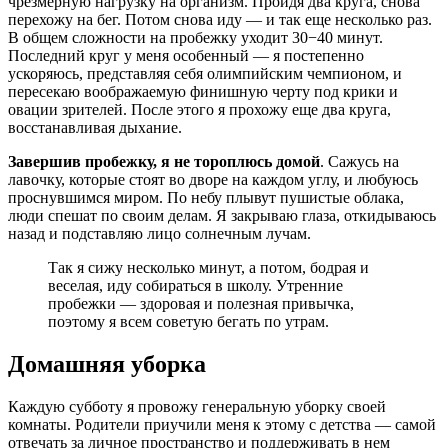
чрезмерную нагрузку на организм. Пройдя два круга, снова
перехожу на бег. Потом снова иду — и так еще несколько раз.
В общем сложности на пробежку уходит 30−40 минут.
Последний круг у меня особенный — я постепенно
ускоряюсь, представляя себя олимпийским чемпионом, и
пересекаю воображаемую финишную черту под крики и
овации зрителей. После этого я прохожу еще два круга,
восстанавливая дыхание.
Завершив пробежку, я не тороплюсь домой
. Сажусь на
лавочку, которые стоят во дворе на каждом углу, и любуюсь
проснувшимся миром. По небу плывут пушистые облака,
люди спешат по своим делам. Я закрываю глаза, откидываюсь
назад и подставляю лицо солнечным лучам.
Так я сижу несколько минут, а потом, бодрая и
веселая, иду собираться в школу. Утренние
пробежки — здоровая и полезная привычка,
поэтому я всем советую бегать по утрам.
Домашняя уборка
Каждую субботу я провожу генеральную уборку своей
комнаты. Родители приучили меня к этому с детства — самой
отвечать за личное пространство и поддерживать в нем