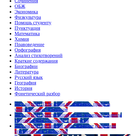
Сочинения
ОБЖ
Экономика
Физкультура
Помощь студенту
Пунктуация
Математика
Химия
Правоведение
Орфография
Анализ стихотворений
Краткие содержания
Биографии
Литература
Русский язык
География
История
Фонетический разбор
Тест на тему
To be going to: значение, правила
употребления
5 вопросов
Тест на тему
Конструкция go on: значения, правила
употребления, примеры
5 вопросов
Тест на тему
Be familiar with: значение и правила
употребления
5 вопросов