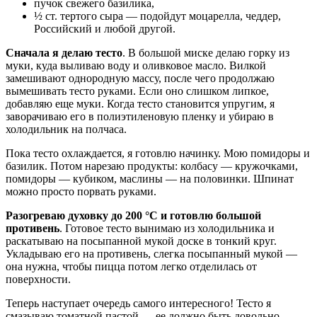
пучок свежего базилика,
½ ст. тертого сыра — подойдут моцарелла, чеддер,
Российский и любой другой.
Сначала я делаю тесто
. В большой миске делаю горку из
муки, куда выливаю воду и оливковое масло. Вилкой
замешивают однородную массу, после чего продолжаю
вымешивать тесто руками. Если оно слишком липкое,
добавляю еще муки. Когда тесто становится упругим, я
заворачиваю его в полиэтиленовую пленку и убираю в
холодильник на полчаса.
Пока тесто охлаждается, я готовлю начинку. Мою помидоры и
базилик. Потом нарезаю продукты: колбасу — кружочками,
помидоры — кубиком, маслины — на половинки. Шпинат
можно просто порвать руками.
Разогреваю духовку до 200 °C и готовлю большой
противень
. Готовое тесто вынимаю из холодильника и
раскатываю на посыпанной мукой доске в тонкий круг.
Укладываю его на противень, слегка посыпанный мукой —
она нужна, чтобы пицца потом легко отделилась от
поверхности.
Теперь наступает очередь самого интересного! Тесто я
смазываю томатной пастой — ее должно быть довольно