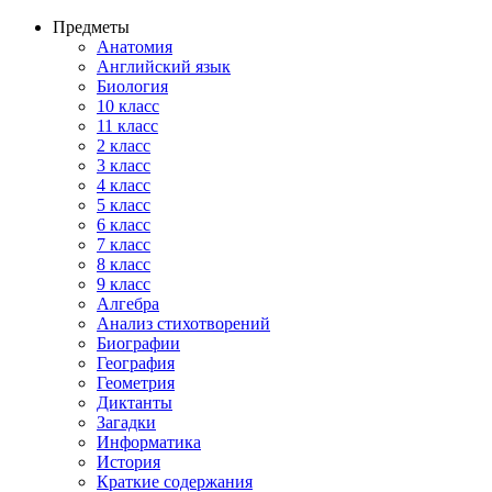
Предметы
Анатомия
Английский язык
Биология
10 класс
11 класс
2 класс
3 класс
4 класс
5 класс
6 класс
7 класс
8 класс
9 класс
Алгебра
Анализ стихотворений
Биографии
География
Геометрия
Диктанты
Загадки
Информатика
История
Краткие содержания