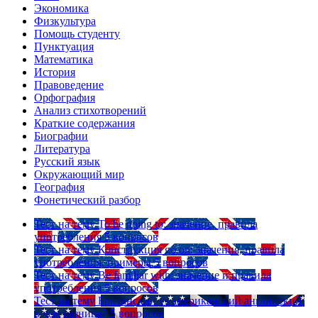
Экономика
Физкультура
Помощь студенту
Пунктуация
Математика
История
Правоведение
Орфография
Анализ стихотворений
Краткие содержания
Биографии
Литература
Русский язык
Окружающий мир
География
Фонетический разбор
Тест на тему
To be going to: значение, правила
употребления
5 вопросов
Тест на тему
Конструкция go on: значения, правила
употребления, примеры
5 вопросов
Тест на тему
Be familiar with: значение и правила
употребления
5 вопросов
Тест на тему
Британский vs американский английский:
в чем разница?
5 вопросов