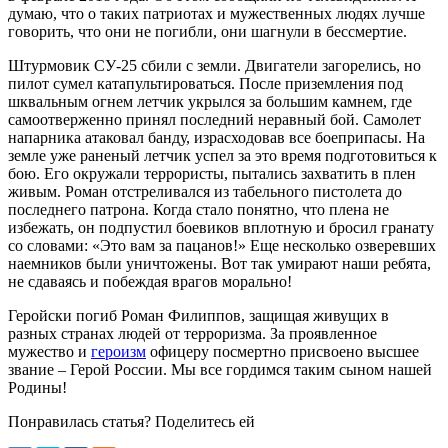
думаю, что о таких патриотах и мужественных людях лучше
говорить, что они не погибли, они шагнули в бессмертие.
Штурмовик СУ-25 сбили с земли. Двигатели загорелись, но
пилот сумел катапультироваться. После приземления под
шквальным огнем летчик укрылся за большим камнем, где
самоотверженно принял последний неравный бой. Самолет
напарника атаковал банду, израсходовав все боеприпасы. На
земле уже раненый летчик успел за это время подготовиться к
бою. Его окружали террористы, пытались захватить в плен
живым. Роман отстреливался из табельного пистолета до
последнего патрона. Когда стало понятно, что плена не
избежать, он подпустил боевиков вплотную и бросил гранату
со словами: «Это вам за пацанов!» Еще несколько озверевших
наемников были уничтожены. Вот так умирают наши ребята,
не сдаваясь и побеждая врагов морально!
Геройски погиб Роман Филиппов, защищая живущих в
разных странах людей от терроризма. За проявленное
мужество и
героизм
офицеру посмертно присвоено высшее
звание – Герой России. Мы все гордимся таким сыном нашей
Родины!
Понравилась статья? Поделитесь ей