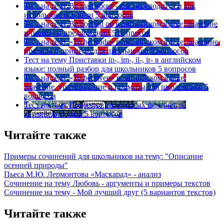
Тест на тему
Be mad about - как переводится и как
использовать в речи
5 вопросов
Тест на тему
Be hooked on в английском языке: значение
и примеры предложений
5 вопросов
Тест на тему
«To be made» в английском языке: значение,
правила и примеры для школьников
5 вопросов
Тест на тему
Приставки in-, im-, il-, ir- в английском
языке: полный разбор для школьников
5 вопросов
Тест на тему
«To be given» в английском языке:
значение, употребление и примеры для школьников
5
вопросов
Тест на тему
Подборка интересных фактов про
английский язык
5 вопросов
Читайте также
Примеры сочинений для школьников на тему: "Описание
осенней природы"
Пьеса М.Ю. Лермонтова «Маскарад» - анализ
Сочинение на тему Любовь - аргументы и примеры текстов
Сочинение на тему - Мой лучший друг (5 вариантов текстов)
Читайте также