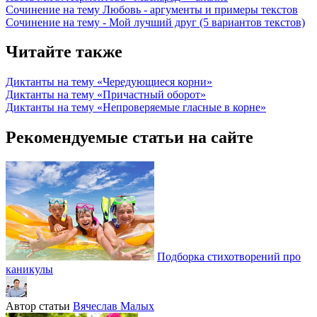
Сочинение на тему Любовь - аргументы и примеры текстов
Сочинение на тему - Мой лучший друг (5 вариантов текстов)
Читайте также
Диктанты на тему «Чередующиеся корни»
Диктанты на тему «Причастный оборот»
Диктанты на тему «Непроверяемые гласные в корне»
Рекомендуемые статьи на сайте
Подборка стихотворений про
каникулы
Автор статьи
Вячеслав Малых