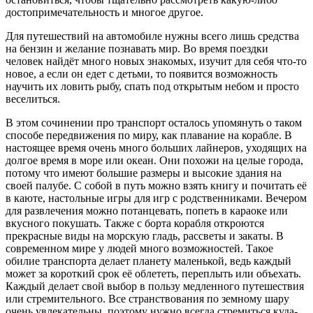
достопримечательность и многое другое.
Для путешествий на автомобиле нужны всего лишь средства
на бензин и желание познавать мир. Во время поездки
человек найдёт много новых знакомых, изучит для себя что-то
новое, а если он едет с детьми, то появится возможность
научить их ловить рыбу, спать под открытым небом и просто
веселиться.
В этом сочинении про транспорт осталось упомянуть о таком
способе передвижения по миру, как плавание на корабле. В
настоящее время очень много больших лайнеров, уходящих на
долгое время в море или океан. Они похожи на целые города,
потому что имеют большие размеры и высокие здания на
своей палубе. С собой в путь можно взять книгу и почитать её
в каюте, настольные игры для игр с родственниками. Вечером
для развлечения можно потанцевать, попеть в караоке или
вкусного покушать. Также с борта корабля откроются
прекрасные виды на морскую гладь, рассветы и закаты. В
современном мире у людей много возможностей. Такое
обилие транспорта делает планету маленькой, ведь каждый
может за короткий срок её облететь, переплыть или объехать.
Каждый делает свой выбор в пользу медленного путешествия
или стремительного. Все странствования по земному шару
очень увлекательны, поэтому нужно всегда стремиться куда-