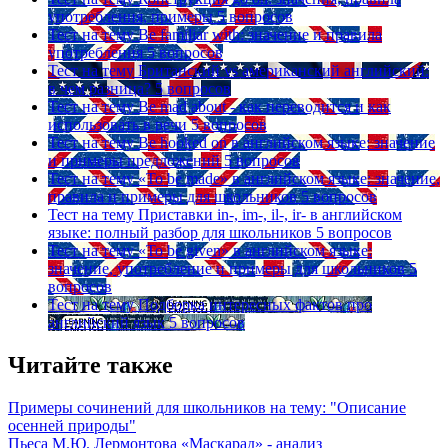
употребления, примеры
5 вопросов
Тест на тему
Be familiar with: значение и правила
употребления
5 вопросов
Тест на тему
Британский vs американский английский:
в чем разница?
5 вопросов
Тест на тему
Be mad about - как переводится и как
использовать в речи
5 вопросов
Тест на тему
Be hooked on в английском языке: значение
и примеры предложений
5 вопросов
Тест на тему
«To be made» в английском языке: значение,
правила и примеры для школьников
5 вопросов
Тест на тему
Приставки in-, im-, il-, ir- в английском
языке: полный разбор для школьников
5 вопросов
Тест на тему
«To be given» в английском языке:
значение, употребление и примеры для школьников
5
вопросов
Тест на тему
Подборка интересных фактов про
английский язык
5 вопросов
Читайте также
Примеры сочинений для школьников на тему: "Описание
осенней природы"
Пьеса М.Ю. Лермонтова «Маскарад» - анализ