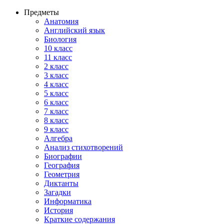
Предметы
Анатомия
Английский язык
Биология
10 класс
11 класс
2 класс
3 класс
4 класс
5 класс
6 класс
7 класс
8 класс
9 класс
Алгебра
Анализ стихотворений
Биографии
География
Геометрия
Диктанты
Загадки
Информатика
История
Краткие содержания