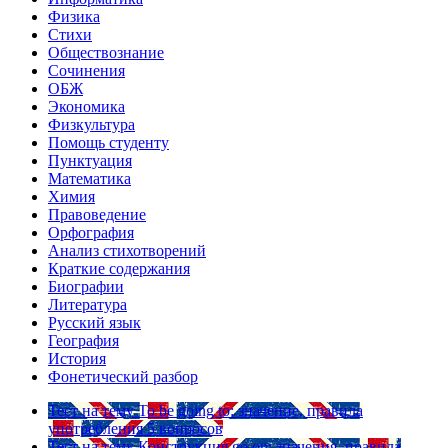
Физика
Стихи
Обществознание
Сочинения
ОБЖ
Экономика
Физкультура
Помощь студенту
Пунктуация
Математика
Химия
Правоведение
Орфография
Анализ стихотворений
Краткие содержания
Биографии
Литература
Русский язык
География
История
Фонетический разбор
Тест на тему
To be going to: значение, правила
употребления
5 вопросов
Тест на тему
Конструкция go on: значения, правила