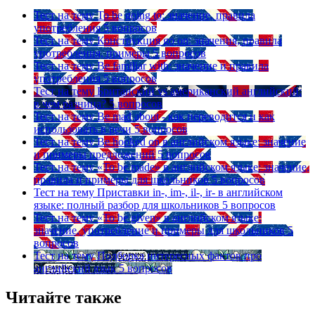
Тест на тему
To be going to: значение, правила
употребления
5 вопросов
Тест на тему
Конструкция go on: значения, правила
употребления, примеры
5 вопросов
Тест на тему
Be familiar with: значение и правила
употребления
5 вопросов
Тест на тему
Британский vs американский английский:
в чем разница?
5 вопросов
Тест на тему
Be mad about - как переводится и как
использовать в речи
5 вопросов
Тест на тему
Be hooked on в английском языке: значение
и примеры предложений
5 вопросов
Тест на тему
«To be made» в английском языке: значение,
правила и примеры для школьников
5 вопросов
Тест на тему
Приставки in-, im-, il-, ir- в английском
языке: полный разбор для школьников
5 вопросов
Тест на тему
«To be given» в английском языке:
значение, употребление и примеры для школьников
5
вопросов
Тест на тему
Подборка интересных фактов про
английский язык
5 вопросов
Читайте также