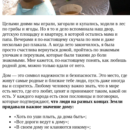
Целыми днями мы играли, загорали и купались, ходили в лес
по грибы и ягоды. Но я то и дело вспоминала наш двор,
детскую площадку и квартиру, в которой остались мама и
папа. Вечерами я по-настоящему скучала по ним и даже
несколько раз плакала. А когда лето закончилось, я была
просто счастлива вернуться домой, пройтись по знакомым
улочкам и переулкам, которые были такими до боли
знакомыми. Мне кажется, по-настоящему понять, как любишь
родной дом, можно только вдали от него.
Дом — это символ надежности и безопасности. Это место, где
живут самые родные и близкие тебе люди, пусть даже иногда
вы и ссоритесь. Любому человеку важно знать, что в мире
есть место, где его любят, ценят и принимают таким, какой он
есть. У каждого народа есть свои пословицы и поговорки,
которые подтверждают,
что люди на разных концах Земли
придавали важное значение дому:
«Хоть по уши плыть, да дома быть»;
«Все дороги ведут к дому»;
«В своем дому не кланяются никому»;