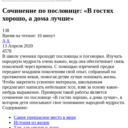
Сочинение по пословице: «В гостях
хорошо, а дома лучше»
138
Время на чтение:
16 минут
A
A
13 Апреля 2020
4578
В школе ученики проходят пословицы и поговорки. Изучать
народную мудрость очень важно, ведь она обеспечивает связь
поколений через времена. С помощью изречений предки
передают младшим поколениям свой опыт, собранный на
протяжении веков, помогая детям лучше понимать жизнь.
Чтобы закрепить усвоение материала, школьникам
предлагают написать небольшое эссе, взяв за основу какое-
нибудь выражение. Примером такой работы является
сочинение по пословице «В гостях хорошо, а дома лучше», в
котором дети описывают свое понимание народной мудрости.
Содержание:
Самое прекрасное место в мире
История из жизни
Там, где сердце и душа