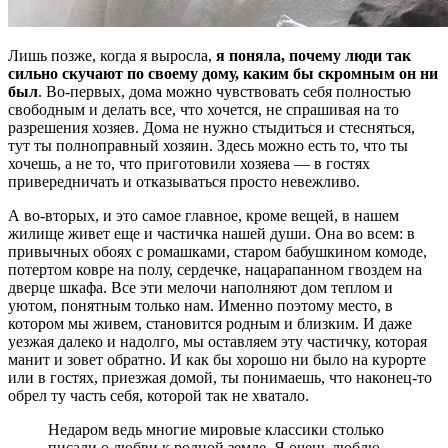
Лишь позже, когда я выросла,
я поняла, почему люди так
сильно скучают по своему дому, каким бы скромным он ни
был
. Во-первых, дома можно чувствовать себя полностью
свободным и делать все, что хочется, не спрашивая на то
разрешения хозяев. Дома не нужно стыдиться и стесняться,
тут ты полноправный хозяин. Здесь можно есть то, что ты
хочешь, а не то, что приготовили хозяева — в гостях
привередничать и отказываться просто невежливо.
А во-вторых, и это самое главное, кроме вещей, в нашем
жилище живет еще и частичка нашей души. Она во всем: в
привычных обоях с ромашками, старом бабушкином комоде,
потертом ковре на полу, сердечке, нацарапанном гвоздем на
дверце шкафа. Все эти мелочи наполняют дом теплом и
уютом, понятным только нам. Именно поэтому место, в
котором мы живем, становится родным и близким. И даже
уезжая далеко и надолго, мы оставляем эту частичку, которая
манит и зовет обратно. И как бы хорошо ни было на курорте
или в гостях, приезжая домой, ты понимаешь, что наконец-то
обрел ту часть себя, которой так не хватало.
Недаром ведь многие мировые классики столько
писали о любви к родной земле. Я очень люблю