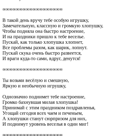
∞∞∞∞∞∞∞∞∞∞∞∞∞∞∞∞∞∞
В такой день вручу тебе особую игрушку,
Замечательную, классную и громкую хлопушку,
Чтобы подняла она быстро настроение,
И на праздники пришло к тебе веселье.
Пускай, как только хлопушка хлопнет,
Все проблемы разом, как шарик, лопнут.
Пускай скука очень быстро развеется,
И враги куда-то сами, вдруг, денутся!
∞∞∞∞∞∞∞∞∞∞∞∞∞∞∞∞∞∞
Ты возьми весёлую и смешную,
Яркую и необычную игрушку,
Однозначно поднимет тебе настроение,
Громко бахнувшая милая хлопушка!
Принимай с этим праздником поздравленья,
Угощай сегодня всех чаем и печеньем,
А хлопушки станут сюрпризом для них,
И поднимут уровень веселья в один миг!
∞∞∞∞∞∞∞∞∞∞∞∞∞∞∞∞∞∞