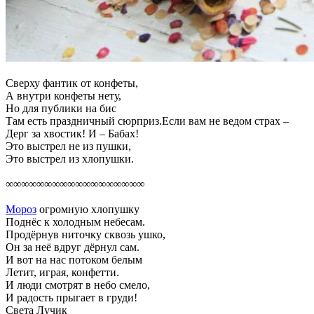
Сверху фантик от конфеты,
А внутри конфеты нету,
Но для публики на бис
Там есть праздничный сюрприз.Если вам не ведом страх –
Дерг за хвостик! И – Бабах!
Это выстрел не из пушки,
Это выстрел из хлопушки.
∞∞∞∞∞∞∞∞∞∞∞∞∞∞∞∞∞∞
Мороз
огромную хлопушку
Поднёс к холодным небесам.
Продёрнув ниточку сквозь ушко,
Он за неё вдруг дёрнул сам.
И вот на нас потоком белым
Летит, играя, конфетти.
И люди смотрят в небо смело,
И радость прыгает в груди!
Света Лучик