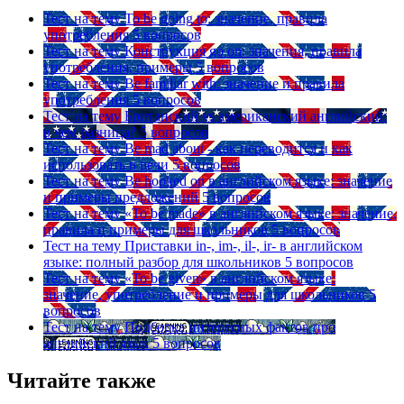
Тест на тему
To be going to: значение, правила
употребления
5 вопросов
Тест на тему
Конструкция go on: значения, правила
употребления, примеры
5 вопросов
Тест на тему
Be familiar with: значение и правила
употребления
5 вопросов
Тест на тему
Британский vs американский английский:
в чем разница?
5 вопросов
Тест на тему
Be mad about - как переводится и как
использовать в речи
5 вопросов
Тест на тему
Be hooked on в английском языке: значение
и примеры предложений
5 вопросов
Тест на тему
«To be made» в английском языке: значение,
правила и примеры для школьников
5 вопросов
Тест на тему
Приставки in-, im-, il-, ir- в английском
языке: полный разбор для школьников
5 вопросов
Тест на тему
«To be given» в английском языке:
значение, употребление и примеры для школьников
5
вопросов
Тест на тему
Подборка интересных фактов про
английский язык
5 вопросов
Читайте также