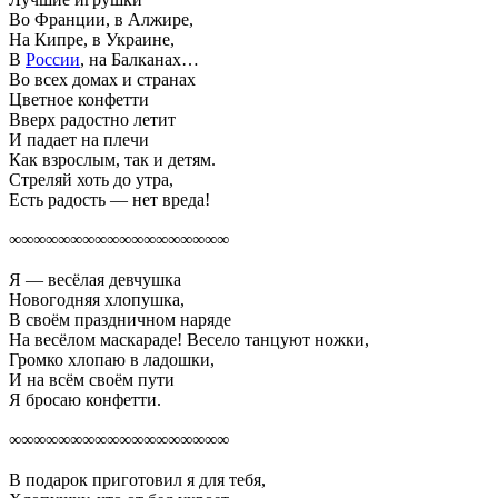
Во Франции, в Алжире,
На Кипре, в Украине,
В
России
, на Балканах…
Во всех домах и странах
Цветное конфетти
Вверх радостно летит
И падает на плечи
Как взрослым, так и детям.
Стреляй хоть до утра,
Есть радость — нет вреда!
∞∞∞∞∞∞∞∞∞∞∞∞∞∞∞∞∞∞
Я — весёлая девчушка
Новогодняя хлопушка,
В своём праздничном наряде
На весёлом маскараде! Весело танцуют ножки,
Громко хлопаю в ладошки,
И на всём своём пути
Я бросаю конфетти.
∞∞∞∞∞∞∞∞∞∞∞∞∞∞∞∞∞∞
В подарок приготовил я для тебя,