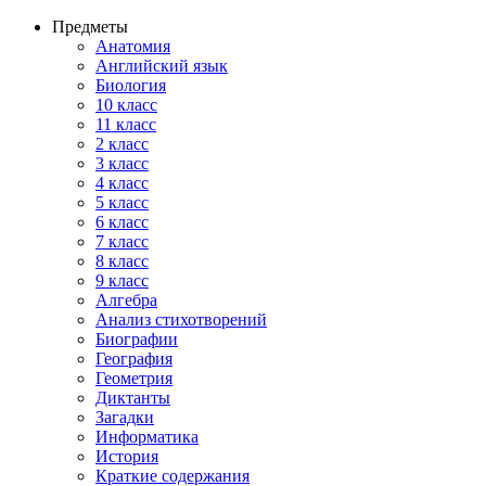
Предметы
Анатомия
Английский язык
Биология
10 класс
11 класс
2 класс
3 класс
4 класс
5 класс
6 класс
7 класс
8 класс
9 класс
Алгебра
Анализ стихотворений
Биографии
География
Геометрия
Диктанты
Загадки
Информатика
История
Краткие содержания