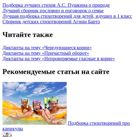
Подборка лучших стихов А.С. Пушкина о природе
Лучший сборник пословиц и поговорок о семье
Лучшая подборка стихотворений для детей, идущих в 1 класс
Сборник детских стихотворений Агнии Барто
Читайте также
Диктанты на тему «Чередующиеся корни»
Диктанты на тему «Причастный оборот»
Диктанты на тему «Непроверяемые гласные в корне»
Рекомендуемые статьи на сайте
Подборка стихотворений про
каникулы