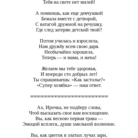
Тебя на свете нет милей!
А помнишь, как еще девчушкой
Бежала вместе с детворой,
С ватагой дружной на речушку,
Где след затерян детский твой?
Потом училась и взрослела,
Нам дружбу всем свою даря.
Необычайно хорошела,
Теперь — и мама, и жена!
Желаем мы тебе здоровья,
И впереди сто добрых лет!
Ты спрашиваешь: «Как застолье?»
«Супер хозяйка» — наш ответ.
∞∞∞∞∞∞∞∞∞∞∞∞∞∞∞∞∞∞∞∞∞∞∞
Ах, Ирочка, не подберу слова,
Чтоб высказать свое вам восхищение.
Вы, как весною первая трава —
Эмоций всплеск, души хмельной волнение.
Вы, как цветок в златых лучах зари,