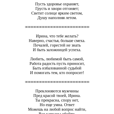
Пусть здоровье охраняет,
Грусть и хвори отгоняет;
Светит солнце ярким светом,
Душу наполняя летом.
∞∞∞∞∞∞∞∞∞∞∞∞∞∞∞∞∞∞∞∞∞∞∞
Ирина, что тебе желать?
Наверно, счастья, больше смеха.
Печалей, горестей не знать
И быть заложницей успеха.
Любить, любимой быть самой,
Работа радость пусть приносит,
Быть избалованной судьбой
И помогать тем, кто попросит!
∞∞∞∞∞∞∞∞∞∞∞∞∞∞∞∞∞∞∞∞∞∞∞
Преклоняются мужчины
Пред красой твоей, Ирина.
Ты прекрасна, спору нет,
Но еще умна. Ответ
Можешь на любой вопрос найти,
Все капканы обойти.