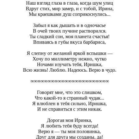
Наш взгляд глаза в глаза, когда шум улиц
Вдруг стих, мир замер, и с тобой, Ирина,
Мы краешками душ соприкоснулись...
Забыл я как дышать и в одночасье
В очей твоих пучине растворился.
Ты сладкий сон, моя планета счастья!
Впиваясь в губы вкуса барбариса,
Я слепну от желаний яркой вспышки —
Хочу по миллиметру нежно, чутко
Ночами изучать тебя, Иришка,
Всю жизнь! Люблю. Надеюсь. Верю в чудо.
∞∞∞∞∞∞∞∞∞∞∞∞∞∞∞∞∞∞∞∞∞∞∞
Говорят мне, что это слишком,
Что какой-то я странный чудак...
Я влюблен в тебя сильно, Иришка,
И не справиться с этим никак.
Дорогая моя Иринка,
Я любить тебя буду всегда!
Верю я — ты моя половинка,
Друг для друга мы созданы, да!