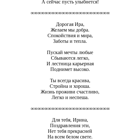
А сейчас пусть улыбнется!
∞∞∞∞∞∞∞∞∞∞∞∞∞∞∞∞∞∞∞∞∞∞∞
Дорогая Ира,
Желаем мы добра.
Спокойствия и мира,
Заботы и тепла.
Пускай мечты любые
Сбываются легко,
И лестница карьерная
Поднимет высоко.
Ты всегда красива,
Стройна и хороша.
Жизнь проживи счастливо,
Легко и неспеша.
∞∞∞∞∞∞∞∞∞∞∞∞∞∞∞∞∞∞∞∞∞∞∞
Для тебя, Ирина,
Поздравления эти,
Нет тебя прекрасней
На всем белом свете.