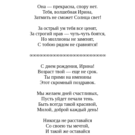
Она — прекрасна, спору нет.
Тебя, волшебная Ирина,
Затмить не сможет Солнца свет!
За острый ум тебя все ценят,
За строгий нрав — чуть-чуть боятся,
Но миллионы не заменят,
С тобою рядом не сравнятся!
∞∞∞∞∞∞∞∞∞∞∞∞∞∞∞∞∞∞∞∞∞∞∞
С днем рождения, Ирина!
Возраст твой — еще не срок.
Ты прими на именины
Этот скромный поздравок.
Мы желаем дней счастливых,
Пусть уйдет печали тень.
Быть всегда такой красивой,
Милой, доброй каждый день!
Никогда не расставайся
Со своею ты мечтой,
И такой же оставайся