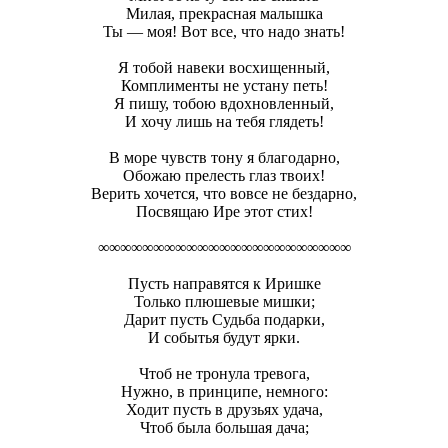
Милая, прекрасная малышка
Ты — моя! Вот все, что надо знать!
Я тобой навеки восхищенный,
Комплименты не устану петь!
Я пишу, тобою вдохновленный,
И хочу лишь на тебя глядеть!
В море чувств тону я благодарно,
Обожаю прелесть глаз твоих!
Верить хочется, что вовсе не бездарно,
Посвящаю Ире этот стих!
∞∞∞∞∞∞∞∞∞∞∞∞∞∞∞∞∞∞∞∞∞∞∞
Пусть направятся к Иришке
Только плюшевые мишки;
Дарит пусть Судьба подарки,
И событья будут ярки.
Чтоб не тронула тревога,
Нужно, в принципе, немного:
Ходит пусть в друзьях удача,
Чтоб была большая дача;