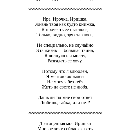
∞∞∞∞∞∞∞∞∞∞∞∞∞∞∞∞∞∞∞∞∞∞∞
Ира, Ирочка, Иришка,
Жизнь твоя как будто книжка,
Я прочесть ее пытаюсь,
Только, видно, зря стараюсь,
Не специально, не случайно
Эта жизнь — большая тайна,
Я волнуюсь и молчу,
Разгадать ее хочу,
Потому что я влюблен,
Я мечтою окрылен
Не могу я без тебя
Жить на свете не любя,
Дашь ли ты мне свой ответ
Любишь, зайка, или нет?
∞∞∞∞∞∞∞∞∞∞∞∞∞∞∞∞∞∞∞∞∞∞∞
Драгоценная моя Иришка
Многое хочу сейчас сказать