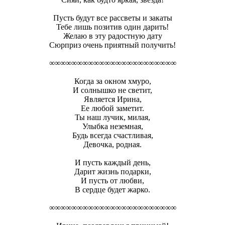
Пусть будут все рассветы и закаты
Тебе лишь позитив один дарить!
Желаю в эту радостную дату
Сюрприз очень приятный получить!
∞∞∞∞∞∞∞∞∞∞∞∞∞∞∞∞∞∞∞∞∞∞∞
Когда за окном хмуро,
И солнышко не светит,
Является Ирина,
Ее любой заметит.
Ты наш лучик, милая,
Улыбка неземная,
Будь всегда счастливая,
Девочка, родная.
И пусть каждый день,
Дарит жизнь подарки,
И пусть от любви,
В сердце будет жарко.
∞∞∞∞∞∞∞∞∞∞∞∞∞∞∞∞∞∞∞∞∞∞∞