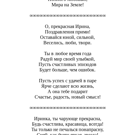
Мира на Земле!
∞∞∞∞∞∞∞∞∞∞∞∞∞∞∞∞∞∞∞∞∞∞∞
О, прекрасная Ирина,
Поздравления прими!
Оставайся юной, сильной,
Веселись, люби, твори.
Ты в любое время года
Радуй мир своей улыбкой,
Пусть счастливых эпизодов
Будет больше, чем ошибок.
Пусть успех с удачей в паре
Ярче сделают всю жизнь,
А она тебе подарит
Счастье, радость, новый смысл!
∞∞∞∞∞∞∞∞∞∞∞∞∞∞∞∞∞∞∞∞∞∞∞
Иринка, ты чарующе прекрасна,
Будь счастлива, красавица, всегда!
Ты только не печалься понапрасну,
Сияй, как будто яркая, звезда!