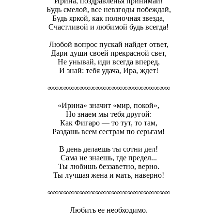
Ирина, поздравленья принимай!
Будь смелой, все невзгоды побеждай,
Будь яркой, как полночная звезда,
Счастливой и любимой будь всегда!
Любой вопрос пускай найдет ответ,
Дари души своей прекрасной свет,
Не унывай, иди всегда вперед,
И знай: тебя удача, Ира, ждет!
∞∞∞∞∞∞∞∞∞∞∞∞∞∞∞∞∞∞∞∞∞∞∞
«Ирина» значит «мир, покой»,
Но знаем мы тебя другой:
Как Фигаро — то тут, то там,
Раздашь всем сестрам по серьгам!
В день делаешь ты сотни дел!
Сама не знаешь, где предел...
Ты любишь беззаветно, верно.
Ты лучшая жена и мать, наверно!
∞∞∞∞∞∞∞∞∞∞∞∞∞∞∞∞∞∞∞∞∞∞∞
Любить ее необходимо.