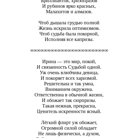
Бриллиантов, хризопразов
И рубинов ярко красных,
Малахитов и алмазов.
Чтоб дышала грудью полной
Жизнь искрила оптимизмом.
Чтоб судьба была покорной,
Исполняя все капризы.
∞∞∞∞∞∞∞∞∞∞∞∞∞∞∞∞∞∞∞∞∞∞∞
Ирина — это мир, покой,
И связанность Судьбой одной.
Уж очень влюбчива девица,
И покоряет всех харизмой.
Решительна и так умна,
Вниманием окружена.
Ответственна в обычной жизни,
И обожает так сюрпризы.
Такая нежная, прекрасна,
Ценитель искренности ясный.
Лёгкий флирт уж обожает,
Огромной силой обладает
Не лишь физически, а духом,