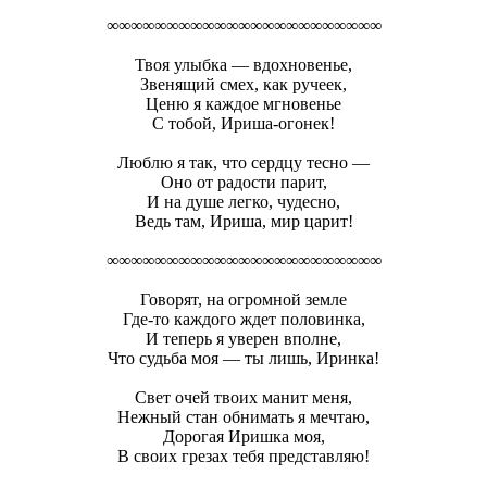
∞∞∞∞∞∞∞∞∞∞∞∞∞∞∞∞∞∞∞∞∞∞∞
Твоя улыбка — вдохновенье,
Звенящий смех, как ручеек,
Ценю я каждое мгновенье
С тобой, Ириша-огонек!
Люблю я так, что сердцу тесно —
Оно от радости парит,
И на душе легко, чудесно,
Ведь там, Ириша, мир царит!
∞∞∞∞∞∞∞∞∞∞∞∞∞∞∞∞∞∞∞∞∞∞∞
Говорят, на огромной земле
Где-то каждого ждет половинка,
И теперь я уверен вполне,
Что судьба моя — ты лишь, Иринка!
Свет очей твоих манит меня,
Нежный стан обнимать я мечтаю,
Дорогая Иришка моя,
В своих грезах тебя представляю!