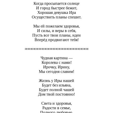
Когда просыпается солнце
И город быстрее бежит,
Хорошая девушка Ира
Осуществить планы спешит.
Мы ей пожелаем здоровья,
И силы, и веры в себя,
Пусть все твои планы, идеи
Вперёд продвигают тебя!
∞∞∞∞∞∞∞∞∞∞∞∞∞∞∞∞∞∞∞∞∞∞∞
Чудная картина —
Королева с нами!
Ирочку, Ирину,
Мы сегодня славим!
Жизнь у Иры нашей
Будет без изъяна,
Будет полной чашей
Дом твой постоянно!
Света и здоровья,
Радости в семье,
Полного любовью,