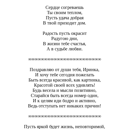
Сердце согреваешь
Ты своим теплом,
Пусть удача добрая
В твой приходит дом.
Радость пусть окрасит
Радугою дни,
В жизни тебе счастья,
А в судьбе любви.
∞∞∞∞∞∞∞∞∞∞∞∞∞∞∞∞∞∞∞∞∞∞∞
Поздравляю от души тебя, Иринка,
И хочу тебе сегодня пожелать
Быть всегда красивой, как картинка,
Красотой своей всех удивлять!
Будь весела и мысли позитивно,
Старайся быть всегда номер один,
И к целям иди бодро и активно,
Ведь отступать нет никаких причин!
∞∞∞∞∞∞∞∞∞∞∞∞∞∞∞∞∞∞∞∞∞∞∞
Пусть яркой будет жизнь, неповторимой,