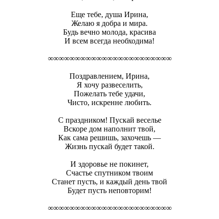
Еще тебе, душа Ирина,
Желаю я добра и мира.
Будь вечно молода, красива
И всем всегда необходима!
∞∞∞∞∞∞∞∞∞∞∞∞∞∞∞∞∞∞∞∞∞∞∞
Поздравлением, Ирина,
Я хочу развеселить,
Пожелать тебе удачи,
Чисто, искренне любить.
С праздником! Пускай веселье
Вскоре дом наполнит твой,
Как сама решишь, захочешь —
Жизнь пускай будет такой.
И здоровье не покинет,
Счастье спутником твоим
Станет пусть, и каждый день твой
Будет пусть неповторим!
∞∞∞∞∞∞∞∞∞∞∞∞∞∞∞∞∞∞∞∞∞∞∞