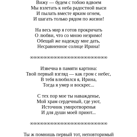
Вижу — будем с тобою вдвоем
Мы взлетать к неба радостной выси
И пылать вместе ярким огнем,
И шагать только рядом по жизни!
На весь мир я готов прокричать
О любви, что со мною незримо!
Обещай же надежду мне дать,
Несравненное солнце Ирина!
∞∞∞∞∞∞∞∞∞∞∞∞∞∞∞∞∞∞∞∞∞∞∞
Извечна в памяти картина:
Твой первый взгляд — как гром с небес,
В тебя влюбился я, Ирина,
Тогда я умер и воскрес...
С тех пор мое ты наважденье,
Мой храм сердечный, где уют,
Источник умиротворенья
И для души моей приют...
∞∞∞∞∞∞∞∞∞∞∞∞∞∞∞∞∞∞∞∞∞∞∞
Ты ж помнишь первый тот, неповторимый