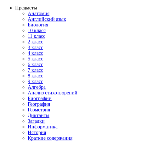
Предметы
Анатомия
Английский язык
Биология
10 класс
11 класс
2 класс
3 класс
4 класс
5 класс
6 класс
7 класс
8 класс
9 класс
Алгебра
Анализ стихотворений
Биографии
География
Геометрия
Диктанты
Загадки
Информатика
История
Краткие содержания