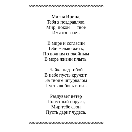
∞∞∞∞∞∞∞∞∞∞∞∞∞∞∞∞∞∞∞∞∞∞∞
Милая Ирина,
Тебя я поздравляю,
Мир, покой — твое
Имя означает.
В мире и согласии
Тебе желаю жить,
По волнам спокойным
В море жизни плыть.
Чайка над тобой
В небе пусть кружит,
За твоим штурвалом
Пусть любовь стоит.
Раздувает ветер
Попутный паруса,
Мир тебе свои
Пусть дарит чудеса.
∞∞∞∞∞∞∞∞∞∞∞∞∞∞∞∞∞∞∞∞∞∞∞