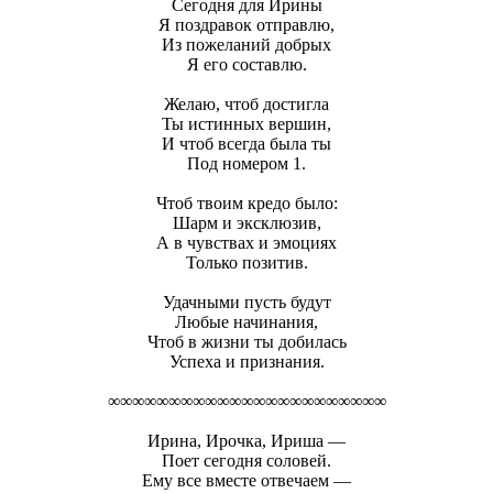
Сегодня для Ирины
Я поздравок отправлю,
Из пожеланий добрых
Я его составлю.
Желаю, чтоб достигла
Ты истинных вершин,
И чтоб всегда была ты
Под номером 1.
Чтоб твоим кредо было:
Шарм и эксклюзив,
А в чувствах и эмоциях
Только позитив.
Удачными пусть будут
Любые начинания,
Чтоб в жизни ты добилась
Успеха и признания.
∞∞∞∞∞∞∞∞∞∞∞∞∞∞∞∞∞∞∞∞∞∞∞
Ирина, Ирочка, Ириша —
Поет сегодня соловей.
Ему все вместе отвечаем —