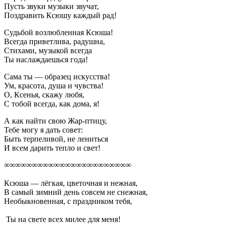
Пусть звуки музыки звучат,
Поздравить Ксюшу каждый рад!
Судьбой возлюбленная Ксюша!
Всегда приветлива, радушна,
Стихами, музыкой всегда
Ты наслаждаешься года!
Сама ты — образец искусства!
Ум, красота, душа и чувства!
О, Ксенья, скажу любя,
С тобой всегда, как дома, я!
А как найти свою Жар-птицу,
Тебе могу я дать совет:
Быть терпеливой, не лениться
И всем дарить тепло и свет!
∞∞∞∞∞∞∞∞∞∞∞∞∞∞∞∞∞∞∞∞∞∞∞
Ксюша — лёгкая, цветочная и нежная,
В самый зимний день совсем не снежная,
Необыкновенная, с праздником тебя,
Ты на свете всех милее для меня!