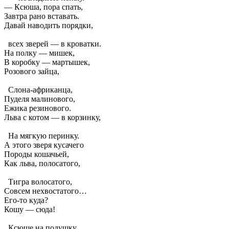
— Ксюша, пора спать,
Завтра рано вставать.
Давай наводить порядки,
всех зверей — в кроватки.
На полку — мишек,
В коробку — мартышек,
Розового зайца,
Слона-африканца,
Пуделя малинового,
Ежика резинового.
Льва с котом — в корзинку,
На мягкую перинку.
А этого зверя кусачего
Породы кошачьей,
Как льва, полосатого,
Тигра волосатого,
Совсем нехвостатого…
Его-то куда?
Кошу — сюда!
Ксюше на подушку,