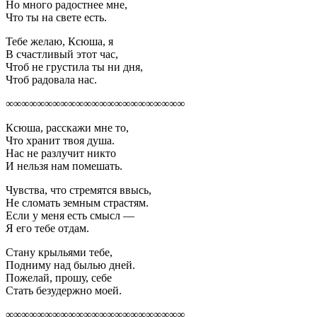
Но много радостнее мне,
Что ты на свете есть.
Тебе желаю, Ксюша, я
В счастливый этот час,
Чтоб не грустила ты ни дня,
Чтоб радовала нас.
∞∞∞∞∞∞∞∞∞∞∞∞∞∞∞∞∞∞∞∞∞∞∞
Ксюша, расскажи мне то,
Что хранит твоя душа.
Нас не разлучит никто
И нельзя нам помешать.
Чувства, что стремятся ввысь,
Не сломать земным страстям.
Если у меня есть смысл —
Я его тебе отдам.
Стану крыльями тебе,
Подниму над былью дней.
Пожелай, прошу, себе
Стать безудержно моей.
∞∞∞∞∞∞∞∞∞∞∞∞∞∞∞∞∞∞∞∞∞∞∞