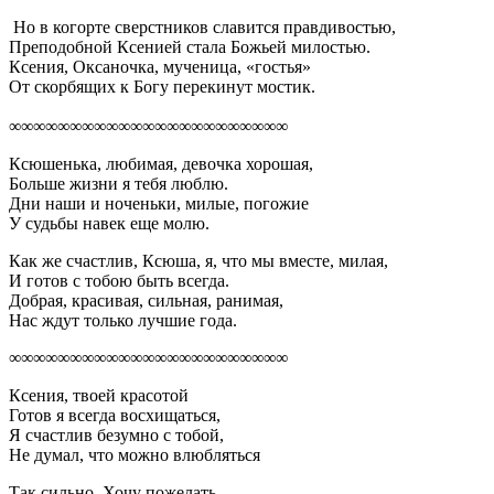
Но в когорте сверстников славится правдивостью,
Преподобной Ксенией стала Божьей милостью.
Ксения, Оксаночка, мученица, «гостья»
От скорбящих к Богу перекинут мостик.
∞∞∞∞∞∞∞∞∞∞∞∞∞∞∞∞∞∞∞∞∞∞∞
Ксюшенька, любимая, девочка хорошая,
Больше жизни я тебя люблю.
Дни наши и ноченьки, милые, погожие
У судьбы навек еще молю.
Как же счастлив, Ксюша, я, что мы вместе, милая,
И готов с тобою быть всегда.
Добрая, красивая, сильная, ранимая,
Нас ждут только лучшие года.
∞∞∞∞∞∞∞∞∞∞∞∞∞∞∞∞∞∞∞∞∞∞∞
Ксения, твоей красотой
Готов я всегда восхищаться,
Я счастлив безумно с тобой,
Не думал, что можно влюбляться
Так сильно. Хочу пожелать