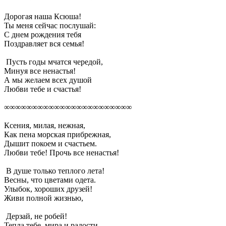
Дорогая наша Ксюша!
Ты меня сейчас послушай:
С днем рождения тебя
Поздравляет вся семья!
Пусть годы мчатся чередой,
Минуя все ненастья!
А мы желаем всех душой
Любви тебе и счастья!
∞∞∞∞∞∞∞∞∞∞∞∞∞∞∞∞∞∞∞∞∞∞∞
Ксения, милая, нежная,
Как пена морская прибрежная,
Дышит покоем и счастьем.
Любви тебе! Прочь все ненастья!
В душе только теплого лета!
Весны, что цветами одета.
Улыбок, хороших друзей!
Живи полной жизнью,
Дерзай, не робей!
Тепла тебе, мира и радости,