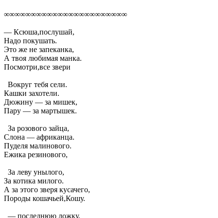
∞∞∞∞∞∞∞∞∞∞∞∞∞∞∞∞∞∞∞∞∞∞∞
— Ксюша,послушай,
Надо покушать.
Это же не запеканка,
А твоя любимая манка.
Посмотри,все звери
Вокруг тебя сели.
Кашки захотели.
Дюжину — за мишек,
Пару — за мартышек.
За розового зайца,
Слона — африканца.
Пуделя малинового.
Ежика резинового,
За леву унылого,
За котика милого.
А за этого зверя кусачего,
Породы кошачьей,Кошу.
— последнюю ложку.