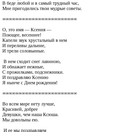
В беде любой и в самый трудный час,
Мне пригодились твои мудрые советы.
∞∞∞∞∞∞∞∞∞∞∞∞∞∞∞∞∞∞∞∞∞∞∞
О, это имя — Ксения —
Поющее, весеннее!
Капели звук хрустальный в нем
И переливы дальние,
И трели соловьиные.
В нем сходит снег лавиною,
И обнажает нежные,
С прожилками, подснежники.
И поздравляю Ксению
Я нынче с Днем рождения!
∞∞∞∞∞∞∞∞∞∞∞∞∞∞∞∞∞∞∞∞∞∞∞
Во всем мире нету лучше,
Красивей, добрее
Девушки, чем наша Ксюша.
Мы довольны ею.
И ее мы поздравляем