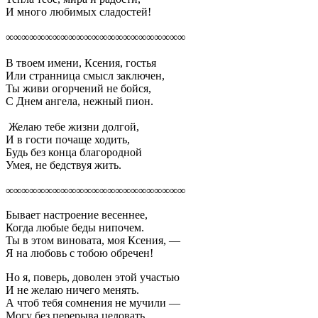
И много любимых сладостей!
∞∞∞∞∞∞∞∞∞∞∞∞∞∞∞∞∞∞∞∞∞∞∞
В твоем имени, Ксения, гостья
Или странница смысл заключен,
Ты живи огорчений не бойся,
С Днем ангела, нежный пион.
Желаю тебе жизни долгой,
И в гости почаще ходить,
Будь без конца благородной
Умея, не бедствуя жить.
∞∞∞∞∞∞∞∞∞∞∞∞∞∞∞∞∞∞∞∞∞∞∞
Бывает настроение весеннее,
Когда любые беды нипочем.
Ты в этом виновата, моя Ксения, —
Я на любовь с тобою обречен!
Но я, поверь, доволен этой участью
И не желаю ничего менять.
А чтоб тебя сомнения не мучили —
Могу без перерыва целовать…