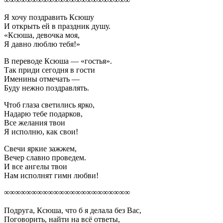
∞∞∞∞∞∞∞∞∞∞∞∞∞∞∞∞∞∞∞∞∞∞∞
Я хочу поздравить Ксюшу
И открыть ей в праздник душу.
«Ксюша, девочка моя,
Я давно люблю тебя!»
В переводе Ксюша — «гостья».
Так приди сегодня в гости
Именины отмечать —
Буду нежно поздравлять.
Чтоб глаза светились ярко,
Надарю тебе подарков,
Все желания твои
Я исполню, как свои!
Свечи яркие зажжем,
Вечер славно проведем.
И все ангелы твои
Нам исполнят гимн любви!
∞∞∞∞∞∞∞∞∞∞∞∞∞∞∞∞∞∞∞∞∞∞∞
Подруга, Ксюша, что б я делала без Вас,
Поговорить, найти на всё ответы,