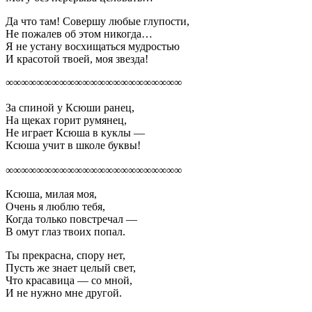
Да что там! Совершу любые глупости,
Не пожалев об этом никогда…
Я не устану восхищаться мудростью
И красотой твоей, моя звезда!
∞∞∞∞∞∞∞∞∞∞∞∞∞∞∞∞∞∞∞∞∞∞∞
За спиной у Ксюши ранец,
На щеках горит румянец,
Не играет Ксюша в куклы —
Ксюша учит в школе буквы!
∞∞∞∞∞∞∞∞∞∞∞∞∞∞∞∞∞∞∞∞∞∞∞
Ксюша, милая моя,
Очень я люблю тебя,
Когда только повстречал —
В омут глаз твоих попал.
Ты прекрасна, спору нет,
Пусть же знает целый свет,
Что красавица — со мной,
И не нужно мне другой.