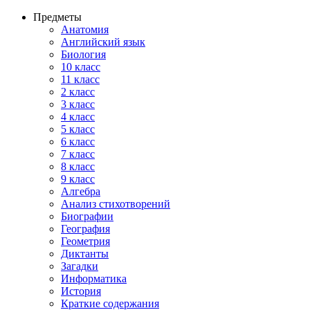
Предметы
Анатомия
Английский язык
Биология
10 класс
11 класс
2 класс
3 класс
4 класс
5 класс
6 класс
7 класс
8 класс
9 класс
Алгебра
Анализ стихотворений
Биографии
География
Геометрия
Диктанты
Загадки
Информатика
История
Краткие содержания