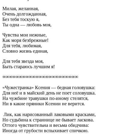
Милая, желанная,
Очень долгожданная,
Без тебя тоскую я,
Ты одна — любовь моя,
Чувства мои нежные,
Как моря безбрежные!
Для тебя, любимая,
Словно жизнь единая,
Для тебя звезда моя,
Быть стараюсь лучшим я!
∞∞∞∞∞∞∞∞∞∞∞∞∞∞∞∞∞∞∞∞∞∞∞
«Чужестранка» Ксения — бедная головушка:
Для неё и в майский день не поет соловушка.
На чужбине травушки по-иному стелятся,
Ни в какие пряники Ксении не верится.
Лик, как нарисованный лаковыми красками,
Но судьбина к страннице не бывает ласкова.
Оттого чувствительна и весьма обидчива:
Иногда от грубости вспыхивает спичкою.