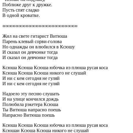
Поближе друг к дружке.
Пусть спят сладко
В одной кроватке.
∞∞∞∞∞∞∞∞∞∞∞∞∞∞∞∞∞∞∞∞∞∞∞
Жил на свете гитарист Витюша
Парень клевый сорви-голова
Но однажды он влюбился в Ксюшу
И сказал он девчонке тогда
И сказал он девчонке тогда
Ксюша Ксюша Ксюша юбочка из плюша русая коса
Ксюша Ксюша Ксюша никого не слушай
И ни с кем сегодня не гуляй
И ни с кем сегодня не гуляй
Надоело эту песню слушать
И на улице кончился дождь
Полюбила рэкетера Ксюша
Ты Витюша напрасно поешь
Напрасно Витюша поешь
Ксюша Ксюша Ксюша юбочка из плюша русая коса
Ксюшаи Ксюша Ксюша никого не слушай