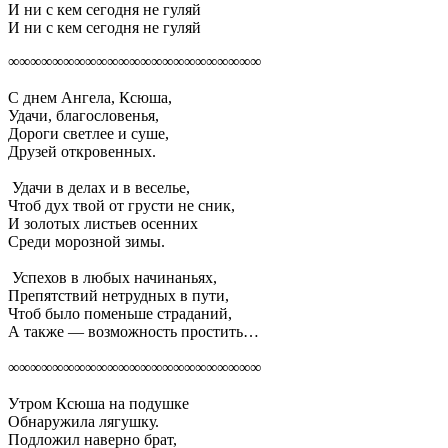
И ни с кем сегодня не гуляй
И ни с кем сегодня не гуляй
∞∞∞∞∞∞∞∞∞∞∞∞∞∞∞∞∞∞∞∞∞∞∞
С днем Ангела, Ксюша,
Удачи, благословенья,
Дороги светлее и суше,
Друзей откровенных.
Удачи в делах и в веселье,
Чтоб дух твой от грусти не сник,
И золотых листьев осенних
Среди морозной зимы.
Успехов в любых начинаньях,
Препятствий нетрудных в пути,
Чтоб было поменьше страданий,
А также — возможность простить…
∞∞∞∞∞∞∞∞∞∞∞∞∞∞∞∞∞∞∞∞∞∞∞
Утром Ксюша на подушке
Обнаружила лягушку.
Подложил наверно брат,