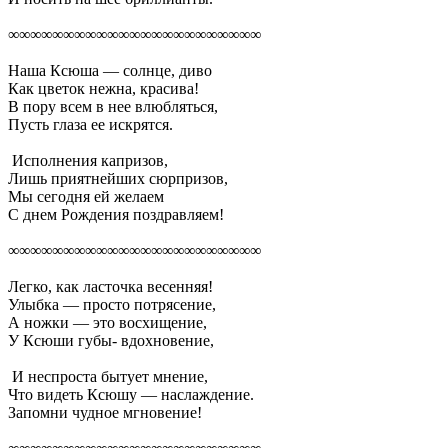
∞∞∞∞∞∞∞∞∞∞∞∞∞∞∞∞∞∞∞∞∞∞∞
Наша Ксюша — солнце, диво
Как цветок нежна, красива!
В пору всем в нее влюбляться,
Пусть глаза ее искрятся.
Исполнения капризов,
Лишь приятнейших сюрпризов,
Мы сегодня ей желаем
С днем Рождения поздравляем!
∞∞∞∞∞∞∞∞∞∞∞∞∞∞∞∞∞∞∞∞∞∞∞
Легко, как ласточка весенняя!
Улыбка — просто потрясение,
А ножки — это восхищение,
У Ксюши губы- вдохновение,
И неспроста бытует мнение,
Что видеть Ксюшу — наслаждение.
Запомни чудное мгновение!