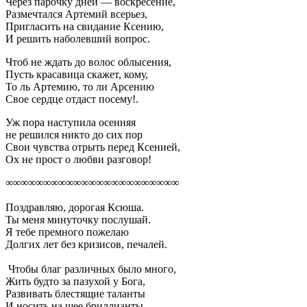
Через парочку дней — воскресение,
Размечтался Артемий всерьез,
Пригласить на свидание Ксению,
И решить наболевший вопрос.
Чтоб не ждать до волос облысения,
Пусть красавица скажет, кому,
То ль Артемию, то ли Арсению
Свое сердце отдаст посему!.
Уж пора наступила осенняя
не решился никто до сих пор
Свои чувства отрыть перед Ксенией,
Ох не прост о любви разговор!
∞∞∞∞∞∞∞∞∞∞∞∞∞∞∞∞∞∞∞∞∞∞∞
Поздравляю, дорогая Ксюша.
Ты меня минуточку послушай.
Я тебе премного пожелаю
Долгих лет без кризисов, печалей.
Чтобы благ различных было много,
Жить будто за пазухой у Бога,
Развивать блестящие таланты
И носить на шее бриллианты.