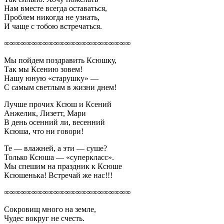
Нам вместе всегда оставаться,
Проблем никогда не узнать,
И чаще с тобою встречаться.
∞∞∞∞∞∞∞∞∞∞∞∞∞∞∞∞∞∞∞∞∞∞∞
Мы пойдем поздравить Ксюшку,
Так мы Ксению зовем!
Нашу юную «старушку» —
С самым светлым в жизни днем!
Лучше прочих Ксюш и Ксений
Анжелик, Лизетт, Мари
В день осенний ли, весенний
Ксюша, что ни говори!
Те — влажней, а эти — суше?
Только Ксюша — «суперкласс».
Мы спешим на праздник к Ксюше
Ксюшенька! Встречай же нас!!!
∞∞∞∞∞∞∞∞∞∞∞∞∞∞∞∞∞∞∞∞∞∞∞
Сокровищ много на земле,
Чудес вокруг не счесть.