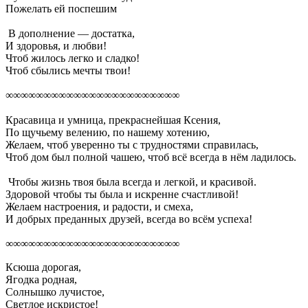
Пожелать ей поспешим
В дополнение — достатка,
И здоровья, и любви!
Чтоб жилось легко и сладко!
Чтоб сбылись мечты твои!
∞∞∞∞∞∞∞∞∞∞∞∞∞∞∞∞∞∞∞∞∞∞∞
Красавица и умница, прекраснейшая Ксения,
По щучьему велению, по нашему хотению,
Желаем, чтоб уверенно ты с трудностями справилась,
Чтоб дом был полной чашею, чтоб всё всегда в нём ладилось.
Чтобы жизнь твоя была всегда и легкой, и красивой.
Здоровой чтобы ты была и искренне счастливой!
Желаем настроения, и радости, и смеха,
И добрых преданных друзей, всегда во всём успеха!
∞∞∞∞∞∞∞∞∞∞∞∞∞∞∞∞∞∞∞∞∞∞∞
Ксюша дорогая,
Ягодка родная,
Солнышко лучистое,
Светлое искристое!