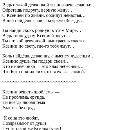
Ведь с такой девчонкой ты познаешь счастье…
Обретёшь подругу, верную жену…
С Ксенией по жизни, обойдут ненастья…
В ней найдёшь свою, ты яркую Звезду…
Ты найди свою, родную в этом Мире…
Ведь твою удачу, Ксенией зовут…
Ты с такой девчонкой, выиграешь счастье…
Ксении по свету, где-то тебя ждут…
Коль найдёшь девчонку, с именем чудесным…
Ксению душе, ты подари своей…
Это не девчонка — это клад небесный…
Что Бог спрятал лихо, от всех глаз людей.
∞∞∞∞∞∞∞∞∞∞∞∞∞∞∞∞∞∞∞∞∞∞∞
Ксении решать проблемы —
Не проблема, ерунда.
Ей всегда любая тема
Удаётся без труда.
И её за это любят,
Поздравляют от души!
Пусть такой же Ксюша будет!