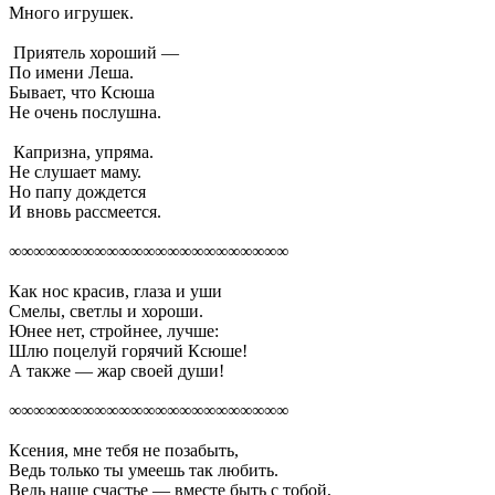
Много игрушек.
Приятель хороший —
По имени Леша.
Бывает, что Ксюша
Не очень послушна.
Капризна, упряма.
Не слушает маму.
Но папу дождется
И вновь рассмеется.
∞∞∞∞∞∞∞∞∞∞∞∞∞∞∞∞∞∞∞∞∞∞∞
Как нос красив, глаза и уши
Смелы, светлы и хороши.
Юнее нет, стройнее, лучше:
Шлю поцелуй горячий Ксюше!
А также — жар своей души!
∞∞∞∞∞∞∞∞∞∞∞∞∞∞∞∞∞∞∞∞∞∞∞
Ксения, мне тебя не позабыть,
Ведь только ты умеешь так любить.
Ведь наше счастье — вместе быть с тобой,