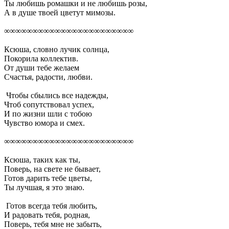
Ты любишь ромашки и не любишь розы,
А в душе твоей цветут мимозы.
∞∞∞∞∞∞∞∞∞∞∞∞∞∞∞∞∞∞∞∞∞∞∞
Ксюша, словно лучик солнца,
Покорила коллектив.
От души тебе желаем
Счастья, радости, любви.
Чтобы сбылись все надежды,
Чтоб сопутствовал успех,
И по жизни шли с тобою
Чувство юмора и смех.
∞∞∞∞∞∞∞∞∞∞∞∞∞∞∞∞∞∞∞∞∞∞∞
Ксюша, таких как ты,
Поверь, на свете не бывает,
Готов дарить тебе цветы,
Ты лучшая, я это знаю.
Готов всегда тебя любить,
И радовать тебя, родная,
Поверь, тебя мне не забыть,