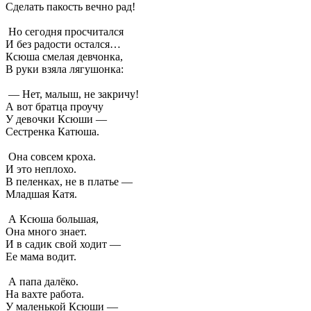
Сделать пакость вечно рад!
Но сегодня просчитался
И без радости остался…
Ксюша смелая девчонка,
В руки взяла лягушонка:
— Нет, малыш, не закричу!
А вот братца проучу
У девочки Ксюши —
Сестренка Катюша.
Она совсем кроха.
И это неплохо.
В пеленках, не в платье —
Младшая Катя.
А Ксюша большая,
Она много знает.
И в садик свой ходит —
Ее мама водит.
А папа далёко.
На вахте работа.
У маленькой Ксюши —