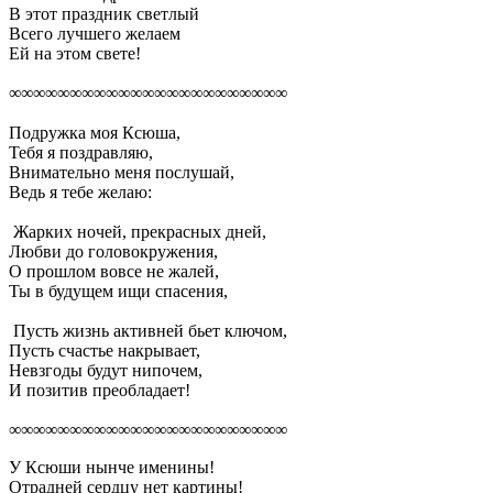
В этот праздник светлый
Всего лучшего желаем
Ей на этом свете!
∞∞∞∞∞∞∞∞∞∞∞∞∞∞∞∞∞∞∞∞∞∞∞
Подружка моя Ксюша,
Тебя я поздравляю,
Внимательно меня послушай,
Ведь я тебе желаю:
Жарких ночей, прекрасных дней,
Любви до головокружения,
О прошлом вовсе не жалей,
Ты в будущем ищи спасения,
Пусть жизнь активней бьет ключом,
Пусть счастье накрывает,
Невзгоды будут нипочем,
И позитив преобладает!
∞∞∞∞∞∞∞∞∞∞∞∞∞∞∞∞∞∞∞∞∞∞∞
У Ксюши нынче именины!
Отрадней сердцу нет картины!