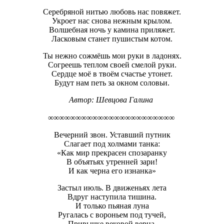
Серебряной нитью любовь нас повяжет.
Укроет нас снова нежным крылом.
Волшебная ночь у камина приляжет.
Ласковым станет пушистым котом.
Ты нежно сожмёшь мои руки в ладонях.
Согреешь теплом своей смелой руки.
Сердце моё в твоём счастье утонет.
Будут нам петь за окном соловьи.
Автор:
Шевцова Галина
∞∞∞∞∞∞∞∞∞∞∞∞∞∞∞∞∞∞∞∞∞∞∞
Вечерний звон. Уставший путник
Слагает под холмами танка:
«Как мир прекрасен спозаранку
В объятьях утренней зари!
И как черна его изнанка»
Застыл июль. В движеньях лета
Вдруг наступила тишина.
И только пьяная луна
Ругалась с вороньем под тучей,
Привычке вековой верна.