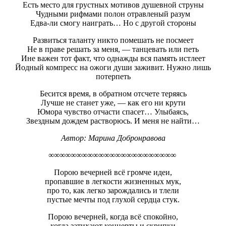
Есть место для грустных мотивов душевной струны
Чудными рифмами полон отравленый разум
Едва-ли смогу наиграть… Но с другой стороны
Развиться таланту никто помешать не посмеет
Не в праве решать за меня, — танцевать или петь
Ине важен тот факт, что однажды вся память истлеет
Йодный компресс на ожоги души заживит. Нужно лишь
потерпеть
Бесится время, в обратном отсчете теряясь
Лучше не станет уже, — как его ни крути
Юмора чувство отчасти спасет… Улыбаясь,
Звездным дождем растворюсь. И меня не найти…
Автор: Марина Добронравова
∞∞∞∞∞∞∞∞∞∞∞∞∞∞∞∞∞∞∞∞∞∞∞
Порою вечерней всё громче идеи,
пропавшие в легкости жизненных мук,
про то, как легко зарождались и тлели
пустые мечты под глухой сердца стук.
Порою вечерней, когда всё спокойно,
когда затихают концерты и скрипки