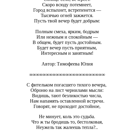
Скоро всюду потемнеет,
Город вспыхнет, встрепенется —
Тысячью огней зажжется.
Пусть твой вечер будет добрым:
Полным смеха, ярким, бодрым
Или нежным и спокойным —
В общем, будет пусть достойным.
Будет вечер пусть приятным,
Интересным и занятным!
Автор: Тимофеева Юлия
∞∞∞∞∞∞∞∞∞∞∞∞∞∞∞∞∞∞∞∞∞∞∞
С фительком погасшего тихого вечера,
Оброню на лист чернилами мысли:
Видишь, тают безликостью числа,
Нам напамять оставленной встречи.
Говорят, не проходит достойное,
Не минует, коль это судьба.
Что ж ты бродишь то, бестолковая,
Неужель так жалеешь тепла?..