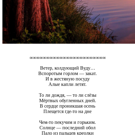
∞∞∞∞∞∞∞∞∞∞∞∞∞∞∞∞∞∞∞∞∞∞∞
Ветер, колдующий Вуду…
Вспоротым горлом — закат.
И в жестяную посуду
Алые капли летят.
То ли дождя, — то ли слёзы
Мёртвых обугленных дней.
В сердце проникшая осень
Плещется где-то на дне
Чем-то пекучим и горьким.
Солнце — последний обол
Пало из пальцев креолки