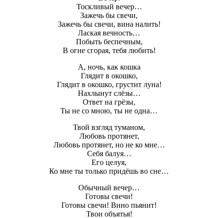
Тоскливый вечер…
Зажечь бы свечи,
Зажечь бы свечи, вина налить!
Лаская вечность…
Побыть беспечным,
В огне сгорая, тебя любить!
А, ночь, как кошка
Глядит в окошко,
Глядит в окошко, грустит луна!
Нахлынут слёзы…
Ответ на грёзы,
Ты не со мною, ты не одна…
Твой взгляд туманом,
Любовь протянет,
Любовь протянет, но не ко мне…
Себя балуя…
Его целуя,
Ко мне ты только придёшь во сне…
Обычный вечер…
Готовы свечи!
Готовы свечи! Вино пьянит!
Твои объятья!