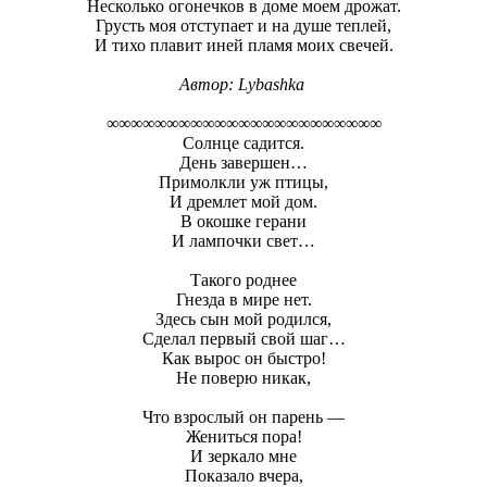
Несколько огонечков в доме моем дрожат.
Грусть моя отступает и на душе теплей,
И тихо плавит иней пламя моих свечей.
Автор:
Lybashka
∞∞∞∞∞∞∞∞∞∞∞∞∞∞∞∞∞∞∞∞∞∞∞
Солнце садится.
День завершен…
Примолкли уж птицы,
И дремлет мой дом.
В окошке герани
И лампочки свет…
Такого роднее
Гнезда в мире нет.
Здесь сын мой родился,
Сделал первый свой шаг…
Как вырос он быстро!
Не поверю никак,
Что взрослый он парень —
Жениться пора!
И зеркало мне
Показало вчера,