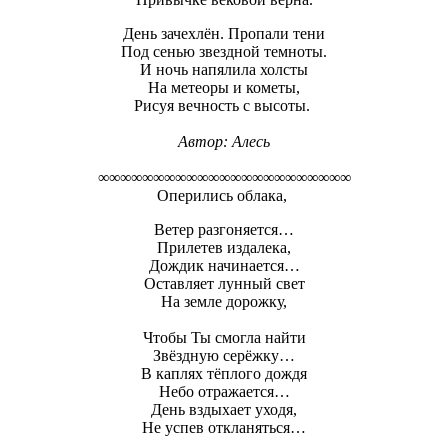
День зачехлён. Пропали тени
Под сенью звездной темноты.
И ночь напялила холсты
На метеоры и кометы,
Рисуя вечность с высоты.
Автор: Алесь
∞∞∞∞∞∞∞∞∞∞∞∞∞∞∞∞∞∞∞∞∞∞∞
Оперились облака,
Ветер разгоняется…
Прилетев издалека,
Дождик начинается…
Оставляет лунный свет
На земле дорожку,
Чтобы Ты смогла найти
Звёздную серёжку…
В каплях тёплого дождя
Небо отражается…
День вздыхает уходя,
Не успев откланяться…