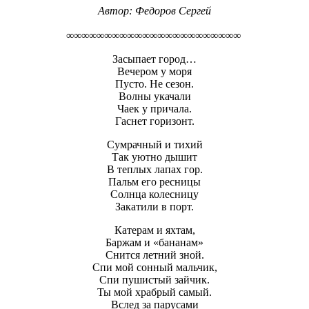
Автор: Федоров Сергей
∞∞∞∞∞∞∞∞∞∞∞∞∞∞∞∞∞∞∞∞∞∞∞
Засыпает город…
Вечером у моря
Пусто. Не сезон.
Волны укачали
Чаек у причала.
Гаснет горизонт.
Сумрачный и тихий
Так уютно дышит
В теплых лапах гор.
Пальм его ресницы
Солнца колесницу
Закатили в порт.
Катерам и яхтам,
Баржам и «бананам»
Снится летний зной.
Спи мой сонный мальчик,
Спи пушистый зайчик.
Ты мой храбрый самый.
Вслед за парусами