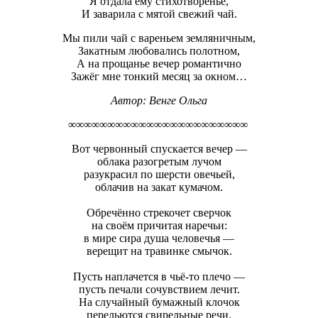
Я отдала ему стихотворенье,
И заварила с мятой свежий чай.
Мы пили чай с вареньем земляничным,
Закатным любовались полотном,
А на прощанье вечер романтично
Зажёг мне тонкий месяц за окном…
Автор:
Венге Ольга
∞∞∞∞∞∞∞∞∞∞∞∞∞∞∞∞∞∞∞∞∞∞∞
Вот червонный спускается вечер —
облака разогретым лучом
разукрасил по шерсти овечьей,
облачив на закат кумачом.
Обречённо стрекочет сверчок
на своём причитая наречьи:
в мире сира душа человечья —
верещит на травинке смычок.
Пусть наплачется в чьё-то плечо —
пусть печали сочувствием лечит.
На случайный бумажный клочок
перельются свирельные речи.