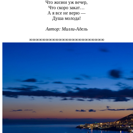
Что жизни уж вечер,
Что скоро закат…
А я все не верю —
Душа молода!
Автор:
Милли-Адель
∞∞∞∞∞∞∞∞∞∞∞∞∞∞∞∞∞∞∞∞∞∞∞