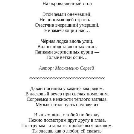
На окровавленный стол
Этой земли онемевшей,
Не понимающей страсть…
Счастлив вчерашний умерший,
Не замечающий нас…
Чёрная лодка вдоль улиц.
Волны подставленных спин.
Лапками жертвенных куриц —
Голые ветки осин…
Автор: Москаленко Сергей
∞∞∞∞∞∞∞∞∞∞∞∞∞∞∞∞∞∞∞∞∞∞∞
Давай посидим у камина мы рядом.
В ласковый вечер при свечах помолчим.
Согреемся в нежности тёплого взгляда.
Музыка тихо пусть нам звучит
Выпьем вина с тобой по бокалу.
Нежно посмотрим друг другу в глаза.
По струнам гитары ты пройдёшься вокалом.
Ты знаешь как о любви ей сказать.