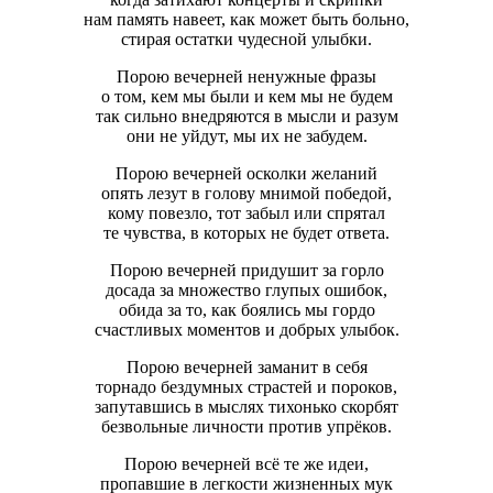
нам память навеет, как может быть больно,
стирая остатки чудесной улыбки.
Порою вечерней ненужные фразы
о том, кем мы были и кем мы не будем
так сильно внедряются в мысли и разум
они не уйдут, мы их не забудем.
Порою вечерней осколки желаний
опять лезут в голову мнимой победой,
кому повезло, тот забыл или спрятал
те чувства, в которых не будет ответа.
Порою вечерней придушит за горло
досада за множество глупых ошибок,
обида за то, как боялись мы гордо
счастливых моментов и добрых улыбок.
Порою вечерней заманит в себя
торнадо бездумных страстей и пороков,
запутавшись в мыслях тихонько скорбят
безвольные личности против упрёков.
Порою вечерней всё те же идеи,
пропавшие в легкости жизненных мук