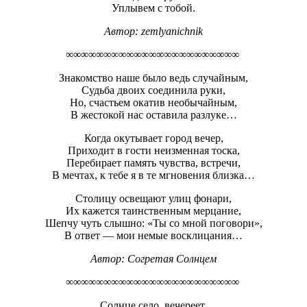
Уплывем с тобой.
Автор:
zemlyanichnik
∞∞∞∞∞∞∞∞∞∞∞∞∞∞∞∞∞∞∞∞∞∞∞
Знакомство наше было ведь случайным,
Судьба двоих соединила руки,
Но, счастьем окатив необычайным,
В жестокой нас оставила разлуке…
Когда окутывает город вечер,
Приходит в гости неизменная тоска,
Перебирает память чувства, встречи,
В мечтах, к тебе я в те мгновения близка…
Столицу освещают улиц фонари,
Их кажется таинственным мерцание,
Шепчу чуть слышно: «Ты со мной поговори»,
В ответ — мои немые восклицания…
Автор:
Согретая Солнцем
∞∞∞∞∞∞∞∞∞∞∞∞∞∞∞∞∞∞∞∞∞∞∞
Солнце село, вечереет.