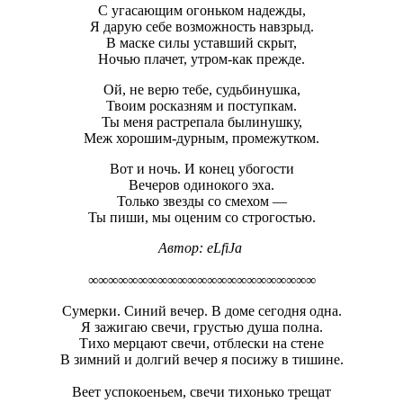
С угасающим огоньком надежды,
Я дарую себе возможность навзрыд.
В маске силы уставший скрыт,
Ночью плачет, утром-как прежде.
Ой, не верю тебе, судьбинушка,
Твоим росказням и поступкам.
Ты меня растрепала былинушку,
Меж хорошим-дурным, промежутком.
Вот и ночь. И конец убогости
Вечеров одинокого эха.
Только звезды со смехом —
Ты пиши, мы оценим со строгостью.
Автор:
eLfiJa
∞∞∞∞∞∞∞∞∞∞∞∞∞∞∞∞∞∞∞∞∞∞∞
Сумерки. Синий вечер. В доме сегодня одна.
Я зажигаю свечи, грустью душа полна.
Тихо мерцают свечи, отблески на стене
В зимний и долгий вечер я посижу в тишине.
Веет успокоеньем, свечи тихонько трещат