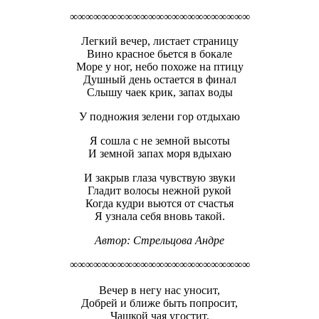
∞∞∞∞∞∞∞∞∞∞∞∞∞∞∞∞∞∞∞∞∞∞∞
Легкий вечер, листает страницу
Вино красное бьется в бокале
Море у ног, небо похоже на птицу
Душный день остается в финал
Слышу чаек крик, запах воды
У подножия зелени гор отдыхаю
Я сошла с не земной высоты
И земной запах моря вдыхаю
И закрыв глаза чувствую звуки
Гладит волосы нежной рукой
Когда кудри вьются от счастья
Я узнала себя вновь такой.
Автор:
Стрельцова Андре
∞∞∞∞∞∞∞∞∞∞∞∞∞∞∞∞∞∞∞∞∞∞∞
Вечер в негу нас уносит,
Добрей и ближе быть попросит,
Чашкой чая угостит,