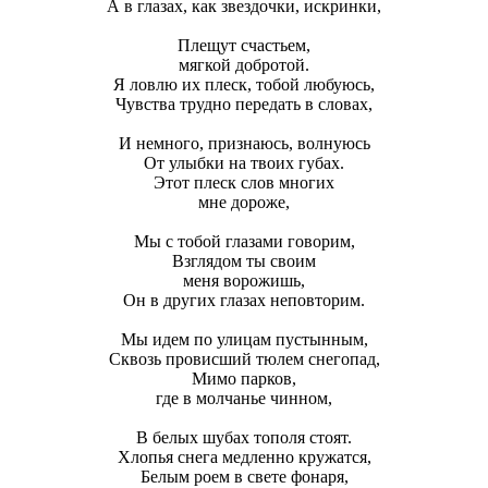
А в глазах, как звездочки, искринки,
Плещут счастьем,
мягкой добротой.
Я ловлю их плеск, тобой любуюсь,
Чувства трудно передать в словах,
И немного, признаюсь, волнуюсь
От улыбки на твоих губах.
Этот плеск слов многих
мне дороже,
Мы с тобой глазами говорим,
Взглядом ты своим
меня ворожишь,
Он в других глазах неповторим.
Мы идем по улицам пустынным,
Сквозь провисший тюлем снегопад,
Мимо парков,
где в молчанье чинном,
В белых шубах тополя стоят.
Хлопья снега медленно кружатся,
Белым роем в свете фонаря,