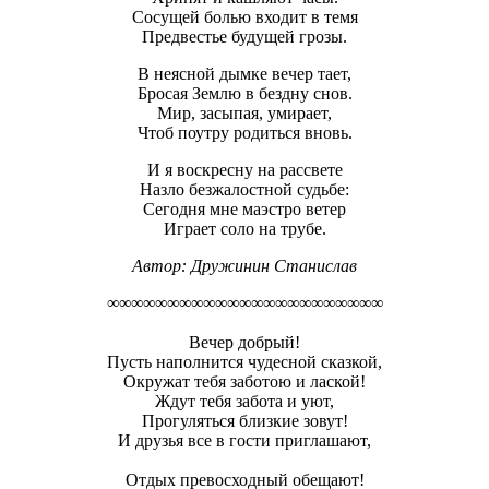
Сосущей болью входит в темя
Предвестье будущей грозы.
В неясной дымке вечер тает,
Бросая Землю в бездну снов.
Мир, засыпая, умирает,
Чтоб поутру родиться вновь.
И я воскресну на рассвете
Назло безжалостной судьбе:
Сегодня мне маэстро ветер
Играет соло на трубе.
Автор:
Дружинин Станислав
∞∞∞∞∞∞∞∞∞∞∞∞∞∞∞∞∞∞∞∞∞∞∞
Вечер добрый!
Пусть наполнится чудесной сказкой,
Окружат тебя заботою и лаской!
Ждут тебя забота и уют,
Прогуляться близкие зовут!
И друзья все в гости приглашают,
Отдых превосходный обещают!