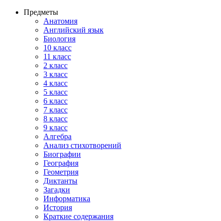
Предметы
Анатомия
Английский язык
Биология
10 класс
11 класс
2 класс
3 класс
4 класс
5 класс
6 класс
7 класс
8 класс
9 класс
Алгебра
Анализ стихотворений
Биографии
География
Геометрия
Диктанты
Загадки
Информатика
История
Краткие содержания