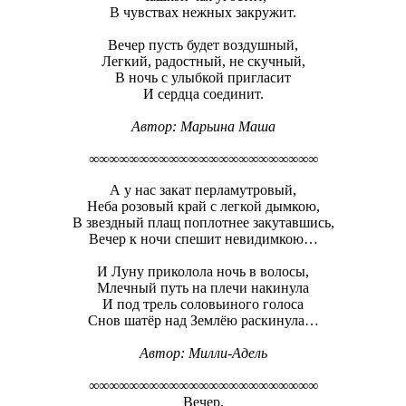
В чувствах нежных закружит.
Вечер пусть будет воздушный,
Легкий, радостный, не скучный,
В ночь с улыбкой пригласит
И сердца соединит.
Автор: Марьина Маша
∞∞∞∞∞∞∞∞∞∞∞∞∞∞∞∞∞∞∞∞∞∞∞
А у нас закат перламутровый,
Неба розовый край с легкой дымкою,
В звездный плащ поплотнее закутавшись,
Вечер к ночи спешит невидимкою…
И Луну приколола ночь в волосы,
Млечный путь на плечи накинула
И под трель соловьиного голоса
Снов шатёр над Землёю раскинула…
Автор: Милли-Адель
∞∞∞∞∞∞∞∞∞∞∞∞∞∞∞∞∞∞∞∞∞∞∞
Вечер.