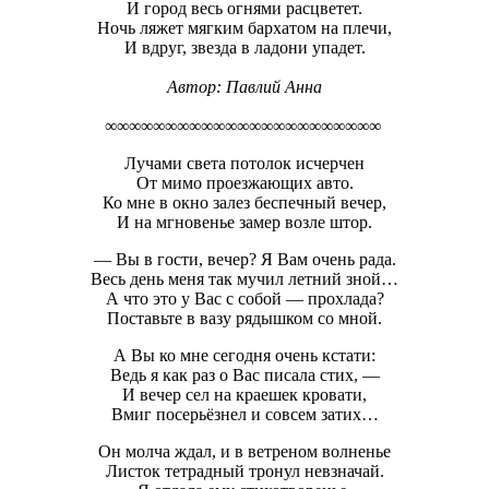
И город весь огнями расцветет.
Ночь ляжет мягким бархатом на плечи,
И вдруг, звезда в ладони упадет.
Автор: Павлий Анна
∞∞∞∞∞∞∞∞∞∞∞∞∞∞∞∞∞∞∞∞∞∞∞
Лучами света потолок исчерчен
От мимо проезжающих авто.
Ко мне в окно залез беспечный вечер,
И на мгновенье замер возле штор.
— Вы в гости, вечер? Я Вам очень рада.
Весь день меня так мучил летний зной…
А что это у Вас с собой — прохлада?
Поставьте в вазу рядышком со мной.
А Вы ко мне сегодня очень кстати:
Ведь я как раз о Вас писала стих, —
И вечер сел на краешек кровати,
Вмиг посерьёзнел и совсем затих…
Он молча ждал, и в ветреном волненье
Листок тетрадный тронул невзначай.