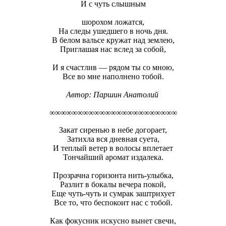
И с чуть слышным
шорохом ложатся,
На следы ушедшего в ночь дня.
В белом вальсе кружат над землею,
Приглашая нас вслед за собой,
И я счастлив — рядом ты со мною,
Все во мне наполнено тобой.
Автор:
Паршин Анатолий
∞∞∞∞∞∞∞∞∞∞∞∞∞∞∞∞∞∞∞∞∞∞∞
Закат сиренью в небе догорает,
Затихла вся дневная суета,
И теплый ветер в волосы вплетает
Тончайший аромат издалека.
Прозрачна горизонта нить-улыбка,
Разлит в бокалы вечера покой,
Еще чуть-чуть и сумрак заштрихует
Все то, что беспокоит нас с тобой.
Как фокусник искусно вынет свечи,