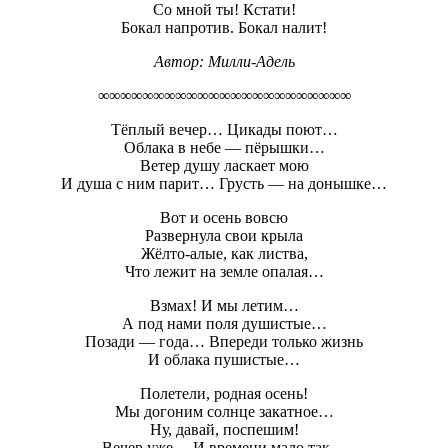
Со мной ты! Кстати!
Бокал напротив. Бокал налит!
Автор: Милли-Адель
∞∞∞∞∞∞∞∞∞∞∞∞∞∞∞∞∞∞∞∞∞∞∞
Тёплый вечер… Цикады поют…
Облака в небе — пёрышки…
Ветер душу ласкает мою
И душа с ним парит… Грусть — на донышке…
Вот и осень вовсю
Развернула свои крыла
Жёлто-алые, как листва,
Что лежит на земле опалая…
Взмах! И мы летим…
А под нами поля душистые…
Позади — года… Впереди только жизнь
И облака пушистые…
Полетели, родная осень!
Мы догоним солнце закатное…
Ну, давай, поспешим!
Вечер уже… И времени мало так…