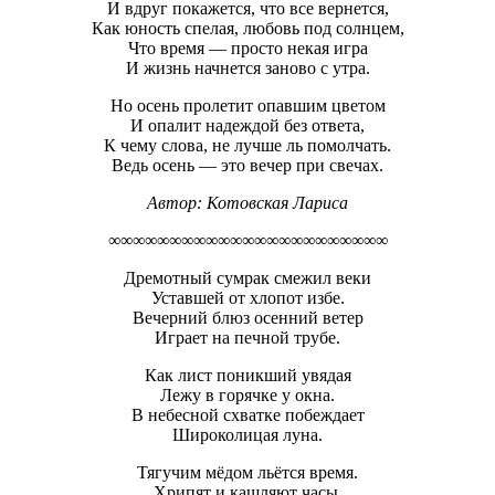
И вдруг покажется, что все вернется,
Как юность спелая, любовь под солнцем,
Что время — просто некая игра
И жизнь начнется заново с утра.
Но осень пролетит опавшим цветом
И опалит надеждой без ответа,
К чему слова, не лучше ль помолчать.
Ведь осень — это вечер при свечах.
Автор: Котовская Лариса
∞∞∞∞∞∞∞∞∞∞∞∞∞∞∞∞∞∞∞∞∞∞∞
Дремотный сумрак смежил веки
Уставшей от хлопот избе.
Вечерний блюз осенний ветер
Играет на печной трубе.
Как лист поникший увядая
Лежу в горячке у окна.
В небесной схватке побеждает
Широколицая луна.
Тягучим мёдом льётся время.
Хрипят и кашляют часы.