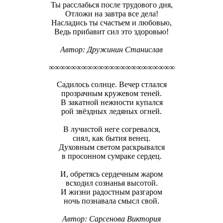
Ты расслабься после трудового дня,
Отложи на завтра все дела!
Насладись ты счастьем и любовью,
Ведь прибавит сил это здоровью!
Автор: Дружинин Станислав
∞∞∞∞∞∞∞∞∞∞∞∞∞∞∞∞∞∞∞∞∞∞∞
Садилось солнце. Вечер стлался
прозрачным кружевом теней.
В закатной нежности купался
рой звёздных ледяных огней.
В лучистой неге согревался,
сиял, как бытия венец.
Духовным светом раскрывался
в просонном сумраке сердец.
И, обретясь сердечным жаром
всходил сознанья высотой.
И жизни радостным разгаром
ночь познавала смысл свой.
Автор:
Сарсенова Виктория