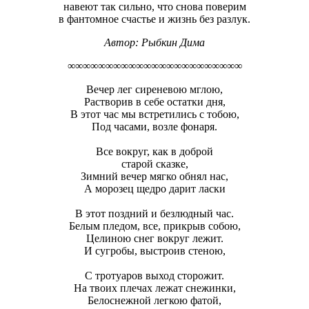
навеют так сильно, что снова поверим
в фантомное счастье и жизнь без разлук.
Автор: Рыбкин Дима
∞∞∞∞∞∞∞∞∞∞∞∞∞∞∞∞∞∞∞∞∞∞∞
Вечер лег сиреневою мглою,
Растворив в себе остатки дня,
В этот час мы встретились с тобою,
Под часами, возле фонаря.
Все вокруг, как в доброй
старой сказке,
Зимний вечер мягко обнял нас,
А морозец щедро дарит ласки
В этот поздний и безлюдный час.
Белым пледом, все, прикрыв собою,
Целиною снег вокруг лежит.
И сугробы, выстроив стеною,
С тротуаров выход сторожит.
На твоих плечах лежат снежинки,
Белоснежной легкою фатой,