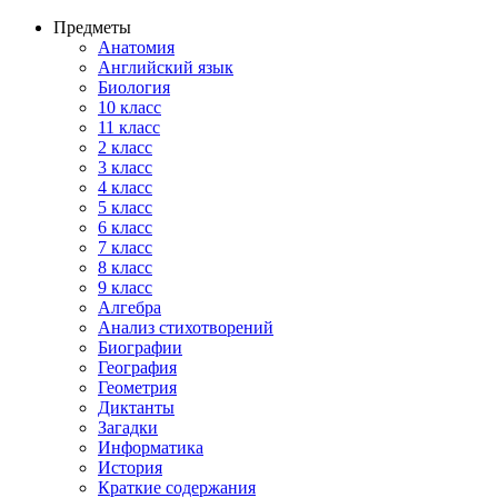
Предметы
Анатомия
Английский язык
Биология
10 класс
11 класс
2 класс
3 класс
4 класс
5 класс
6 класс
7 класс
8 класс
9 класс
Алгебра
Анализ стихотворений
Биографии
География
Геометрия
Диктанты
Загадки
Информатика
История
Краткие содержания