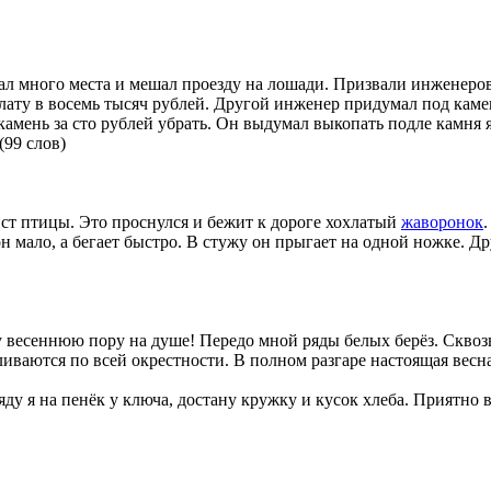
ал много места и мешал проезду на лошади. Призвали инженер
плату в восемь тысяч рублей. Другой инженер придумал под каме
амень за сто рублей убрать. Он выдумал выкопать подле камня ям
(99 слов)
ист птицы. Это проснулся и бежит к дороге хохлатый
жаворонок
н мало, а бегает быстро. В стужу он прыгает на одной ножке. Д
 весеннюю пору на душе! Передо мной ряды белых берёз. Сквозь
ливаются по всей окрестности. В полном разгаре настоящая весна
яду я на пенёк у ключа, достану кружку и кусок хлеба. Приятн