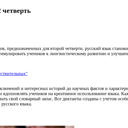
2 четверть
ков, предназначенных для второй четверти, русский язык стано
ы стимулировать учеников к лингвистическому развитию и улучш
ествительных"
иключений и интересных историй до научных фактов и характер
о и вдохновлять учеников на креативное использование языка. К
вать свой словарный запас. Все диктанты созданы с учетом особ
 русского языка.