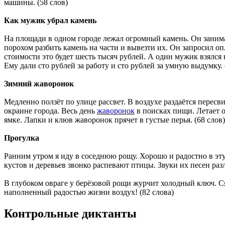
машины. (58 слов)
Как мужик убрал камень
На площади в одном городе лежал огромный камень. Он заним
порохом разбить камень на части и вывезти их. Он запросил о
стоимости это будет шесть тысяч рублей. А один мужик взялся к
Ему дали сто рублей за работу и сто рублей за умную выдумку. 
Зимний жаворонок
Медленно ползёт по улице рассвет. В воздухе раздаётся пересв
окраине города. Весь день
жаворонок
в поисках пищи. Летает о
ямке. Лапки и клюв жаворонок прячет в густые перья. (68 слов)
Прогулка
Ранним утром я иду в соседнюю рощу. Хорошо и радостно в эту
кустов и деревьев звонко распевают птицы. Звуки их песен раз
В глубоком овраге у берёзовой рощи журчит холодный ключ. С
наполненный радостью жизни воздух! (82 слова)
Контрольные диктанты