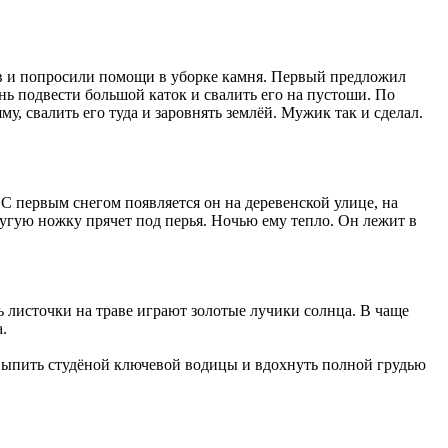
ов и попросили помощи в уборке камня. Первый предложил
нь подвести большой каток и свалить его на пустоши. По
у, свалить его туда и заровнять землёй. Мужик так и сделал.
. С первым снегом появляется он на деревенской улице, на
ругую ножку прячет под перья. Ночью ему тепло. Он лежит в
 листочки на траве играют золотые лучики солнца. В чаще
.
о выпить студёной ключевой водицы и вдохнуть полной грудью