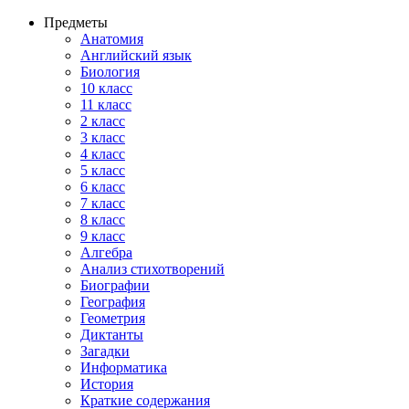
Предметы
Анатомия
Английский язык
Биология
10 класс
11 класс
2 класс
3 класс
4 класс
5 класс
6 класс
7 класс
8 класс
9 класс
Алгебра
Анализ стихотворений
Биографии
География
Геометрия
Диктанты
Загадки
Информатика
История
Краткие содержания