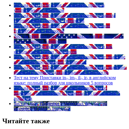
Тест на тему
To be going to: значение, правила
употребления
5 вопросов
Тест на тему
Конструкция go on: значения, правила
употребления, примеры
5 вопросов
Тест на тему
Be familiar with: значение и правила
употребления
5 вопросов
Тест на тему
Британский vs американский английский:
в чем разница?
5 вопросов
Тест на тему
Be mad about - как переводится и как
использовать в речи
5 вопросов
Тест на тему
Be hooked on в английском языке: значение
и примеры предложений
5 вопросов
Тест на тему
«To be made» в английском языке: значение,
правила и примеры для школьников
5 вопросов
Тест на тему
Приставки in-, im-, il-, ir- в английском
языке: полный разбор для школьников
5 вопросов
Тест на тему
«To be given» в английском языке:
значение, употребление и примеры для школьников
5
вопросов
Тест на тему
Подборка интересных фактов про
английский язык
5 вопросов
Читайте также