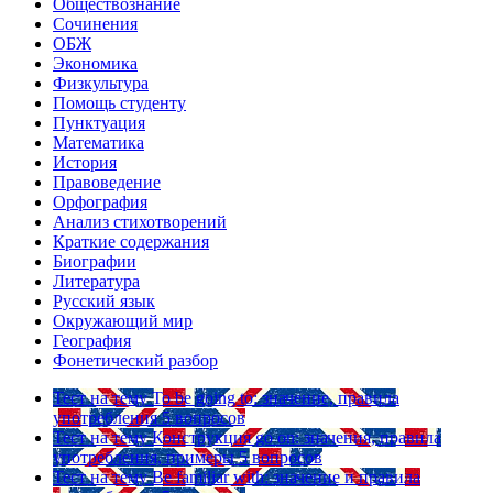
Обществознание
Сочинения
ОБЖ
Экономика
Физкультура
Помощь студенту
Пунктуация
Математика
История
Правоведение
Орфография
Анализ стихотворений
Краткие содержания
Биографии
Литература
Русский язык
Окружающий мир
География
Фонетический разбор
Тест на тему
To be going to: значение, правила
употребления
5 вопросов
Тест на тему
Конструкция go on: значения, правила
употребления, примеры
5 вопросов
Тест на тему
Be familiar with: значение и правила