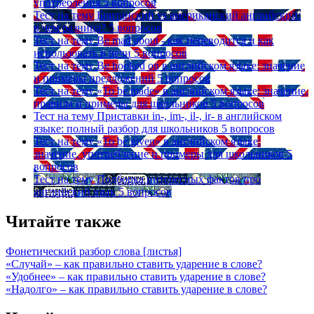
употребления
5 вопросов
Тест на тему
Британский vs американский английский:
в чем разница?
5 вопросов
Тест на тему
Be mad about - как переводится и как
использовать в речи
5 вопросов
Тест на тему
Be hooked on в английском языке: значение
и примеры предложений
5 вопросов
Тест на тему
«To be made» в английском языке: значение,
правила и примеры для школьников
5 вопросов
Тест на тему
Приставки in-, im-, il-, ir- в английском
языке: полный разбор для школьников
5 вопросов
Тест на тему
«To be given» в английском языке:
значение, употребление и примеры для школьников
5
вопросов
Тест на тему
Подборка интересных фактов про
английский язык
5 вопросов
Читайте также
Фонетический разбор слова [листья]
«Случай» – как правильно ставить ударение в слове?
«Удобнее» – как правильно ставить ударение в слове?
«Надолго» – как правильно ставить ударение в слове?