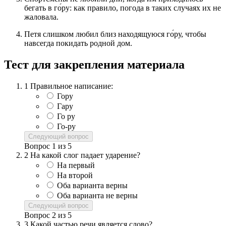
бегать в го́ру: как правило, погода в таких случаях их не
жаловала.
Петя слишком любил близ находящуюся го́ру, чтобы
навсегда покидать родной дом.
Тест для закрепления материала
1
Правильное написание:
Гору
Гару
Го ру
Го-ру
Следующий вопрос
Вопрос
1
из
5
2
На какой слог падает ударение?
На первый
На второй
Оба варианта верны
Оба варианта не верны
Следующий вопрос
Вопрос
2
из
5
3
Какой частью речи является слово?