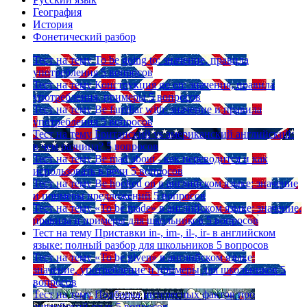
География
История
Фонетический разбор
Тест на тему
To be going to: значение, правила
употребления
5 вопросов
Тест на тему
Конструкция go on: значения, правила
употребления, примеры
5 вопросов
Тест на тему
Be familiar with: значение и правила
употребления
5 вопросов
Тест на тему
Британский vs американский английский:
в чем разница?
5 вопросов
Тест на тему
Be mad about - как переводится и как
использовать в речи
5 вопросов
Тест на тему
Be hooked on в английском языке: значение
и примеры предложений
5 вопросов
Тест на тему
«To be made» в английском языке: значение,
правила и примеры для школьников
5 вопросов
Тест на тему
Приставки in-, im-, il-, ir- в английском
языке: полный разбор для школьников
5 вопросов
Тест на тему
«To be given» в английском языке:
значение, употребление и примеры для школьников
5
вопросов
Тест на тему
Подборка интересных фактов про
английский язык
5 вопросов