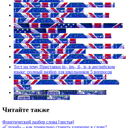
Тест на тему
Конструкция go on: значения, правила
употребления, примеры
5 вопросов
Тест на тему
Be familiar with: значение и правила
употребления
5 вопросов
Тест на тему
Британский vs американский английский:
в чем разница?
5 вопросов
Тест на тему
Be mad about - как переводится и как
использовать в речи
5 вопросов
Тест на тему
Be hooked on в английском языке: значение
и примеры предложений
5 вопросов
Тест на тему
«To be made» в английском языке: значение,
правила и примеры для школьников
5 вопросов
Тест на тему
Приставки in-, im-, il-, ir- в английском
языке: полный разбор для школьников
5 вопросов
Тест на тему
«To be given» в английском языке:
значение, употребление и примеры для школьников
5
вопросов
Тест на тему
Подборка интересных фактов про
английский язык
5 вопросов
Читайте также
Фонетический разбор слова [листья]
«Случай» – как правильно ставить ударение в слове?