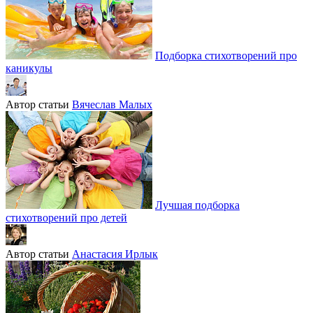
Подборка стихотворений про
каникулы
Автор статьи
Вячеслав Малых
Лучшая подборка
стихотворений про детей
Автор статьи
Анастасия Ирлык