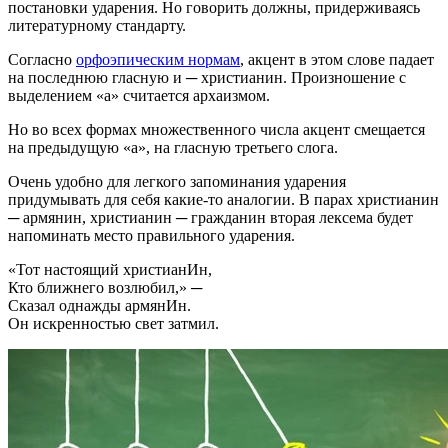
постановки ударения. Но говорить должны, придерживаясь
литературному стандарту.
Согласно
орфоэпическим нормам
, акцент в этом слове падает
на последнюю гласную и ─ христианин. Произношение с
выделением «а» считается архаизмом.
Но во всех формах множественного числа акцент смещается
на предыдущую «а», на гласную третьего слога.
Очень удобно для легкого запоминания ударения
придумывать для себя какие-то аналогии. В парах христианин
─ армянин, христианин ─ гражданин вторая лексема будет
напоминать место правильного ударения.
«Тот настоящий христианИн,
Кто ближнего возлюбил,» ─
Сказал однажды армянИн.
Он искренностью свет затмил.