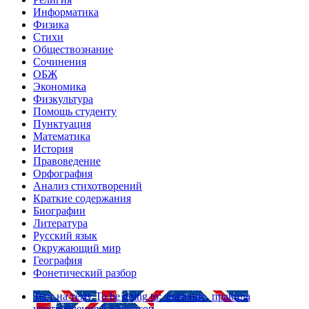
Информатика
Физика
Стихи
Обществознание
Сочинения
ОБЖ
Экономика
Физкультура
Помощь студенту
Пунктуация
Математика
История
Правоведение
Орфография
Анализ стихотворений
Краткие содержания
Биографии
Литература
Русский язык
Окружающий мир
География
Фонетический разбор
Тест на тему
To be going to: значение, правила
употребления
5 вопросов