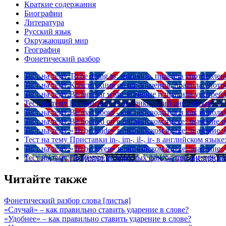
Краткие содержания
Биографии
Литература
Русский язык
Окружающий мир
География
Фонетический разбор
Тест на тему
To be going to: значение, правила употреблен
Тест на тему
Конструкция go on: значения, правила упот
Тест на тему
Be familiar with: значение и правила употреб
Тест на тему
Британский vs американский английский: в 
Тест на тему
Be mad about - как переводится и как исполь
Тест на тему
Be hooked on в английском языке: значение
Тест на тему
«To be made» в английском языке: значение
Тест на тему
Приставки in-, im-, il-, ir- в английском яз
Тест на тему
«To be given» в английском языке: значение
Тест на тему
Подборка интересных фактов про английски
Читайте также
Фонетический разбор слова [листья]
«Случай» – как правильно ставить ударение в слове?
«Удобнее» – как правильно ставить ударение в слове?