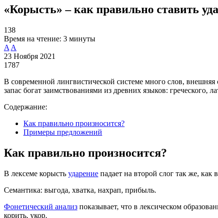
«Корысть» – как правильно ставить уда
138
Время на чтение:
3 минуты
A
A
23 Ноября 2021
1787
В современной лингвистической системе много слов, внешняя 
запас богат заимствованиями из древних языков: греческого, л
Содержание:
Как правильно произносится?
Примеры предложений
Как правильно произносится?
В лексеме корысть
ударение
падает на второй слог так же, как 
Семантика: выгода, хватка, нахрап, прибыль.
Фонетический анализ
показывает, что в лексическом образован
корить, укор.