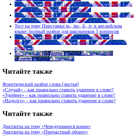
Тест на тему
Be hooked on в английском языке: значение
и примеры предложений
5 вопросов
Тест на тему
«To be made» в английском языке: значение,
правила и примеры для школьников
5 вопросов
Тест на тему
Приставки in-, im-, il-, ir- в английском
языке: полный разбор для школьников
5 вопросов
Тест на тему
«To be given» в английском языке:
значение, употребление и примеры для школьников
5
вопросов
Тест на тему
Подборка интересных фактов про
английский язык
5 вопросов
Читайте также
Фонетический разбор слова [листья]
«Случай» – как правильно ставить ударение в слове?
«Удобнее» – как правильно ставить ударение в слове?
«Надолго» – как правильно ставить ударение в слове?
Читайте также
Диктанты на тему «Чередующиеся корни»
Диктанты на тему «Причастный оборот»