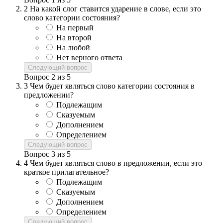
2
На какой слог ставится ударение в слове, если это
слово категории состояния?
На первый
На второй
На любой
Нет верного ответа
Следующий вопрос
Вопрос
2
из
5
3
Чем будет являться слово категории состояния в
предложении?
Подлежащим
Сказуемым
Дополнением
Определением
Следующий вопрос
Вопрос
3
из
5
4
Чем будет являться слово в предложении, если это
краткое прилагательное?
Подлежащим
Сказуемым
Дополнением
Определением
Следующий вопрос