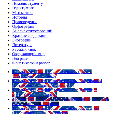
Помощь студенту
Пунктуация
Математика
История
Правоведение
Орфография
Анализ стихотворений
Краткие содержания
Биографии
Литература
Русский язык
Окружающий мир
География
Фонетический разбор
Тест на тему
To be going to: значение, правила
употребления
5 вопросов
Тест на тему
Конструкция go on: значения, правила
употребления, примеры
5 вопросов
Тест на тему
Be familiar with: значение и правила
употребления
5 вопросов
Тест на тему
Британский vs американский английский:
в чем разница?
5 вопросов
Тест на тему
Be mad about - как переводится и как
использовать в речи
5 вопросов