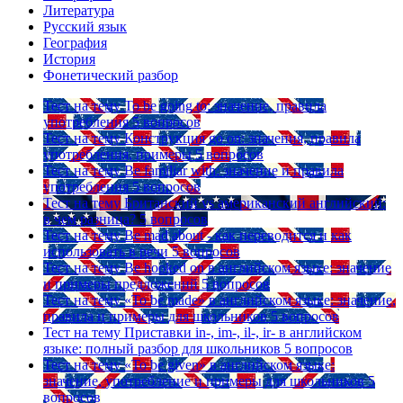
Литература
Русский язык
География
История
Фонетический разбор
Тест на тему
To be going to: значение, правила
употребления
5 вопросов
Тест на тему
Конструкция go on: значения, правила
употребления, примеры
5 вопросов
Тест на тему
Be familiar with: значение и правила
употребления
5 вопросов
Тест на тему
Британский vs американский английский:
в чем разница?
5 вопросов
Тест на тему
Be mad about - как переводится и как
использовать в речи
5 вопросов
Тест на тему
Be hooked on в английском языке: значение
и примеры предложений
5 вопросов
Тест на тему
«To be made» в английском языке: значение,
правила и примеры для школьников
5 вопросов
Тест на тему
Приставки in-, im-, il-, ir- в английском
языке: полный разбор для школьников
5 вопросов
Тест на тему
«To be given» в английском языке:
значение, употребление и примеры для школьников
5
вопросов