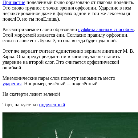
Причастие
поделённый было образовано от глагола поделить.
Это слово трудное с точки зрения орфоэпии. Ударение в нем
нефиксированное даже в формах одной и той же лексемы (я
поделЮ, но ты подЕлишь).
Рассматриваемое слово образовано
суффиксальным способом
.
Этой морфемой является ённ. Согласно правилу орфоэпии,
если в слове есть буква ё, то она всегда будет ударной.
Этот же вариант считает единственно верным лингвист М. В.
Зарва. Она предупреждает: ни в коем случае не ставить
ударение на второй слог. Это считается орфоэпической
ошибкой.
Мнемонические пары слов помогут запомнить место
ударения
. Например, зелёный ─ поделённый.
На скатерти лежит зеленой
Торт, на кусочки
поделенный
.