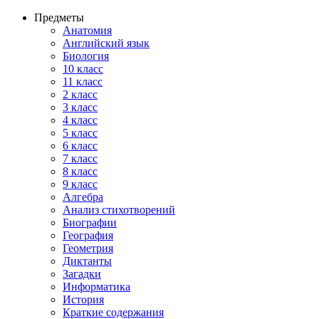
Предметы
Анатомия
Английский язык
Биология
10 класс
11 класс
2 класс
3 класс
4 класс
5 класс
6 класс
7 класс
8 класс
9 класс
Алгебра
Анализ стихотворений
Биографии
География
Геометрия
Диктанты
Загадки
Информатика
История
Краткие содержания