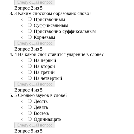
Следующий вопрос
Вопрос
2
из
5
3
Каким способом образовано слово?
Приставочным
Суффиксальным
Приставочно-суффиксальным
Корневым
Следующий вопрос
Вопрос
3
из
5
4
На какой слог ставится ударение в слове?
На первый
На второй
На третий
На четвертый
Следующий вопрос
Вопрос
4
из
5
5
Сколько звуков в слове?
Десять
Девять
Восемь
Одиннадцать
Следующий вопрос
Вопрос
5
из
5