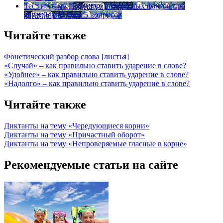
Тест на тему
Подборка интересных фактов про
английский язык
5 вопросов
Читайте также
Фонетический разбор слова [листья]
«Случай» – как правильно ставить ударение в слове?
«Удобнее» – как правильно ставить ударение в слове?
«Надолго» – как правильно ставить ударение в слове?
Читайте также
Диктанты на тему «Чередующиеся корни»
Диктанты на тему «Причастный оборот»
Диктанты на тему «Непроверяемые гласные в корне»
Рекомендуемые статьи на сайте