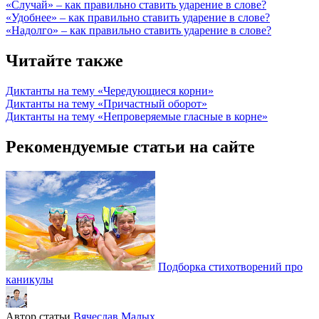
«Случай» – как правильно ставить ударение в слове?
«Удобнее» – как правильно ставить ударение в слове?
«Надолго» – как правильно ставить ударение в слове?
Читайте также
Диктанты на тему «Чередующиеся корни»
Диктанты на тему «Причастный оборот»
Диктанты на тему «Непроверяемые гласные в корне»
Рекомендуемые статьи на сайте
Подборка стихотворений про
каникулы
Автор статьи
Вячеслав Малых