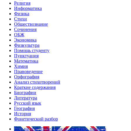
Религия
Информатика
Физика
Стихи
Обществознание
Сочинения
ОБЖ
Экономика
Физкультура
Помощь студенту
Пунктуация
Математика
Химия
Правоведение
Орфография
Анализ стихотворений
Краткие содержания
Биографии
Литература
Русский язык
География
История
Фонетический разбор
Тест на тему
To be going to: значение, правила