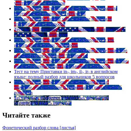
употребления
5 вопросов
Тест на тему
Конструкция go on: значения, правила
употребления, примеры
5 вопросов
Тест на тему
Be familiar with: значение и правила
употребления
5 вопросов
Тест на тему
Британский vs американский английский:
в чем разница?
5 вопросов
Тест на тему
Be mad about - как переводится и как
использовать в речи
5 вопросов
Тест на тему
Be hooked on в английском языке: значение
и примеры предложений
5 вопросов
Тест на тему
«To be made» в английском языке: значение,
правила и примеры для школьников
5 вопросов
Тест на тему
Приставки in-, im-, il-, ir- в английском
языке: полный разбор для школьников
5 вопросов
Тест на тему
«To be given» в английском языке:
значение, употребление и примеры для школьников
5
вопросов
Тест на тему
Подборка интересных фактов про
английский язык
5 вопросов
Читайте также
Фонетический разбор слова [листья]