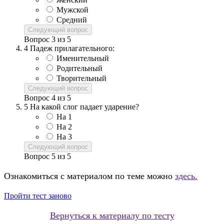
Мужской
Средний
Следующий вопрос
Вопрос
3
из
5
4
Падеж прилагательного:
Именительный
Родительный
Творительный
Следующий вопрос
Вопрос
4
из
5
5
На какой слог падает ударение?
На 1
На 2
На 3
Следующий вопрос
Вопрос
5
из
5
Ознакомиться с материалом по теме можно
здесь.
Пройти тест заново
Вернуться к материалу по тесту