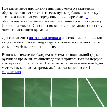
Повелительное наклонение анализируемого выражения
образуется синтетически, то есть путем добавления к нему
аффикса «-те». Такую форму обычно употребляют
в
обращении
к нескольким лицам либо уважительно к одному
(то есть на «вы»). Она стоит во втором лице, множественном
числе и настоящем времени.
Для сохранения
интонации приказа
, требования или просьбы
акцент в этом слове следует делать только на третий слог, то
есть на суффикс «и» – запиши́те.
Если в контексте необходима лексема изъявительной формы
будущего времени, то акцент должен приходиться на первую
гласную «и» – запи́шете. При этом окончание в лексеме будет
«-ете», так как рассматриваемый глагол относится к
1
спряжению
.