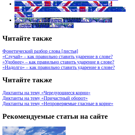
Тест на тему
«To be given» в английском языке:
значение, употребление и примеры для школьников
5
вопросов
Тест на тему
Подборка интересных фактов про
английский язык
5 вопросов
Читайте также
Фонетический разбор слова [листья]
«Случай» – как правильно ставить ударение в слове?
«Удобнее» – как правильно ставить ударение в слове?
«Надолго» – как правильно ставить ударение в слове?
Читайте также
Диктанты на тему «Чередующиеся корни»
Диктанты на тему «Причастный оборот»
Диктанты на тему «Непроверяемые гласные в корне»
Рекомендуемые статьи на сайте