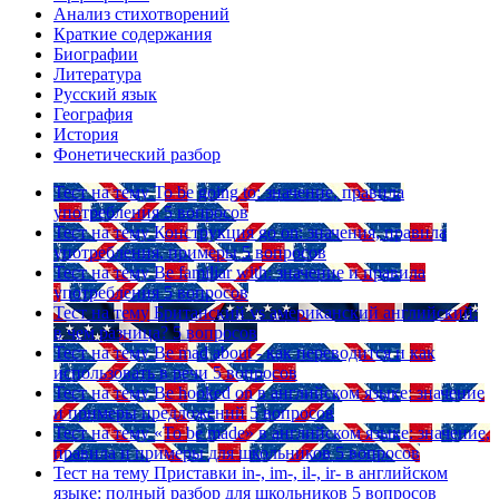
Анализ стихотворений
Краткие содержания
Биографии
Литература
Русский язык
География
История
Фонетический разбор
Тест на тему
To be going to: значение, правила
употребления
5 вопросов
Тест на тему
Конструкция go on: значения, правила
употребления, примеры
5 вопросов
Тест на тему
Be familiar with: значение и правила
употребления
5 вопросов
Тест на тему
Британский vs американский английский:
в чем разница?
5 вопросов
Тест на тему
Be mad about - как переводится и как
использовать в речи
5 вопросов
Тест на тему
Be hooked on в английском языке: значение
и примеры предложений
5 вопросов
Тест на тему
«To be made» в английском языке: значение,
правила и примеры для школьников
5 вопросов
Тест на тему
Приставки in-, im-, il-, ir- в английском
языке: полный разбор для школьников
5 вопросов