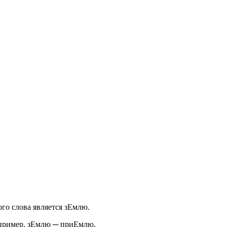
о слова является зЕмлю.
апример, зЕмлю ─ приЕмлю.