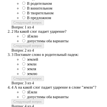
В родительном
В винительном
В творительном
В предложном
Следующий вопрос
Вопрос
1
из
4
2
На какой слог падает ударение?
зЕмлю
допустимы оба варианты
Следующий вопрос
Вопрос
2
из
4
3
Поставьте слово в родительный падеж:
землей
земли
земля
землю
Следующий вопрос
Вопрос
3
из
4
4
А на какой слог падает ударение в слове "земли"?
зЕмли
допустимы оба варианты
Следующий вопрос
Вопрос
4
из
4