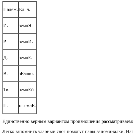
Падеж.
Ед. ч.
И.
землЯ.
Р.
землИ.
Д.
землЕ.
В.
зЕмлю.
Тв.
землЕй
П.
о землЕ.
Единственно верным вариантом произношения рассматриваемог
Легко запомнить ударный слог помогут пары-запоминалки. Н