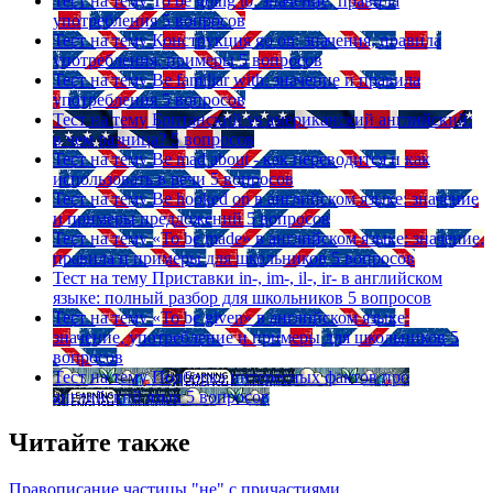
Тест на тему
To be going to: значение, правила
употребления
5 вопросов
Тест на тему
Конструкция go on: значения, правила
употребления, примеры
5 вопросов
Тест на тему
Be familiar with: значение и правила
употребления
5 вопросов
Тест на тему
Британский vs американский английский:
в чем разница?
5 вопросов
Тест на тему
Be mad about - как переводится и как
использовать в речи
5 вопросов
Тест на тему
Be hooked on в английском языке: значение
и примеры предложений
5 вопросов
Тест на тему
«To be made» в английском языке: значение,
правила и примеры для школьников
5 вопросов
Тест на тему
Приставки in-, im-, il-, ir- в английском
языке: полный разбор для школьников
5 вопросов
Тест на тему
«To be given» в английском языке:
значение, употребление и примеры для школьников
5
вопросов
Тест на тему
Подборка интересных фактов про
английский язык
5 вопросов
Читайте также
Правописание частицы "не" с причастиями