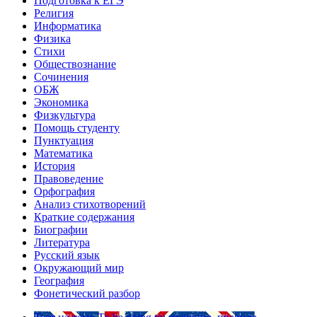
Подготовка к ЕГЭ
Религия
Информатика
Физика
Стихи
Обществознание
Сочинения
ОБЖ
Экономика
Физкультура
Помощь студенту
Пунктуация
Математика
История
Правоведение
Орфография
Анализ стихотворений
Краткие содержания
Биографии
Литература
Русский язык
Окружающий мир
География
Фонетический разбор