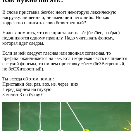
В слове приставка без/бес несет некоторую лексическую
нагрузку: лишенный, не имеющий чего-либо. Но как
корректно написать слово безветренный?
Надо запомнить, что все приставки на з/с (без/бес, раз/рас)
подчиняются одному правилу. Надо учитывать фонему,
которая идет следом.
Если за ней следует гласная или звонкая согласная, то
префикс оканчивается на «з». Если корневая часть начинается
с глухой фонемы, то пишем приставку «бес» (беЗВетренный,
но беСХитростный).
Ты всегда об этом помни:
Приставки без, раз, воз, из, через, низ
Перед корнем на глухую
Заменят З на букву С.