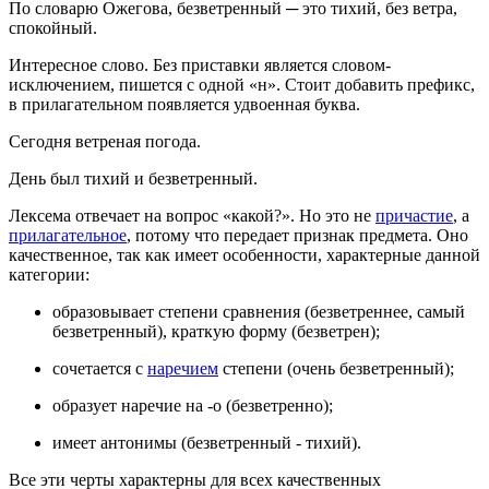
По словарю Ожегова, безветренный ─ это тихий, без ветра,
спокойный.
Интересное слово. Без приставки является словом-
исключением, пишется с одной «н». Стоит добавить префикс,
в прилагательном появляется удвоенная буква.
Сегодня ветреная погода.
День был тихий и безветренный.
Лексема отвечает на вопрос «какой?». Но это не
причастие
, а
прилагательное
, потому что передает признак предмета. Оно
качественное, так как имеет особенности, характерные данной
категории:
образовывает степени сравнения (безветреннее, самый
безветренный), краткую форму (безветрен);
сочетается с
наречием
степени (очень безветренный);
образует наречие на -о (безветренно);
имеет антонимы (безветренный - тихий).
Все эти черты характерны для всех качественных