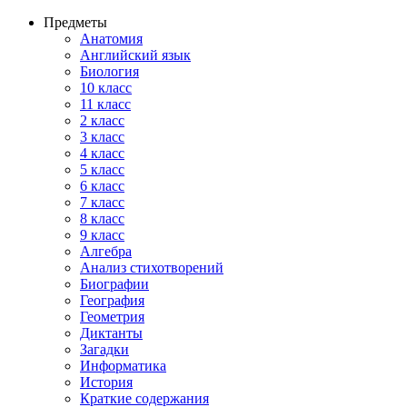
Предметы
Анатомия
Английский язык
Биология
10 класс
11 класс
2 класс
3 класс
4 класс
5 класс
6 класс
7 класс
8 класс
9 класс
Алгебра
Анализ стихотворений
Биографии
География
Геометрия
Диктанты
Загадки
Информатика
История
Краткие содержания