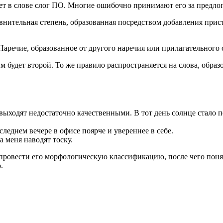
т в слове слог ПО. Многие ошибочно принимают его за предлог, 
авнительная степень, образованная посредством добавления прис
Наречие, образованное от другого наречия или прилагательного
 будет второй. То же правило распространяется на слова, обр
 выходят недостаточно качественными. В тот день солнце стало п
следнем вечере в офисе поярче и увереннее в себе.
а меня наводят тоску.
ровести его морфологическую классификацию, после чего понять,
.