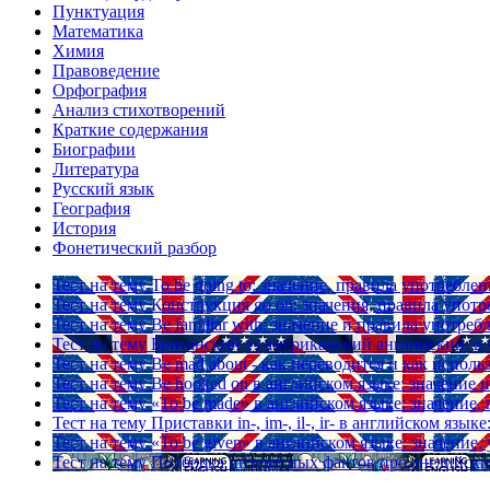
Пунктуация
Математика
Химия
Правоведение
Орфография
Анализ стихотворений
Краткие содержания
Биографии
Литература
Русский язык
География
История
Фонетический разбор
Тест на тему
To be going to: значение, правила употреблен
Тест на тему
Конструкция go on: значения, правила упот
Тест на тему
Be familiar with: значение и правила употреб
Тест на тему
Британский vs американский английский: в 
Тест на тему
Be mad about - как переводится и как исполь
Тест на тему
Be hooked on в английском языке: значение
Тест на тему
«To be made» в английском языке: значение
Тест на тему
Приставки in-, im-, il-, ir- в английском яз
Тест на тему
«To be given» в английском языке: значение
Тест на тему
Подборка интересных фактов про английски