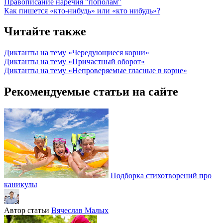
Правописание наречия "пополам"
Как пишется «кто-нибудь» или «кто нибудь»?
Читайте также
Диктанты на тему «Чередующиеся корни»
Диктанты на тему «Причастный оборот»
Диктанты на тему «Непроверяемые гласные в корне»
Рекомендуемые статьи на сайте
Подборка стихотворений про
каникулы
Автор статьи
Вячеслав Малых