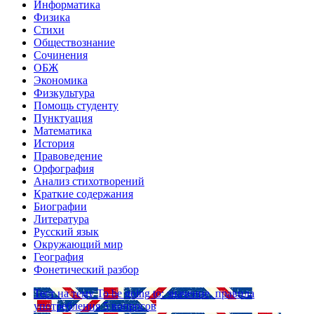
Информатика
Физика
Стихи
Обществознание
Сочинения
ОБЖ
Экономика
Физкультура
Помощь студенту
Пунктуация
Математика
История
Правоведение
Орфография
Анализ стихотворений
Краткие содержания
Биографии
Литература
Русский язык
Окружающий мир
География
Фонетический разбор
Тест на тему
To be going to: значение, правила
употребления
5 вопросов