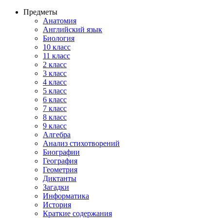
Предметы
Анатомия
Английский язык
Биология
10 класс
11 класс
2 класс
3 класс
4 класс
5 класс
6 класс
7 класс
8 класс
9 класс
Алгебра
Анализ стихотворений
Биографии
География
Геометрия
Диктанты
Загадки
Информатика
История
Краткие содержания