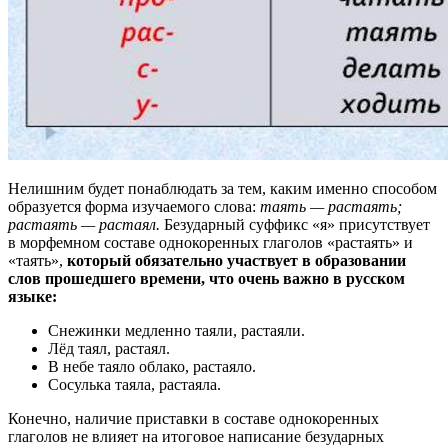
Нелишним будет понаблюдать за тем, каким именно способом
образуется форма изучаемого слова:
таять — растаять;
растаять — растаял.
Безударный суффикс «я» присутствует
в морфемном составе однокоренных глаголов «растаять» и
«таять»,
который обязательно участвует в образовании
слов прошедшего времени, что очень важно в русском
языке:
Снежинки медленно таяли, растаяли.
Лёд таял, растаял.
В небе таяло облако, растаяло.
Сосулька таяла, растаяла.
Конечно, наличие приставки в составе однокоренных
глаголов не влияет на итоговое написание безударных