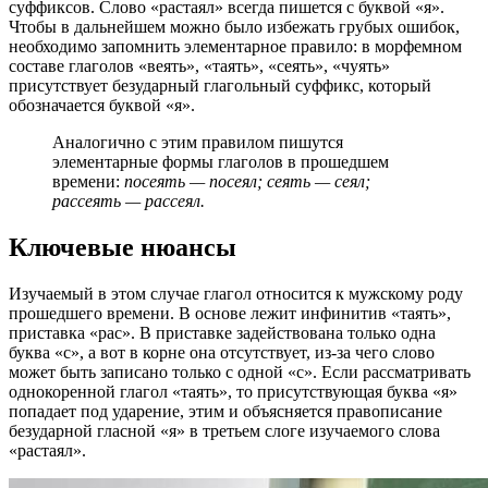
суффиксов. Слово «растаял» всегда пишется с буквой «я».
Чтобы в дальнейшем можно было избежать грубых ошибок,
необходимо запомнить элементарное правило: в морфемном
составе глаголов «веять», «таять», «сеять», «чуять»
присутствует безударный глагольный суффикс, который
обозначается буквой «я».
Аналогично с этим правилом пишутся
элементарные формы глаголов в прошедшем
времени:
посеять — посеял; сеять — сеял;
рассеять — рассеял.
Ключевые нюансы
Изучаемый в этом случае глагол относится к мужскому роду
прошедшего времени. В основе лежит инфинитив «таять»,
приставка «рас». В приставке задействована только одна
буква «с», а вот в корне она отсутствует, из-за чего слово
может быть записано только с одной «с». Если рассматривать
однокоренной глагол «таять», то присутствующая буква «я»
попадает под ударение, этим и объясняется правописание
безударной гласной «я» в третьем слоге изучаемого слова
«растаял».