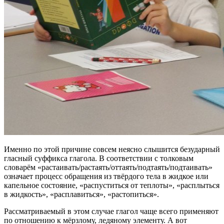
Именно по этой причине совсем неясно слышится безударный
гласный суффикса глагола. В соответствии с толковым
словарём «растаивать/растаять/оттаять/подтаять/подтаивать»
означает процесс обращения из твёрдого тела в жидкое или
капельное состояние, «распуститься от теплоты», «расплыться
в жидкость», «расплавиться», «растопиться».
Рассматриваемый в этом случае глагол чаще всего применяют
по отношению к мёрзлому, ледяному элементу. А вот