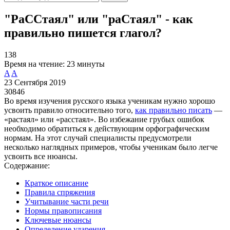
"РаССтаял" или "раСтаял" - как
правильно пишется глагол?
138
Время на чтение:
23 минуты
A
A
23 Сентября 2019
30846
Во время изучения русского языка ученикам нужно хорошо
усвоить правило относительно того,
как правильно писать
—
«растаял» или «расстаял». Во избежание грубых ошибок
необходимо обратиться к действующим орфографическим
нормам. На этот случай специалисты предусмотрели
несколько наглядных примеров, чтобы ученикам было легче
усвоить все нюансы.
Содержание:
Краткое описание
Правила спряжения
Учитывание части речи
Нормы правописания
Ключевые нюансы
Определение ударения