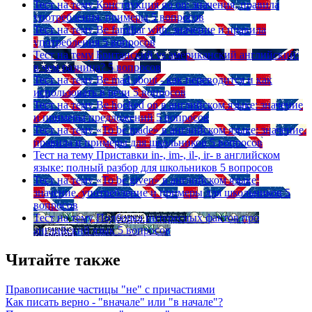
Тест на тему
Конструкция go on: значения, правила
употребления, примеры
5 вопросов
Тест на тему
Be familiar with: значение и правила
употребления
5 вопросов
Тест на тему
Британский vs американский английский:
в чем разница?
5 вопросов
Тест на тему
Be mad about - как переводится и как
использовать в речи
5 вопросов
Тест на тему
Be hooked on в английском языке: значение
и примеры предложений
5 вопросов
Тест на тему
«To be made» в английском языке: значение,
правила и примеры для школьников
5 вопросов
Тест на тему
Приставки in-, im-, il-, ir- в английском
языке: полный разбор для школьников
5 вопросов
Тест на тему
«To be given» в английском языке:
значение, употребление и примеры для школьников
5
вопросов
Тест на тему
Подборка интересных фактов про
английский язык
5 вопросов
Читайте также
Правописание частицы "не" с причастиями
Как писать верно - "вначале" или "в начале"?