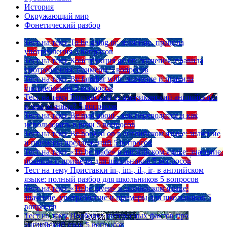
История
Окружающий мир
Фонетический разбор
Тест на тему
To be going to: значение, правила
употребления
5 вопросов
Тест на тему
Конструкция go on: значения, правила
употребления, примеры
5 вопросов
Тест на тему
Be familiar with: значение и правила
употребления
5 вопросов
Тест на тему
Британский vs американский английский:
в чем разница?
5 вопросов
Тест на тему
Be mad about - как переводится и как
использовать в речи
5 вопросов
Тест на тему
Be hooked on в английском языке: значение
и примеры предложений
5 вопросов
Тест на тему
«To be made» в английском языке: значение,
правила и примеры для школьников
5 вопросов
Тест на тему
Приставки in-, im-, il-, ir- в английском
языке: полный разбор для школьников
5 вопросов
Тест на тему
«To be given» в английском языке:
значение, употребление и примеры для школьников
5
вопросов
Тест на тему
Подборка интересных фактов про
английский язык
5 вопросов