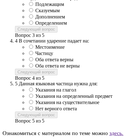
Подлежащим
Сказуемым
Дополнением
Определением
Следующий вопрос
Вопрос
3
из
5
4
В сочетании ударение падает на:
Местоимение
Частицу
Оба ответа верны
Оба ответа не верны
Следующий вопрос
Вопрос
4
из
5
5
Данная языковая частица нужна для:
Указания на глагол
Указания на определенный предмет
Указания на существительное
Нет верного ответа
Следующий вопрос
Вопрос
5
из
5
Ознакомиться с материалом по теме можно
здесь.