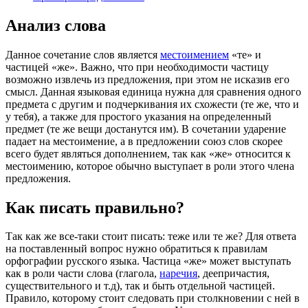
Анализ слова
Данное сочетание слов является
местоимением
«те» и
частицей «же». Важно, что при необходимости частицу
возможно извлечь из предложения, при этом не исказив его
смысл. Данная языковая единица нужна для сравнения одного
предмета с другим и подчеркивания их схожести (те же, что и
у тебя), а также для простого указания на определенный
предмет (те же вещи достанутся им). В сочетании ударение
падает на местоимение, а в предложении союз слов скорее
всего будет являться дополнением, так как «же» относится к
местоимению, которое обычно выступает в роли этого члена
предложения.
Как писать правильно?
Так как же все-таки стоит писать: теже или те же? Для ответа
на поставленный вопрос нужно обратиться к правилам
орфографии русского языка. Частица «же» может выступать
как в роли части слова (глагола,
наречия
, деепричастия,
существительного и т.д), так и быть отдельной частицей.
Правило, которому стоит следовать при столкновении с ней в