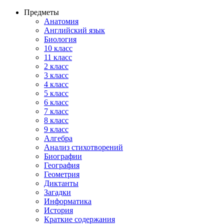
Предметы
Анатомия
Английский язык
Биология
10 класс
11 класс
2 класс
3 класс
4 класс
5 класс
6 класс
7 класс
8 класс
9 класс
Алгебра
Анализ стихотворений
Биографии
География
Геометрия
Диктанты
Загадки
Информатика
История
Краткие содержания