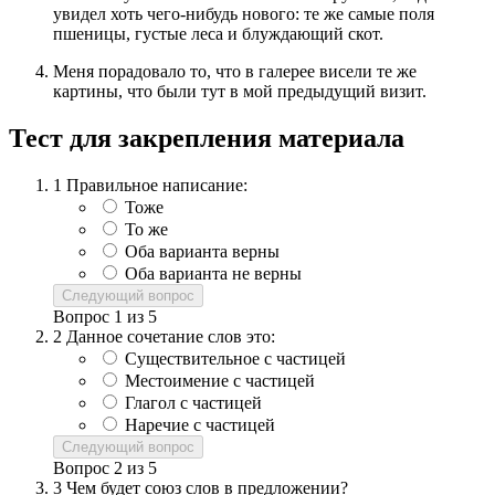
увидел хоть чего-нибудь нового: те же самые поля
пшеницы, густые леса и блуждающий скот.
Меня порадовало то, что в галерее висели те же
картины, что были тут в мой предыдущий визит.
Тест для закрепления материала
1
Правильное написание:
Тоже
То же
Оба варианта верны
Оба варианта не верны
Следующий вопрос
Вопрос
1
из
5
2
Данное сочетание слов это:
Существительное с частицей
Местоимение с частицей
Глагол с частицей
Наречие с частицей
Следующий вопрос
Вопрос
2
из
5
3
Чем будет союз слов в предложении?