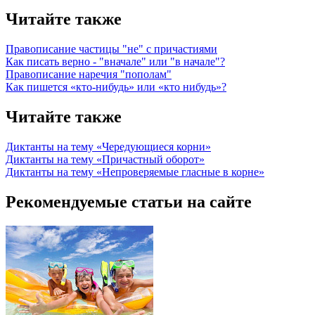
Читайте также
Правописание частицы "не" с причастиями
Как писать верно - "вначале" или "в начале"?
Правописание наречия "пополам"
Как пишется «кто-нибудь» или «кто нибудь»?
Читайте также
Диктанты на тему «Чередующиеся корни»
Диктанты на тему «Причастный оборот»
Диктанты на тему «Непроверяемые гласные в корне»
Рекомендуемые статьи на сайте