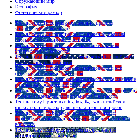
Окружающий мир
География
Фонетический разбор
Тест на тему
To be going to: значение, правила
употребления
5 вопросов
Тест на тему
Конструкция go on: значения, правила
употребления, примеры
5 вопросов
Тест на тему
Be familiar with: значение и правила
употребления
5 вопросов
Тест на тему
Британский vs американский английский:
в чем разница?
5 вопросов
Тест на тему
Be mad about - как переводится и как
использовать в речи
5 вопросов
Тест на тему
Be hooked on в английском языке: значение
и примеры предложений
5 вопросов
Тест на тему
«To be made» в английском языке: значение,
правила и примеры для школьников
5 вопросов
Тест на тему
Приставки in-, im-, il-, ir- в английском
языке: полный разбор для школьников
5 вопросов
Тест на тему
«To be given» в английском языке:
значение, употребление и примеры для школьников
5
вопросов
Тест на тему
Подборка интересных фактов про
английский язык
5 вопросов