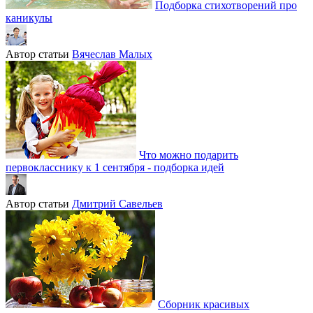
Подборка стихотворений про
каникулы
Автор статьи
Вячеслав Малых
Что можно подарить
первокласснику к 1 сентября - подборка идей
Автор статьи
Дмитрий Савельев
Сборник красивых