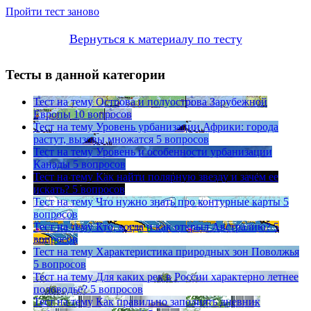
Пройти тест заново
Вернуться к материалу по тесту
Тесты в данной категории
Тест на тему
Острова и полуострова Зарубежной
Европы
10 вопросов
Тест на тему
Уровень урбанизации Африки: города
растут, вызовы множатся
5 вопросов
Тест на тему
Уровень и особенности урбанизации
Канады
5 вопросов
Тест на тему
Как найти полярную звезду и зачем ее
искать?
5 вопросов
Тест на тему
Что нужно знать про контурные карты
5
вопросов
Тест на тему
Кто, когда и как открыл Австралию?
5
вопросов
Тест на тему
Характеристика природных зон Поволжья
5 вопросов
Тест на тему
Для каких рек в России характерно летнее
половодье?
5 вопросов
Тест на тему
Как правильно заполнять дневник