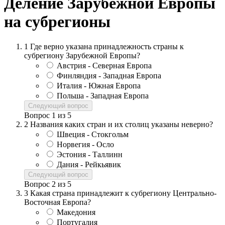
Деление Зарубежной Европы
на субрегионы
1
Где верно указана принадлежность страны к
субрегиону Зарубежной Европы?
Австрия - Северная Европа
Финляндия - Западная Европа
Италия - Южная Европа
Польша - Западная Европа
Следующий вопрос
Вопрос
1
из
5
2
Названия каких стран и их столиц указаны неверно?
Швеция - Стокгольм
Норвегия - Осло
Эстония - Таллинн
Дания - Рейкьявик
Следующий вопрос
Вопрос
2
из
5
3
Какая страна принадлежит к субрегиону Центрально-
Восточная Европа?
Македония
Португалия