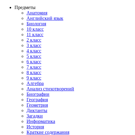
Предметы
Анатомия
Английский язык
Биология
10 класс
11 класс
2 класс
3 класс
4 класс
5 класс
6 класс
7 класс
8 класс
9 класс
Алгебра
Анализ стихотворений
Биографии
География
Геометрия
Диктанты
Загадки
Информатика
История
Краткие содержания