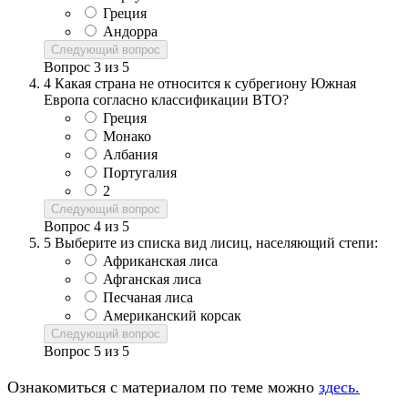
Греция
Андорра
Следующий вопрос
Вопрос
3
из
5
4
Какая страна не относится к субрегиону Южная
Европа согласно классификации ВТО?
Греция
Монако
Албания
Португалия
2
Следующий вопрос
Вопрос
4
из
5
5
Выберите из списка вид лисиц, населяющий степи:
Африканская лиса
Афганская лиса
Песчаная лиса
Американский корсак
Следующий вопрос
Вопрос
5
из
5
Ознакомиться с материалом по теме можно
здесь.