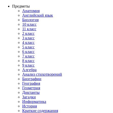
Предметы
Анатомия
Английский язык
Биология
10 класс
11 класс
2 класс
3 класс
4 класс
5 класс
6 класс
7 класс
8 класс
9 класс
Алгебра
Анализ стихотворений
Биографии
География
Геометрия
Диктанты
Загадки
Информатика
История
Краткие содержания