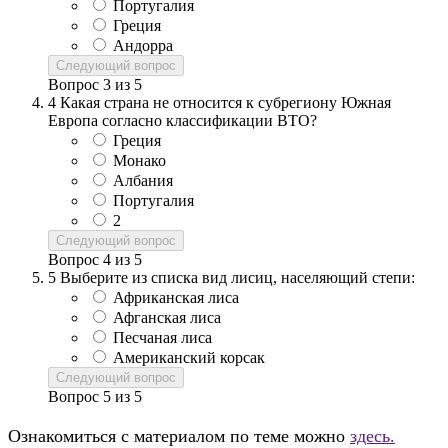
Португалия
Греция
Андорра
Следующий вопрос
Вопрос
3
из
5
4
Какая страна не относится к субрегиону Южная
Европа согласно классификации ВТО?
Греция
Монако
Албания
Португалия
2
Следующий вопрос
Вопрос
4
из
5
5
Выберите из списка вид лисиц, населяющий степи:
Африканская лиса
Афганская лиса
Песчаная лиса
Американский корсак
Следующий вопрос
Вопрос
5
из
5
Ознакомиться с материалом по теме можно
здесь.