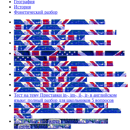
География
История
Фонетический разбор
Тест на тему
To be going to: значение, правила
употребления
5 вопросов
Тест на тему
Конструкция go on: значения, правила
употребления, примеры
5 вопросов
Тест на тему
Be familiar with: значение и правила
употребления
5 вопросов
Тест на тему
Британский vs американский английский:
в чем разница?
5 вопросов
Тест на тему
Be mad about - как переводится и как
использовать в речи
5 вопросов
Тест на тему
Be hooked on в английском языке: значение
и примеры предложений
5 вопросов
Тест на тему
«To be made» в английском языке: значение,
правила и примеры для школьников
5 вопросов
Тест на тему
Приставки in-, im-, il-, ir- в английском
языке: полный разбор для школьников
5 вопросов
Тест на тему
«To be given» в английском языке:
значение, употребление и примеры для школьников
5
вопросов
Тест на тему
Подборка интересных фактов про
английский язык
5 вопросов