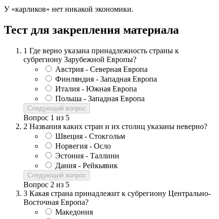
У «карликов» нет никакой экономики.
Тест для закрепления материала
1
Где верно указана принадлежность страны к
субрегиону Зарубежной Европы?
Австрия - Северная Европа
Финляндия - Западная Европа
Италия - Южная Европа
Польша - Западная Европа
Следующий вопрос
Вопрос
1
из
5
2
Названия каких стран и их столиц указаны неверно?
Швеция - Стокгольм
Норвегия - Осло
Эстония - Таллинн
Дания - Рейкьявик
Следующий вопрос
Вопрос
2
из
5
3
Какая страна принадлежит к субрегиону Центрально-
Восточная Европа?
Македония