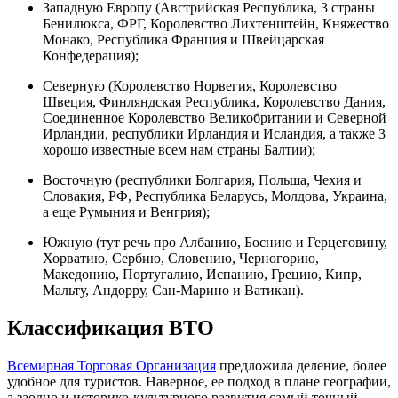
Западную Европу (Австрийская Республика, 3 страны
Бенилюкса, ФРГ, Королевство Лихтенштейн, Княжество
Монако, Республика Франция и Швейцарская
Конфедерация);
Северную (Королевство Норвегия, Королевство
Швеция, Финляндская Республика, Королевство Дания,
Соединенное Королевство Великобритании и Северной
Ирландии, республики Ирландия и Исландия, а также 3
хорошо известные всем нам страны Балтии);
Восточную (республики Болгария, Польша, Чехия и
Словакия, РФ, Республика Беларусь, Молдова, Украина,
а еще Румыния и Венгрия);
Южную (тут речь про Албанию, Боснию и Герцеговину,
Хорватию, Сербию, Словению, Черногорию,
Македонию, Португалию, Испанию, Грецию, Кипр,
Мальту, Андорру, Сан-Марино и Ватикан).
Классификация ВТО
Всемирная Торговая Организация
предложила деление, более
удобное для туристов. Наверное, ее подход в плане географии,
а заодно и историко-культурного развития самый точный.