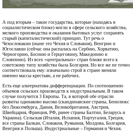
А под вторым – такие государства, которые (находясь в
социалистическом блоке) могли в сфере сельского хозяйства,
мелкого производства и оказания бытовых услуг сохранять
старый (капиталистический) принцип. Тут речь о
Чехословакии (ныне это Чехия и Словакия), Венгрии и
Югославии (сейчас она распалась на Сербию, Хорватию,
Черногорию, Боснию и Герцеговину, Македонию и
Словению). Из всех «центральных» стран ближе всего к
советскому типу хозяйства была Болгария. Но все же не точно
соответствовала ему: изначально строй в стране меняли
именно массы крестьян, а не рабочих.
Есть еще альтернатива дифференциации. По соотношению
объемов сельских производств к индустриальным. В таком
случае получится 3 Европы. Та, в которой обе отрасли
развиты одинаково высоко (скандинавские страны, Бенилюкс
без Люксембурга, Дания, Великобритания, Австрия,
Швейцария, Франция, РФ, ранее страны Балтии, Беларусь и
Украина). Сельская (Италия, Испания, Португалия, Греция,
все страны Балкан, Словакия, Румыния, Молдова, Болгария,
Венгрия и Польша). Индустриальные – Германия и Чехия.