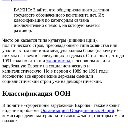
ВАЖНО: Знайте, что общепризнанного деления
государств обозначенного континента нет. Их
классификация по категориям связана
исключительно с темой, на которую ведется
разговор.
Часто он касается типа культуры (цивилизации),
политического строя, преобладающего типа хозяйства или
участия в том или ином международном блоке (парочку из
них мы назовем в 2 следующих разделах). Стоит знать, что до
1991 года политики и
экономисты
, в основном делили
зарубежную Европу на социалистическую и
капиталистическую. Но в период с 1989 по 1991 годы
абсолютно все европейские державы сменили
социалистический строй уже на демократический.
Классификация ООН
В понятие «субрегионы зарубежной Европы» также входит
видение проблемы
Организацией Объединенных Наций
. Ее
комиссары делят материк на те самые 4 части, с которых мы и
начали: