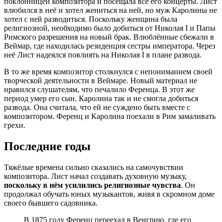
поклонницей композитора и посещала все его концерты. Лист
влюбился в неё и хотел жениться на ней, но муж Каролины не
хотел с ней разводиться. Поскольку женщина была
религиозной, необходимо было добиться от Николая I и Папы
Римского разрешения на новый брак. Влюблённые сбежали в
Веймар, где находилась резиденция сестры императора. Через
неё Лист надеялся повлиять на Николая I в плане развода.
В то же время композитор столкнулся с непониманием своей
творческой деятельности в Веймаре. Новый материал не
нравился слушателям, что печалило Ференца. В этот же
период умер его сын. Каролина так и не смогла добиться
развода. Она считала, что ей не суждено быть вместе с
композитором. Ференц и Каролина поехали в Рим замаливать
грехи.
Последние годы
Тяжёлые времена сильно сказались на самочувствии
композитора. Лист начал создавать духовную музыку,
поскольку в нём усилились религиозные чувства
. Он
продолжал обучать юных музыкантов, живя в скромном доме
своего бывшего садовника.
В 1875 году Ференц переехал в Венгрию, где его