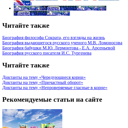
вопросов
Тест на тему
Подборка интересных фактов про
английский язык
5 вопросов
Читайте также
Биография философа Сократа, его взгляды на жизнь
Биография выдающегося русского ученого М.В. Ломоносова
Биография бабушки М.Ю. Лермонтова - Е.А. Арсеньевой
Биография русского писателя И.С. Тургенева
Читайте также
Диктанты на тему «Чередующиеся корни»
Диктанты на тему «Причастный оборот»
Диктанты на тему «Непроверяемые гласные в корне»
Рекомендуемые статьи на сайте