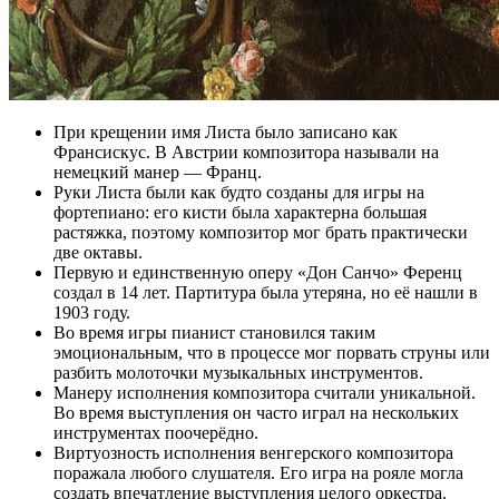
При крещении имя Листа было записано как
Франсискус. В Австрии композитора называли на
немецкий манер — Франц.
Руки Листа были как будто созданы для игры на
фортепиано: его кисти была характерна большая
растяжка, поэтому композитор мог брать практически
две октавы.
Первую и единственную оперу «Дон Санчо» Ференц
создал в 14 лет. Партитура была утеряна, но её нашли в
1903 году.
Во время игры пианист становился таким
эмоциональным, что в процессе мог порвать струны или
разбить молоточки музыкальных инструментов.
Манеру исполнения композитора считали уникальной.
Во время выступления он часто играл на нескольких
инструментах поочерёдно.
Виртуозность исполнения венгерского композитора
поражала любого слушателя. Его игра на рояле могла
создать впечатление выступления целого оркестра.