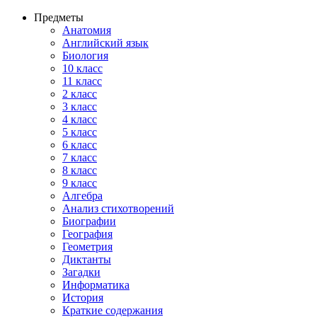
Предметы
Анатомия
Английский язык
Биология
10 класс
11 класс
2 класс
3 класс
4 класс
5 класс
6 класс
7 класс
8 класс
9 класс
Алгебра
Анализ стихотворений
Биографии
География
Геометрия
Диктанты
Загадки
Информатика
История
Краткие содержания