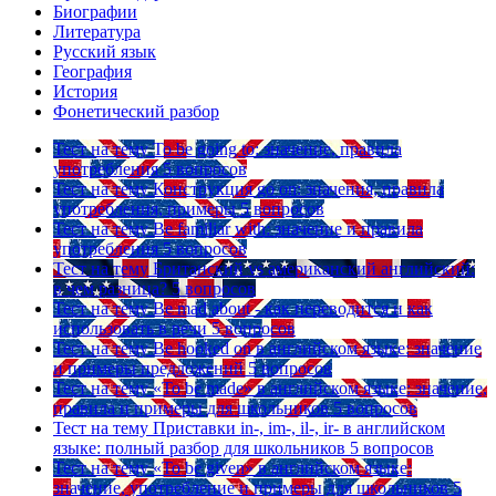
Биографии
Литература
Русский язык
География
История
Фонетический разбор
Тест на тему
To be going to: значение, правила
употребления
5 вопросов
Тест на тему
Конструкция go on: значения, правила
употребления, примеры
5 вопросов
Тест на тему
Be familiar with: значение и правила
употребления
5 вопросов
Тест на тему
Британский vs американский английский:
в чем разница?
5 вопросов
Тест на тему
Be mad about - как переводится и как
использовать в речи
5 вопросов
Тест на тему
Be hooked on в английском языке: значение
и примеры предложений
5 вопросов
Тест на тему
«To be made» в английском языке: значение,
правила и примеры для школьников
5 вопросов
Тест на тему
Приставки in-, im-, il-, ir- в английском
языке: полный разбор для школьников
5 вопросов
Тест на тему
«To be given» в английском языке:
значение, употребление и примеры для школьников
5