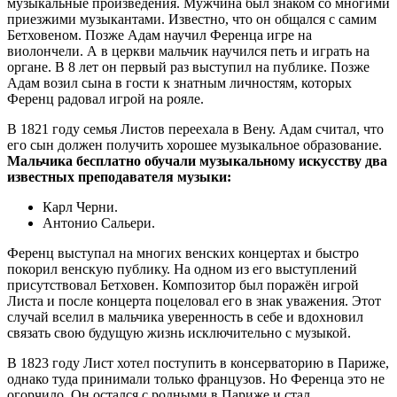
музыкальные произведения. Мужчина был знаком со многими
приезжими музыкантами. Известно, что он общался с самим
Бетховеном. Позже Адам научил Ференца игре на
виолончели. А в церкви мальчик научился петь и играть на
органе. В 8 лет он первый раз выступил на публике. Позже
Адам возил сына в гости к знатным личностям, которых
Ференц радовал игрой на рояле.
В 1821 году семья Листов переехала в Вену. Адам считал, что
его сын должен получить хорошее музыкальное образование.
Мальчика бесплатно обучали музыкальному искусству два
известных преподавателя музыки:
Карл Черни.
Антонио Сальери.
Ференц выступал на многих венских концертах и быстро
покорил венскую публику. На одном из его выступлений
присутствовал Бетховен. Композитор был поражён игрой
Листа и после концерта поцеловал его в знак уважения. Этот
случай вселил в мальчика уверенность в себе и вдохновил
связать свою будущую жизнь исключительно с музыкой.
В 1823 году Лист хотел поступить в консерваторию в Париже,
однако туда принимали только французов. Но Ференца это не
огорчило. Он остался с родными в Париже и стал