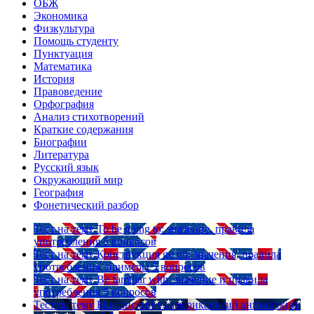
ОБЖ
Экономика
Физкультура
Помощь студенту
Пунктуация
Математика
История
Правоведение
Орфография
Анализ стихотворений
Краткие содержания
Биографии
Литература
Русский язык
Окружающий мир
География
Фонетический разбор
Тест на тему
To be going to: значение, правила
употребления
5 вопросов
Тест на тему
Конструкция go on: значения, правила
употребления, примеры
5 вопросов
Тест на тему
Be familiar with: значение и правила
употребления
5 вопросов
Тест на тему
Британский vs американский английский: