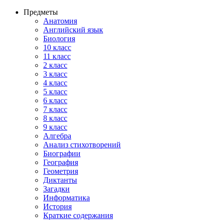
Предметы
Анатомия
Английский язык
Биология
10 класс
11 класс
2 класс
3 класс
4 класс
5 класс
6 класс
7 класс
8 класс
9 класс
Алгебра
Анализ стихотворений
Биографии
География
Геометрия
Диктанты
Загадки
Информатика
История
Краткие содержания