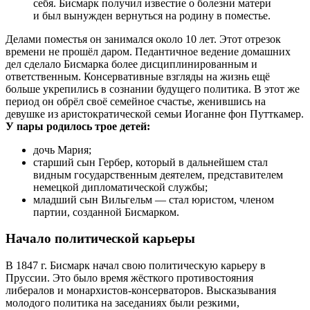
себя. Бисмарк получил известие о болезни матери
и был вынужден вернуться на родину в поместье.
Делами поместья он занимался около 10 лет. Этот отрезок
времени не прошёл даром. Педантичное ведение домашних
дел сделало Бисмарка более дисциплинированным и
ответственным. Консервативные взгляды на жизнь ещё
больше укрепились в сознании будущего политика. В этот же
период он обрёл своё семейное счастье, женившись на
девушке из аристократической семьи Иоганне фон Путткамер.
У пары родилось трое детей:
дочь Мария;
старший сын Гербер, который в дальнейшем стал
видным государственным деятелем, представителем
немецкой дипломатической службы;
младший сын Вильгельм — стал юристом, членом
партии, созданной Бисмарком.
Начало политической карьеры
В 1847 г. Бисмарк начал свою политическую карьеру в
Пруссии. Это было время жёсткого противостояния
либералов и монархистов-консерваторов. Высказывания
молодого политика на заседаниях были резкими,