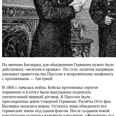
По мнению Бисмарка, для объединения Германии нужно было
действовать «железом и кровью». По сути, политик напрямую
призывал правительство Пруссии к вооружённому конфликту
с противником — Австрией.
В 1866 г. началась война. Войска противника терпели
поражение и в итоге были вынуждены подписать
унизительный мирный договор. К Пруссии были
присоединены земли Северной Германии. Расчёты Отто фон
Бисмарка оказались верны. Осталось лишь объединить все
германские земли под одним флагом. После создания новой
конституции политика назначили канцлером. «Железным» его